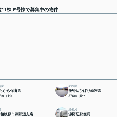
11棟 E号棟で募集中の物件
育園
幼稚園
らから保育園
淵野辺ひばり幼稚園
57ｍ（4分）
376ｍ（5分）
行
郵便局
A相模原市渕野辺支店
淵野辺郵便局