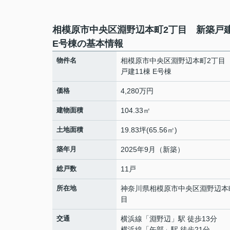
相模原市中央区淵野辺本町2丁目 新築戸建
E号棟の基本情報
物件名
相模原市中央区淵野辺本町2丁目
戸建11棟 E号棟
価格
4,280万円
建物面積
104.33㎡
土地面積
19.83坪(65.56㎡)
築年月
2025年9月（新築）
総戸数
11戸
所在地
神奈川県
相模原市中央区
淵野辺本
目
交通
横浜線
「
淵野辺
」駅 徒歩13分
横浜線
「
矢部
」駅 徒歩21分