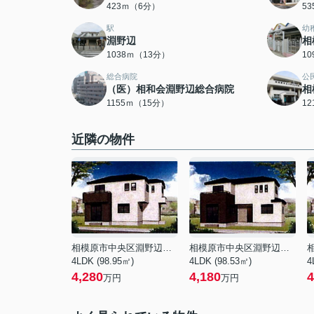
423ｍ（6分）
5
駅
幼
淵野辺
相
1038ｍ（13分）
1
総合病院
公
（医）相和会淵野辺総合病院
相
1155ｍ（15分）
1
近隣の物件
相模原市中央区淵野辺本町１丁目
相模原市中央区淵野辺本町１丁目
4LDK (98.95㎡)
4LDK (98.53㎡)
4
4,280
4,180
4
万円
万円