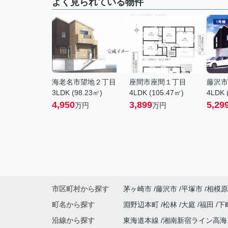
よく見られている物件
海老名市望地２丁目
座間市座間１丁目
藤沢市
3LDK (98.23㎡)
4LDK (105.47㎡)
4LDK 
4,950
3,899
5,29
万円
万円
市区町村から探す
茅ヶ崎市
藤沢市
平塚市
相模原
町名から探す
淵野辺本町
松林
大庭
福田
下
沿線から探す
東海道本線
湘南新宿ライン高