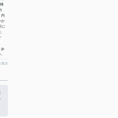
1棟
内
。内
いか
所に
は、
で
.jp
い。
の見方
徒
。
、