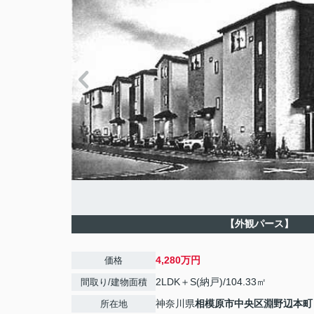
【外観パース】
4,280万円
価格
2LDK＋S(納戸)/104.33㎡
間取り/建物面積
神奈川県
相模原市中央区
淵野辺本町
所在地