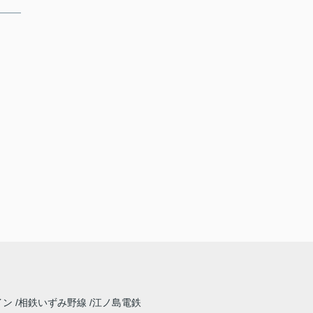
イン
相鉄いずみ野線
江ノ島電鉄