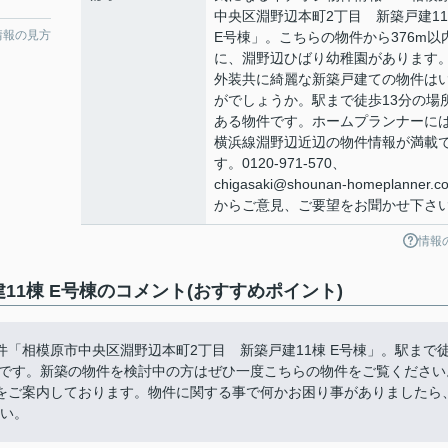
中央区淵野辺本町2丁目 新築戸建1
情報の見方
E号棟」。こちらの物件から376m以
に、淵野辺ひばり幼稚園があります
外装共に綺麗な新築戸建ての物件は
がでしょうか。駅まで徒歩13分の場
ある物件です。ホームプランナーに
横浜線淵野辺近辺の物件情報が満載
す。0120-971-570、
chigasaki@shounan-homeplanner.co
からご意見、ご要望をお聞かせ下さ
情報
1棟 E号棟のコメント(おすすめポイント)
「相模原市中央区淵野辺本町2丁目 新築戸建11棟 E号棟」。駅まで
件です。新築の物件を検討中の方はぜひ一度こちらの物件をご覧ください
をご案内しております。物件に関する事で何かお困り事がありましたら
さい。