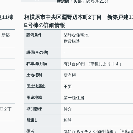
横浜線
「
矢部
」駅 徒歩21分
11棟
相模原市中央区淵野辺本町2丁目 新築戸建1
E号棟の詳細情報
 新築
設備条件
閑静な住宅地
耐震構造
設備(その他)
-
駐車場/月額
有(1台)/0円 （車種によります）
土地権利
所有権
国土法届出
不要
用途地域
第一種住居
町
２丁
取引態様
仲介
引渡し
相談
備考
気になるイチオシ物件情報：「相模