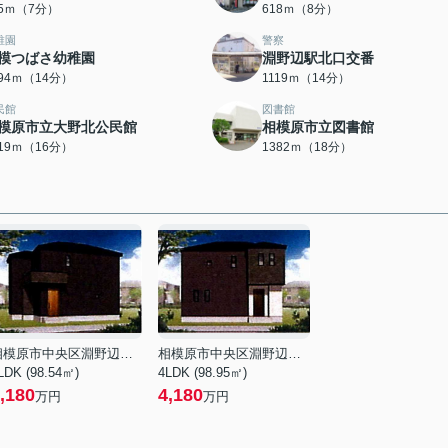
35ｍ（7分）
618ｍ（8分）
稚園
警察
模つばさ幼稚園
淵野辺駅北口交番
094ｍ（14分）
1119ｍ（14分）
民館
図書館
模原市立大野北公民館
相模原市立図書館
219ｍ（16分）
1382ｍ（18分）
相模原市中央区淵野辺本町１丁目
相模原市中央区淵野辺本町１丁目
LDK (98.54㎡)
4LDK (98.95㎡)
,180
4,180
万円
万円