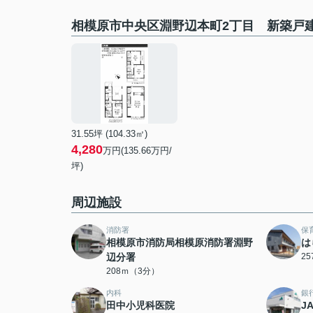
相模原市中央区淵野辺本町2丁目 新築戸建
31.55坪 (104.33㎡)
4,280
万円(135.66万円/
坪)
周辺施設
消防署
保
相模原市消防局相模原消防署淵野
は
辺分署
2
208ｍ（3分）
内科
銀
田中小児科医院
J