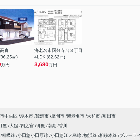
高倉
海老名市国分寺台３丁目
(96.25㎡)
4LDK (82.62㎡)
9
3,680
万円
万円
市中央区
厚木市
綾瀬市
座間市
海老名市
大和市
町田市
町屋
大鋸
四之宮
御殿
南湖
香川
海
相模線
小田急小田原線
小田急江ノ島線
横浜線
相鉄本線
ブルーラ