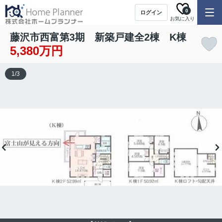
0
ログイン
お気に入り
藤沢市西富第3期 新築戸建全2棟 K棟
5,380万円
1
/
3