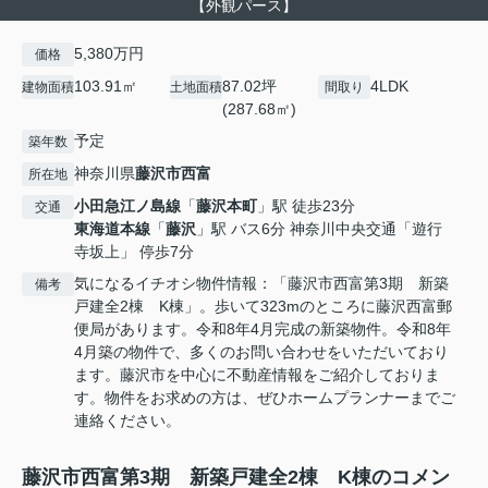
【外観パース】
5,380万円
価格
103.91㎡
87.02坪
4LDK
建物面積
土地面積
間取り
(287.68㎡)
予定
築年数
神奈川県
藤沢市
西富
所在地
小田急江ノ島線
「
藤沢本町
」駅 徒歩23分
交通
東海道本線
「
藤沢
」駅 バス6分 神奈川中央交通「遊行
寺坂上」 停歩7分
気になるイチオシ物件情報：「藤沢市西富第3期 新築
備考
戸建全2棟 K棟」。歩いて323mのところに藤沢西富郵
便局があります。令和8年4月完成の新築物件。令和8年
4月築の物件で、多くのお問い合わせをいただいており
ます。藤沢市を中心に不動産情報をご紹介しておりま
す。物件をお求めの方は、ぜひホームプランナーまでご
連絡ください。
藤沢市西富第3期 新築戸建全2棟 K棟のコメン