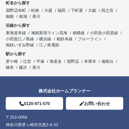
町名から探す
淵野辺本町
松林
大庭
福田
下町屋
大鋸
四之宮
御殿
南湖
香川
沿線から探す
東海道本線
湘南新宿ライン高海
相模線
小田急小田原線
小田急江ノ島線
横浜線
相鉄本線
ブルーライン
相鉄いずみ野線
江ノ島電鉄
駅から探す
茅ケ崎
辻堂
平塚
海老名
淵野辺
本厚木
湘南台
橋本
藤沢
香川
株式会社ホームプランナー
0120-971-570
お問い合わせ
〒253-0056
神奈川県茅ヶ崎市共恵2-8-33