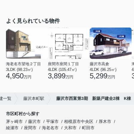
よく見られている物件
海老名市望地２丁目
座間市座間１丁目
藤沢市高倉
3LDK (98.23㎡)
4LDK (105.47㎡)
4LDK (96.25㎡)
4
4,950
3,899
5,299
万円
万円
万円
建一覧
藤沢本町駅
藤沢市西富第3期 新築戸建全2棟 K棟
市区町村から探す
茅ヶ崎市
藤沢市
平塚市
相模原市中央区
厚木市
綾瀬市
座間市
海老名市
大和市
町田市