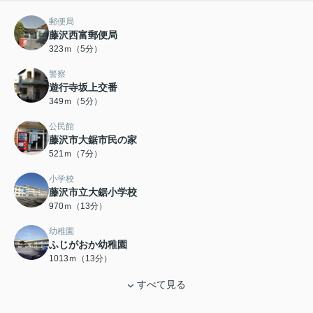
郵便局
藤沢西富郵便局
323ｍ（5分）
警察
遊行寺坂上交番
349ｍ（5分）
公民館
藤沢市大鋸市民の家
521ｍ（7分）
小学校
藤沢市立大鋸小学校
970ｍ（13分）
幼稚園
ふじがおか幼稚園
1013ｍ（13分）
すべて見る