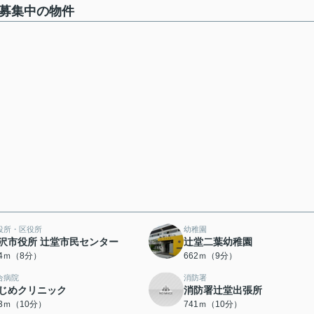
で募集中の物件
役所・区役所
幼稚園
沢市役所 辻堂市民センター
辻堂二葉幼稚園
64ｍ（8分）
662ｍ（9分）
合病院
消防署
じめクリニック
消防署辻堂出張所
33ｍ（10分）
741ｍ（10分）