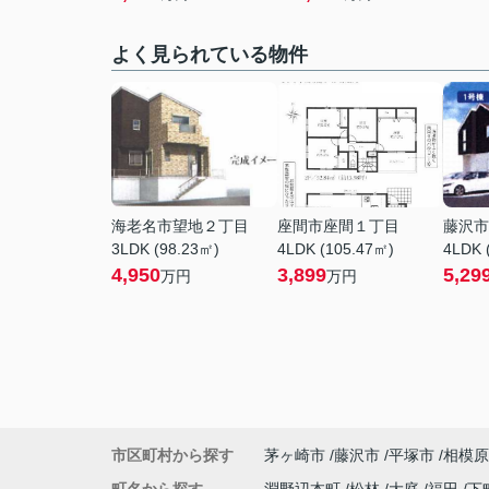
よく見られている物件
海老名市望地２丁目
座間市座間１丁目
藤沢市
3LDK (98.23㎡)
4LDK (105.47㎡)
4LDK 
4,950
3,899
5,29
万円
万円
市区町村から探す
茅ヶ崎市
藤沢市
平塚市
相模原