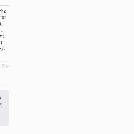
全2
距離
力。
す。
件で
け
ーム
の見方
戸
気