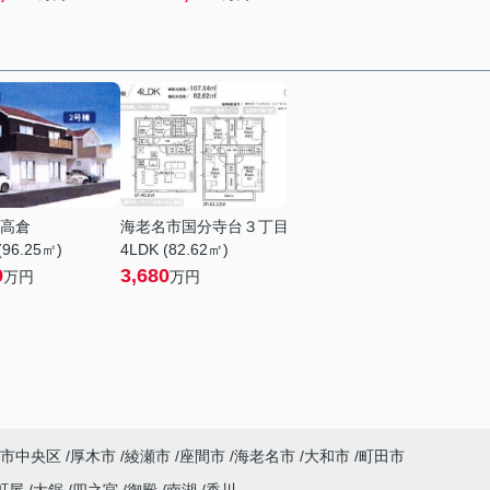
高倉
海老名市国分寺台３丁目
(96.25㎡)
4LDK (82.62㎡)
9
3,680
万円
万円
市中央区
厚木市
綾瀬市
座間市
海老名市
大和市
町田市