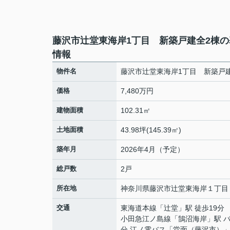
藤沢市辻堂東海岸1丁目 新築戸建全2棟の
情報
物件名
藤沢市辻堂東海岸1丁目 新築戸
価格
7,480万円
建物面積
102.31㎡
土地面積
43.98坪(145.39㎡)
築年月
2026年4月（予定）
総戸数
2戸
所在地
神奈川県
藤沢市
辻堂東海岸
１丁目
交通
東海道本線
「
辻堂
」駅 徒歩19分
小田急江ノ島線
「
鵠沼海岸
」駅 
分 江ノ電バス「堂面（藤沢市）」