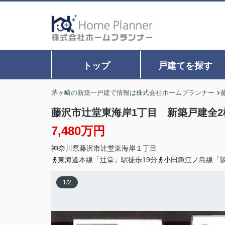
トップ
戸建てを探す
茅ヶ崎の新築一戸建て情報は株式会社ホームプランナー
藤沢市辻堂東海岸1丁目 新築戸建全2
7,480万円
神奈川県
藤沢市
辻堂東海岸
１丁目
東海道本線「辻堂」駅徒歩19分
小田急江ノ島線「
1
/
2