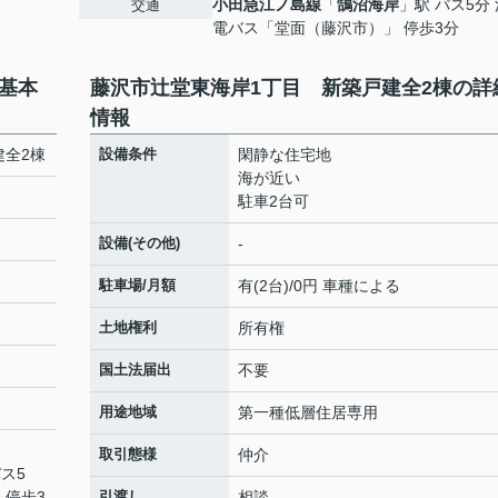
小田急江ノ島線
「
鵠沼海岸
」駅 バス5分
交通
電バス「堂面（藤沢市）」 停歩3分
基本
藤沢市辻堂東海岸1丁目 新築戸建全2棟の詳
情報
建全2棟
設備条件
閑静な住宅地
海が近い
駐車2台可
設備(その他)
-
駐車場/月額
有(2台)/0円 車種による
土地権利
所有権
国土法届出
不要
用途地域
第一種低層住居専用
取引態様
仲介
バス5
 停歩3
引渡し
相談