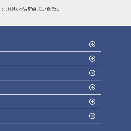
イン
相鉄いずみ野線
江ノ島電鉄