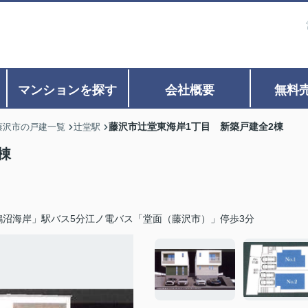
マンションを探す
会社概要
無料
藤沢市辻堂東海岸1丁目 新築戸建全2棟
藤沢市の戸建一覧
辻堂駅
棟
鵠沼海岸」駅バス5分江ノ電バス「堂面（藤沢市）」停歩3分