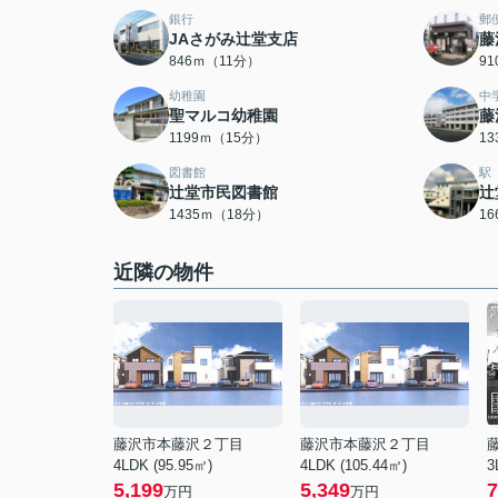
銀行
郵
JAさがみ辻堂支店
藤
846ｍ（11分）
9
幼稚園
中
聖マルコ幼稚園
藤
1199ｍ（15分）
1
図書館
駅
辻堂市民図書館
辻
1435ｍ（18分）
1
近隣の物件
藤沢市本藤沢２丁目
藤沢市本藤沢２丁目
4LDK (95.95㎡)
4LDK (105.44㎡)
3
5,199
5,349
7
万円
万円