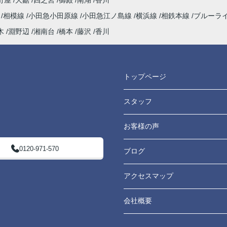
町屋
大鋸
四之宮
御殿
南湖
香川
海
相模線
小田急小田原線
小田急江ノ島線
横浜線
相鉄本線
ブルーラ
木
淵野辺
湘南台
橋本
藤沢
香川
トップページ
スタッフ
お客様の声
0120-971-570
ブログ
アクセスマップ
会社概要