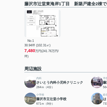
藤沢市辻堂東海岸1丁目 新築戸建全2棟
No.1
30.94坪 (102.31㎡)
7,480
万円(241.76万円/
坪)
周辺施設
内科
市
さいとう内科小児科クリニック
藤
264ｍ（4分）
5
小学校
総
藤沢市立辻堂小学校
は
671ｍ（9分）
7