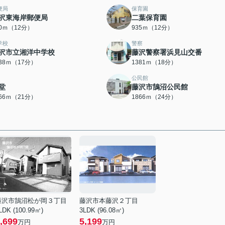
便局
保育園
沢東海岸郵便局
二葉保育園
10ｍ（12分）
935ｍ（12分）
学校
警察
沢市立湘洋中学校
藤沢警察署浜見山交番
338ｍ（17分）
1381ｍ（18分）
公民館
堂
藤沢市鵠沼公民館
666ｍ（21分）
1866ｍ（24分）
藤沢市鵠沼松が岡３丁目
藤沢市本藤沢２丁目
LDK (100.99㎡)
3LDK (96.08㎡)
,699
5,199
万円
万円