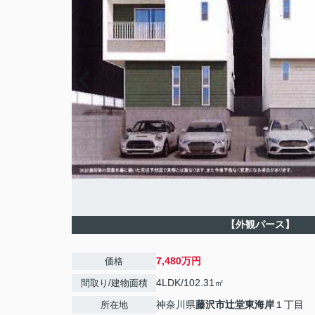
【外観パース】
7,480万円
価格
4LDK/102.31㎡
間取り/建物面積
神奈川県
藤沢市
辻堂東海岸
１丁目
所在地