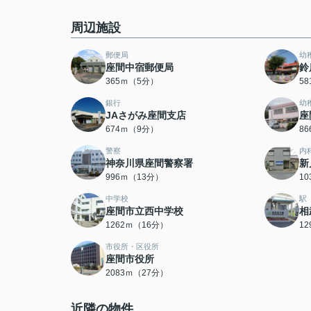
周辺施設
郵便局
幼
座間中宿郵便局
鈴
365ｍ（5分）
5
銀行
幼
JAさがみ座間支店
座
674ｍ（9分）
8
警察
内
神奈川県座間警察署
新
996ｍ（13分）
1
中学校
駅
座間市立西中学校
相
1262ｍ（16分）
1
市役所・区役所
座間市役所
2083ｍ（27分）
近隣の物件