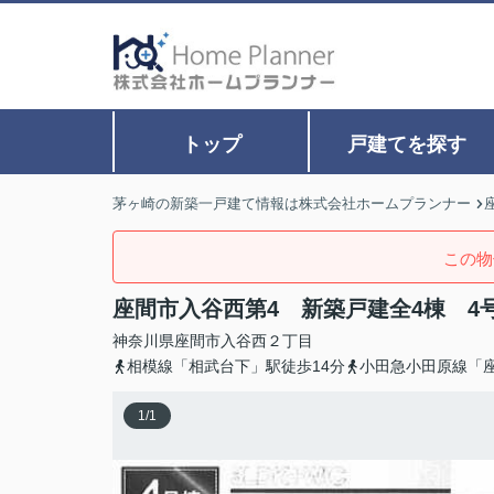
トップ
戸建てを探す
茅ヶ崎の新築一戸建て情報は株式会社ホームプランナー
この物
座間市入谷西第4 新築戸建全4棟 4
神奈川県
座間市
入谷西
２丁目
相模線「相武台下」駅徒歩14分
小田急小田原線「座
1
/
1