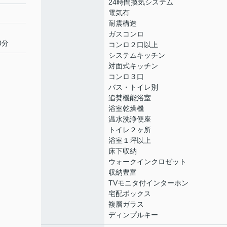
24時間換気システム
電気有
耐震構造
ガスコンロ
0分
コンロ２口以上
システムキッチン
対面式キッチン
コンロ３口
バス・トイレ別
追焚機能浴室
浴室乾燥機
温水洗浄便座
トイレ２ヶ所
浴室１坪以上
床下収納
ウォークインクロゼット
収納豊富
TVモニタ付インターホン
宅配ボックス
複層ガラス
ディンプルキー