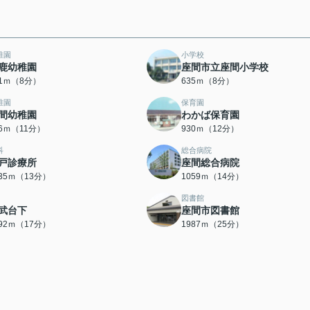
稚園
小学校
鹿幼稚園
座間市立座間小学校
81ｍ（8分）
635ｍ（8分）
稚園
保育園
間幼稚園
わかば保育園
66ｍ（11分）
930ｍ（12分）
科
総合病院
戸診療所
座間総合病院
035ｍ（13分）
1059ｍ（14分）
図書館
武台下
座間市図書館
292ｍ（17分）
1987ｍ（25分）