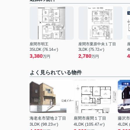
座間市明王
座間市栗原中央１丁目
3SLDK (76.14㎡)
3LDK (75.72㎡)
4
3,380
2,780
4
万円
万円
よく見られている物件
海老名市望地２丁目
座間市座間１丁目
藤沢市
3LDK (98.23㎡)
4LDK (105.47㎡)
4LDK 