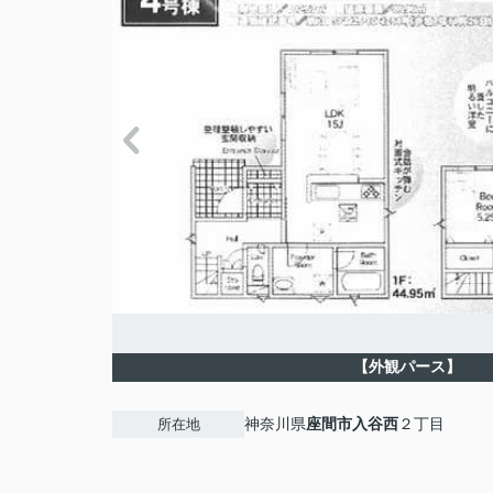
【外観パース】
神奈川県
座間市
入谷西
２丁目
所在地