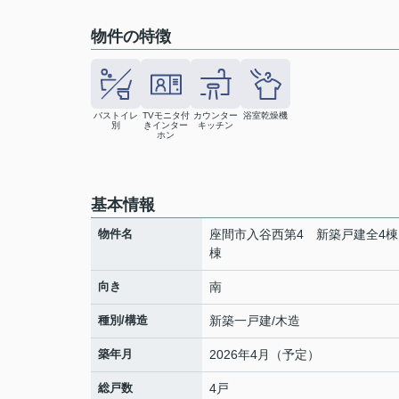
物件の特徴
バストイレ
TVモニタ付
カウンター
浴室乾燥機
別
きインター
キッチン
ホン
基本情報
物件名
座間市入谷西第4 新築戸建全4棟
棟
向き
南
種別/構造
新築一戸建/木造
築年月
2026年4月（予定）
総戸数
4戸