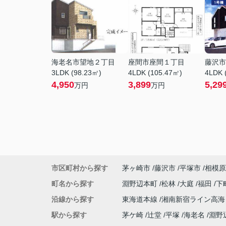
海老名市望地２丁目
座間市座間１丁目
藤沢市
3LDK (98.23㎡)
4LDK (105.47㎡)
4LDK 
4,950
3,899
5,29
万円
万円
市区町村から探す
茅ヶ崎市
藤沢市
平塚市
相模原
町名から探す
淵野辺本町
松林
大庭
福田
下
沿線から探す
東海道本線
湘南新宿ライン高
駅から探す
茅ケ崎
辻堂
平塚
海老名
淵野