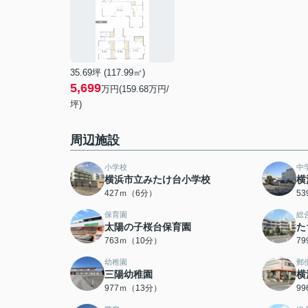
35.69坪 (117.99㎡)
5,699
万円(159.68万円/
坪)
周辺施設
小学校
中
横浜市立みたけ台小学校
横
427ｍ（6分）
5
保育園
総
太陽の子桜台保育園
た
763ｍ（10分）
7
幼稚園
郵
三陽幼稚園
横
977ｍ（13分）
9