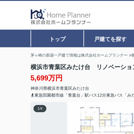
トップ
戸建てを探す
茅ヶ崎の新築一戸建て情報は株式会社ホームプランナー
横浜市青葉区みたけ台 リノベーショ
5,699万円
神奈川県
横浜市青葉区
みたけ台
東急田園都市線「青葉台」駅バス12分東急バス「み
1
/
4