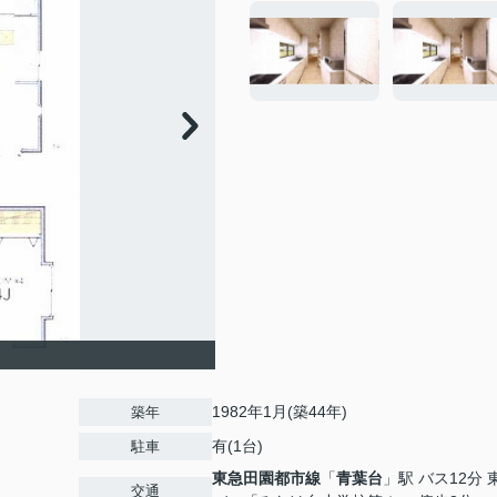
1982年1月(築44年)
築年
有(1台)
駐車
東急田園都市線
「
青葉台
」駅 バス12分 
交通