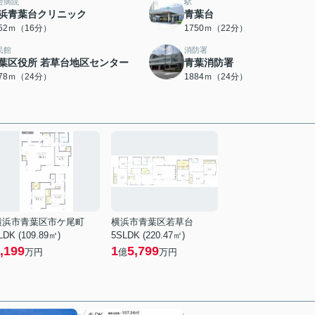
合病院
駅
浜青葉台クリニック
青葉台
252ｍ（16分）
1750ｍ（22分）
民館
消防署
葉区役所 若草台地区センター
青葉消防署
878ｍ（24分）
1884ｍ（24分）
横浜市青葉区市ケ尾町
横浜市青葉区若草台
LDK (109.89㎡)
5SLDK (220.47㎡)
,199
1
5,799
万円
億
万円