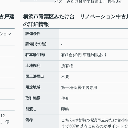
バス「みたけ台小学校第１」 停歩3分
古戸建
横浜市青葉区みたけ台 リノベーション中古
の詳細情報
ション
設備条件
設備(その他)
-
駐車場/月額
有(1台)/0円 車種制限あり
土地権利
所有権
国土法届出
不要
用途地域
第一種低層住居専用
取引態様
仲介
引渡し
即時
12
備考
こちらの物件は横浜市立みたけ台小
」 停
まで307m以内にあるのがポイントで