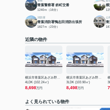
警察
総
青葉警察署 鉄町交番
横
1240ｍ（16分）
1
消防署
公
青葉消防署鴨志田消防出張所
青
1827ｍ（23分）
1
近隣の物件
横浜市青葉区あざみ野南４丁目
横浜市青葉区あざみ野南４丁目
4LDK (102.24㎡)
3LDK (103.90㎡)
3
8,698
8,498
7
万円
万円
よく見られている物件