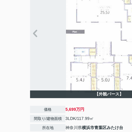
【外観パース】
5,699万円
価格
3LDK/117.99㎡
間取り/建物面積
神奈川県
横浜市青葉区
みたけ台
所在地