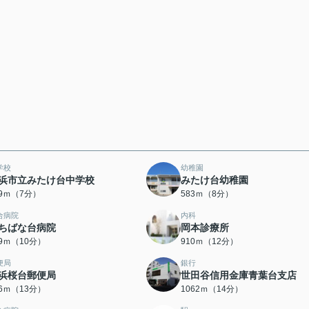
学校
幼稚園
浜市立みたけ台中学校
みたけ台幼稚園
39ｍ（7分）
583ｍ（8分）
合病院
内科
ちばな台病院
岡本診療所
99ｍ（10分）
910ｍ（12分）
便局
銀行
浜桜台郵便局
世田谷信用金庫青葉台支店
96ｍ（13分）
1062ｍ（14分）