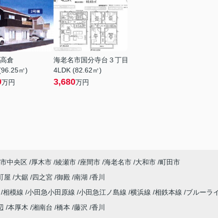
高倉
海老名市国分寺台３丁目
(96.25㎡)
4LDK (82.62㎡)
9
3,680
万円
万円
市中央区
厚木市
綾瀬市
座間市
海老名市
大和市
町田市
町屋
大鋸
四之宮
御殿
南湖
香川
海
相模線
小田急小田原線
小田急江ノ島線
横浜線
相鉄本線
ブルーラ
辺
本厚木
湘南台
橋本
藤沢
香川