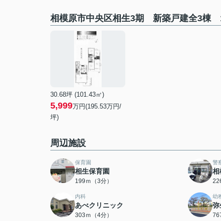
相模原市中央区相生3期 新築戸建全3棟 
30.68坪 (101.43㎡)
5,999
万円(195.53万円/
坪)
周辺施設
保育園
警
相生保育園
相
199ｍ（3分）
2
内科
幼
あべクリニック
弥
303ｍ（4分）
7