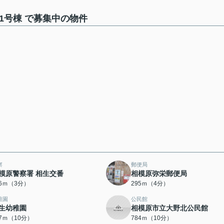
1号棟 で募集中の物件
察
郵便局
模原警察署 相生交番
相模原弥栄郵便局
26ｍ（3分）
295ｍ（4分）
稚園
公民館
生幼稚園
相模原市立大野北公民館
67ｍ（10分）
784ｍ（10分）