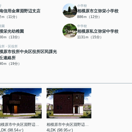
行
小学校
南信用金庫淵野辺支店
相模原市立弥栄小学校
62ｍ（11分）
886ｍ（12分）
稚園
中学校
模栄光幼稚園
相模原私立弥栄中学校
000ｍ（13分）
1131ｍ（15分）
役所・区役所
模原市役所中央区役所区民課光
丘連絡所
490ｍ（19分）
相模原市中央区淵野辺本町１丁目
相模原市中央区淵野辺本町１丁目
LDK (98.54㎡)
4LDK (98.95㎡)