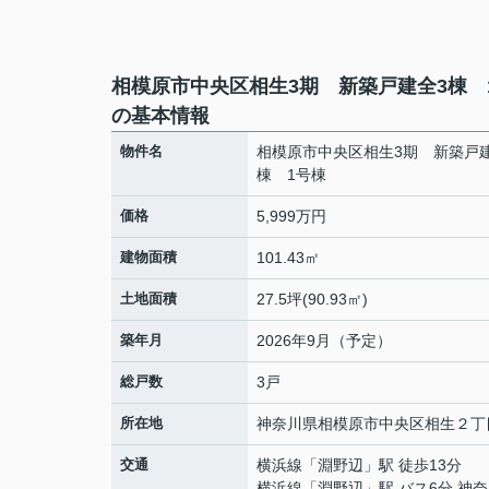
相模原市中央区相生3期 新築戸建全3棟 
の基本情報
物件名
相模原市中央区相生3期 新築戸
棟 1号棟
価格
5,999万円
建物面積
101.43㎡
土地面積
27.5坪(90.93㎡)
築年月
2026年9月（予定）
総戸数
3戸
所在地
神奈川県
相模原市中央区
相生
２丁
交通
横浜線
「
淵野辺
」駅 徒歩13分
横浜線
「
淵野辺
」駅 バス6分 神