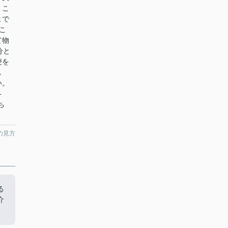
。こ
まで
こ
て物
分と
便を
し
い。
-
ち
の見方
る
介