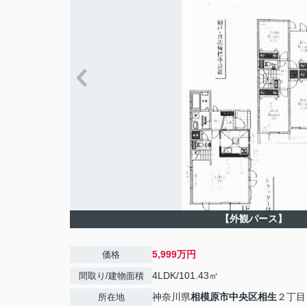
【外観パース】
5,999万円
価格
4LDK/101.43㎡
間取り/建物面積
神奈川県
相模原市中央区
相生
２丁目
所在地