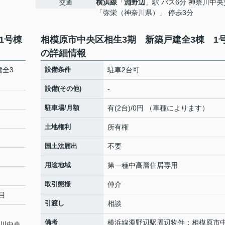
横浜線
「
淵野辺
」駅 バス6分 神奈川中
交通
「弥栄（神奈川県）」 停歩3分
1号棟
相模原市中央区相生3期 新築戸建全3棟 1
の詳細情報
建全3
設備条件
駐車2台可
設備(その他)
-
駐車場/月額
有(2台)/0円 （車種によります）
土地権利
所有権
国土法届出
不要
用途地域
第一種中高層住居専用
取引態様
仲介
目
引渡し
相談
備考
横浜線淵野辺駅周辺物件：相模原市
奈川中央