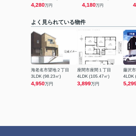
4,280
4,180
4
万円
万円
よく見られている物件
海老名市望地２丁目
座間市座間１丁目
藤沢市
3LDK (98.23㎡)
4LDK (105.47㎡)
4LDK 
4,950
3,899
5,29
万円
万円