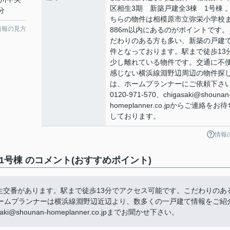
区相生3期 新築戸建全3棟 1号棟 
分
ちらの物件は相模原市立弥栄小学校
情報の見方
886m以内にあるのがポイントです。
だわりのある方も多い、新築の戸建
件となっております。駅まで徒歩13
少し離れている物件です。交通に不
感じない横浜線淵野辺周辺の物件探
は、ホームプランナーにご依頼下さ
0120-971-570、chigasaki@shounan
homeplanner.co.jpからご連絡をお待
しております。
情報
号棟 のコメント(おすすめポイント)
相生交番があります。駅まで徒歩13分でアクセス可能です。こだわりのあ
ームプランナーは横浜線淵野辺近辺より、数多くの一戸建て情報をご紹
i@shounan-homeplanner.co.jpまでお聞かせ下さい。