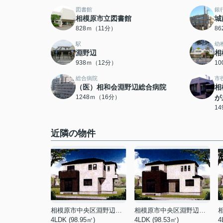
図書館
銀
相模原市立図書館
城
828ｍ（11分）
8
駅
幼
淵野辺
相
938ｍ（12分）
1
総合病院
市
（医）相和会淵野辺総合病院
相
1248ｍ（16分）
が
1
近隣の物件
相模原市中央区淵野辺本町１丁目
相模原市中央区淵野辺本町１丁目
4LDK (98.95㎡)
4LDK (98.53㎡)
4