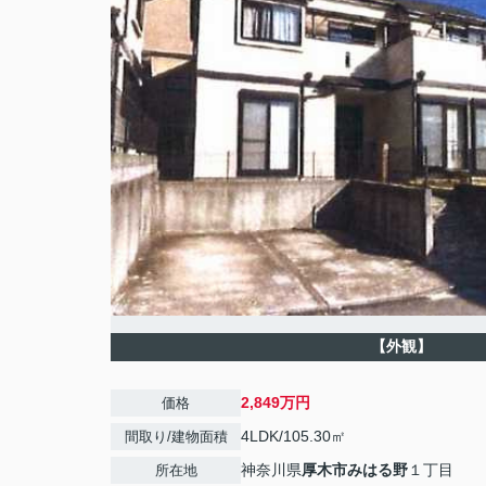
【外観】
2,849万円
価格
4LDK/105.30㎡
間取り/建物面積
神奈川県
厚木市
みはる野
１丁目
所在地