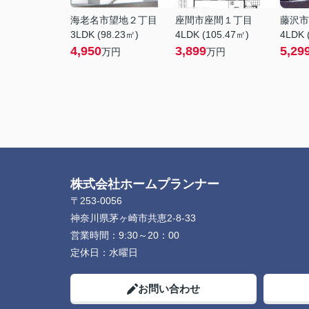
海老名市望地２丁目
座間市座間１丁目
藤沢市
3LDK (98.23㎡)
4LDK (105.47㎡)
4LDK 
4,950
3,899
5,29
万円
万円
株式会社ホームプランナー
〒253-0056
神奈川県茅ヶ崎市共恵2-8-33
営業時間：
9:30～20：00
定休日：
水曜日
お問い合わせ