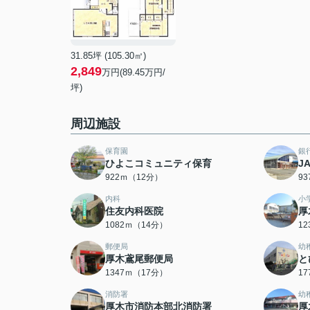
31.85坪 (105.30㎡)
2,849
万円(89.45万円/
坪)
周辺施設
保育園
銀
ひよこコミュニティ保育
J
922ｍ（12分）
9
内科
小
住友内科医院
厚
1082ｍ（14分）
1
郵便局
幼
厚木鳶尾郵便局
と
1347ｍ（17分）
1
消防署
幼
厚木市消防本部北消防署
厚