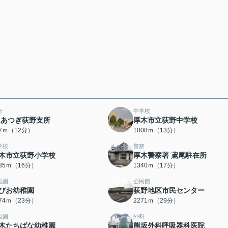
行
中学校
Aあつぎ荻野支所
厚木市立荻野中学校
37ｍ（12分）
1008ｍ（13分）
学校
警察
木市立荻野小学校
厚木警察署 鳶尾駐在所
235ｍ（16分）
1340ｍ（17分）
稚園
公民館
びお幼稚園
荻野地区市民センター
774ｍ（23分）
2271ｍ（29分）
稚園
外科
木たちばな幼稚園
熊坂外科呼吸器科医院