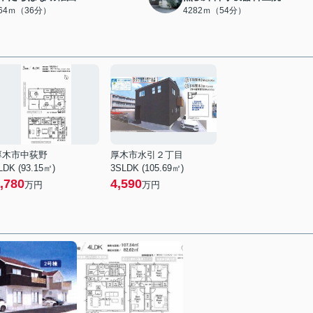
864ｍ（36分）
4282ｍ（54分）
厚木市中荻野
厚木市水引２丁目
LDK (93.15㎡)
3SLDK (105.69㎡)
,780
4,590
万円
万円