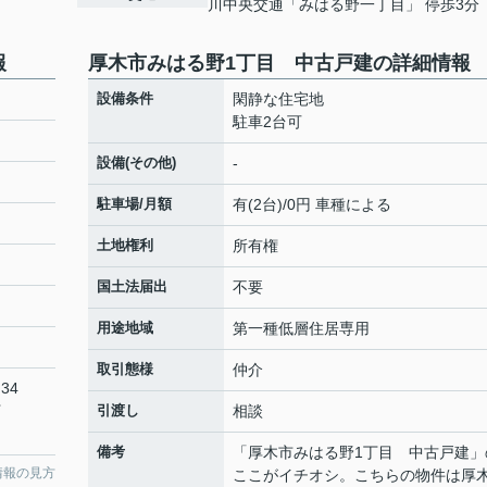
川中央交通「みはる野一丁目」 停歩3分
報
厚木市みはる野1丁目 中古戸建の詳細情報
設備条件
閑静な住宅地
駐車2台可
設備(その他)
-
駐車場/月額
有(2台)/0円 車種による
土地権利
所有権
国土法届出
不要
用途地域
第一種低層住居専用
取引態様
仲介
34
丁
引渡し
相談
備考
「厚木市みはる野1丁目 中古戸建」
情報の見方
ここがイチオシ。こちらの物件は厚