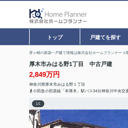
トップ
戸建てを探す
茅ヶ崎の新築一戸建て情報は株式会社ホームプランナー
厚木市みはる野1丁目 中古戸建
2,849万円
神奈川県
厚木市
みはる野
１丁目
小田急小田原線「本厚木」駅バス34分神奈川中央交
1
/
1