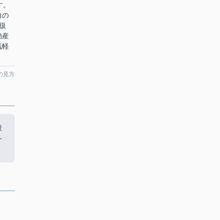
す。
力の
扱
動産
気軽
の見方
段
-