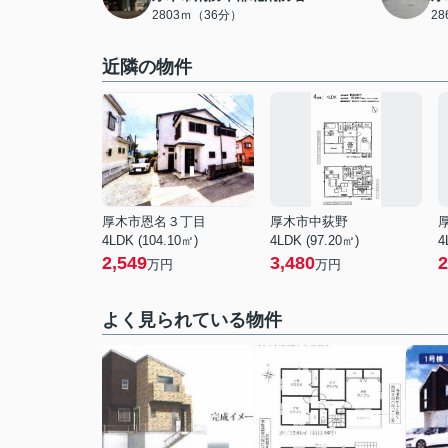
2803ｍ（36分）
2
近隣の物件
厚木市恩名３丁目
厚木市中荻野
4LDK (104.10㎡)
4LDK (97.20㎡)
4
2,549
3,480
2
万円
万円
よく見られている物件