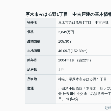
厚木市みはる野1丁目 中古戸建の基本情
物件名
厚木市みはる野1丁目 中古戸建
価格
2,849万円
建物面積
105.30㎡
土地面積
46.09坪(152.39㎡)
築年月
2004年1月（築22年）
総戸数
1戸
所在地
神奈川県
厚木市
みはる野
１丁目
交通
小田急小田原線
「
本厚木
」駅 バス
分 神奈川中央交通「みはる野一
目」 停歩3分