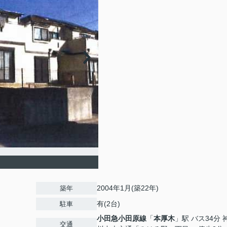
2004年1月(築22年)
築年
有(2台)
駐車
小田急小田原線
「
本厚木
」駅 バス34分 
交通