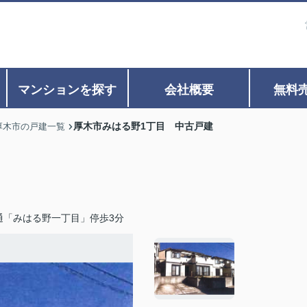
マンションを探す
会社概要
無料
厚木市みはる野1丁目 中古戸建
厚木市の戸建一覧
通「みはる野一丁目」停歩3分