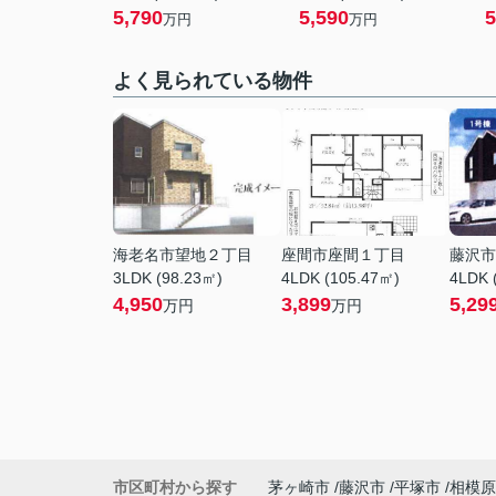
5,790
5,590
5
万円
万円
よく見られている物件
海老名市望地２丁目
座間市座間１丁目
藤沢市
3LDK (98.23㎡)
4LDK (105.47㎡)
4LDK 
4,950
3,899
5,29
万円
万円
市区町村から探す
茅ヶ崎市
藤沢市
平塚市
相模原