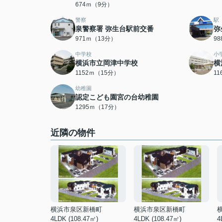
674ｍ（9分）
警察
駅
泉警察署 弥生台駅前交番
弥
971ｍ（13分）
9
中学校
小
横浜市立岡津中学校
横
1152ｍ（15分）
1
幼稚園
認定こども園宮の台幼稚園
1295ｍ（17分）
近隣の物件
横浜市泉区新橋町
横浜市泉区新橋町
4LDK (108.47㎡)
4LDK (108.47㎡)
4