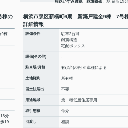
相鉄いずみ野線
「
緑園都市
」駅 徒歩19
号棟の
横浜市泉区新橋町6期 新築戸建全9棟 7号
詳細情報
全9棟
設備条件
駐車2台可
耐震構造
宅配ボックス
設備(その他)
-
駐車場/月額
有(2台)/0円 ※車種による
土地権利
所有権
国土法届出
不要
用途地域
第一種低層住居専用
取引態様
仲介
13分
歩19
引渡し
相談