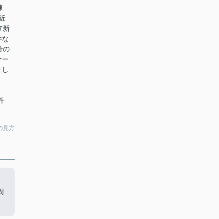
9棟
近
立新
件な
分の
ナー
まし
件
の見方
。
周