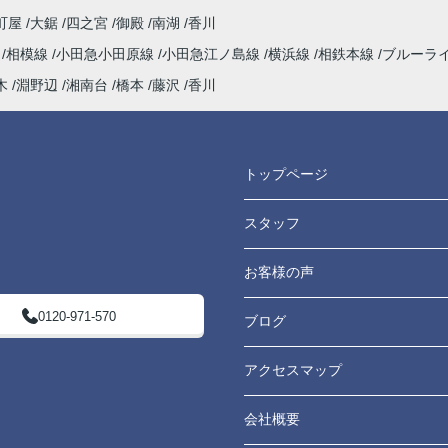
町屋
大鋸
四之宮
御殿
南湖
香川
海
相模線
小田急小田原線
小田急江ノ島線
横浜線
相鉄本線
ブルーラ
木
淵野辺
湘南台
橋本
藤沢
香川
トップページ
スタッフ
お客様の声
0120-971-570
ブログ
アクセスマップ
会社概要