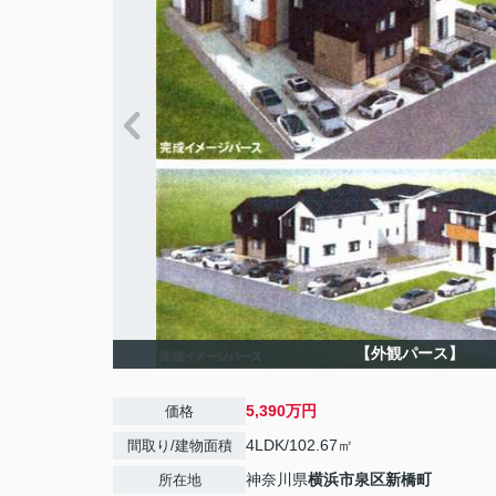
【外観パース】
5,390万円
価格
4LDK/102.67㎡
間取り/建物面積
神奈川県
横浜市泉区
新橋町
所在地