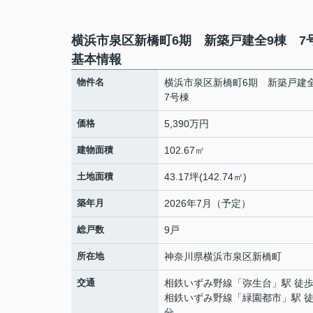
横浜市泉区新橋町6期 新築戸建全9棟 7
基本情報
物件名
横浜市泉区新橋町6期 新築戸建
7号棟
価格
5,390万円
建物面積
102.67㎡
土地面積
43.17坪(142.74㎡)
築年月
2026年7月（予定）
総戸数
9戸
所在地
神奈川県
横浜市泉区
新橋町
交通
相鉄いずみ野線
「
弥生台
」駅 徒歩
相鉄いずみ野線
「
緑園都市
」駅 徒
分