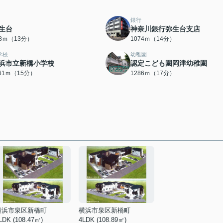
銀行
生台
神奈川銀行弥生台支店
88ｍ（13分）
1074ｍ（14分）
学校
幼稚園
浜市立新橋小学校
認定こども園岡津幼稚園
161ｍ（15分）
1286ｍ（17分）
横浜市泉区新橋町
横浜市泉区新橋町
LDK (108.47㎡)
4LDK (108.89㎡)