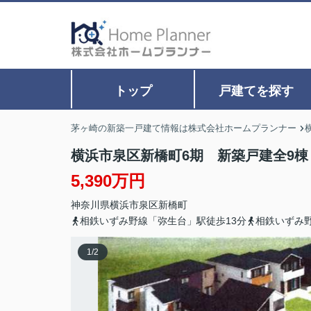
トップ
戸建てを探す
茅ヶ崎の新築一戸建て情報は株式会社ホームプランナー
横浜市泉区新橋町6期 新築戸建全9棟
5,390万円
神奈川県
横浜市泉区
新橋町
相鉄いずみ野線「弥生台」駅徒歩13分
相鉄いずみ
1
/
2