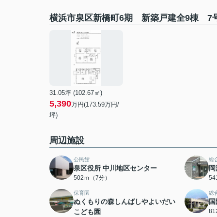
横浜市泉区新橋町6期 新築戸建全9棟 7
31.05坪 (102.67㎡)
5,390
万円(173.59万円/
坪)
周辺施設
公民館
総
泉区役所 中川地区センター
岡
502ｍ（7分）
5
保育園
総
ぬくもりの森しんばしやよいだい
国
こども園
8