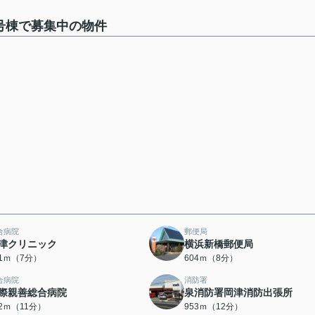
号棟で募集中の物件
合病院
郵便局
津クリニック
横浜新橋郵便局
41ｍ（7分）
604ｍ（8分）
合病院
消防署
際親善総合病院
泉消防署岡津消防出張所
12ｍ（11分）
953ｍ（12分）