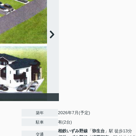
2026年7月(予定)
築年
有(2台)
駐車
相鉄いずみ野線
「
弥生台
」駅 徒歩13分
交通