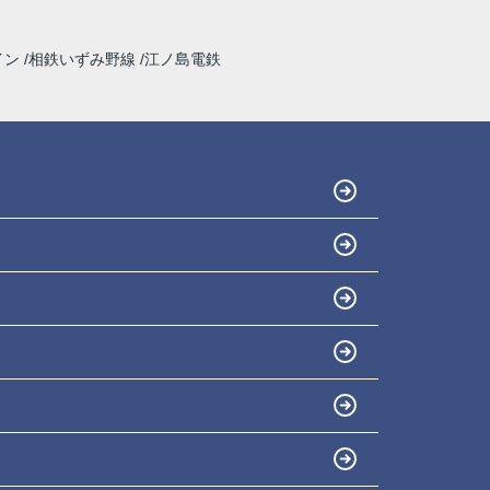
イン
相鉄いずみ野線
江ノ島電鉄