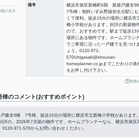
備考
横浜市泉区新橋町6期 新築戸建全
情報の見方
7号棟：相鉄いずみ野線弥生台駅にも
くて便利。徒歩15分の場所に横浜市
橋小学校があります。好評の新築物
ので、おすすめです。駅まで徒歩13
場所にある物件です。ホームプラン
でご希望に沿った一戸建てを見つけ
ょう。0120-971-
570/chigasaki@shounan-
homeplanner.co.jpまでこだわりの条
をお申し付け下さい。
情報
号棟のコメント(おすすめポイント)
戸建全9棟 7号棟。徒歩15分の場所に横浜市立新橋小学校があります
好評の、2026年7月築の物件です。ホームプランナーなら、横浜市泉区
20-971-570からお問い合わせください。