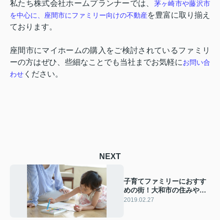
私たち株式会社ホームプランナーでは、
茅ヶ崎市や藤沢市
を豊富に取り揃え
を中心に、座間市にファミリー向けの不動産
ております。
座間市にマイホームの購入をご検討されているファミリ
ーの方はぜひ、些細なことでも当社までお気軽に
お問い合
ください。
わせ
NEXT
子育てファミリーにおすす
めの街！大和市の住みやす
さは？
2019.02.27