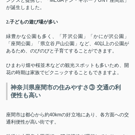
ングスと提携し、「
MEGA
ドン・キホーテ
UNY
座間店」
が誕生しました。
2.
子どもの遊び場が多い
緑豊かな公園も多く、「芹沢公園」「かにが沢公園」
「座間公園」「県立谷戸山公園」など、
40
以上の公園が
あるため、のびのびと子育てすることができます。
ひまわり畑や桜並木などの観光スポットも多いため、開
花の時期は家族でピクニックすることもできますよ。
神奈川県座間市の住みやすさ③ 交通の利
便性も高い
座間市は都心から約
40km
の好立地にあり、各方面への交
通利便性が高い街です。