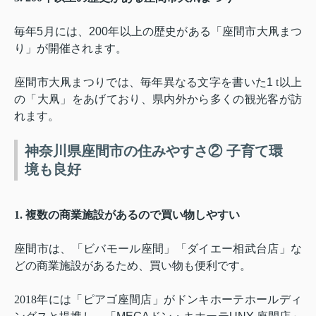
毎年
5
月には、
200
年以上の歴史がある「座間市大凧まつ
り」が開催されます。
座間市大凧まつりでは、毎年異なる文字を書いた
1
t
以上
の「大凧」をあげており、県内外から多くの観光客が訪
れます。
神奈川県座間市の住みやすさ② 子育て環
境も良好
1.
複数の商業施設があるので買い物しやすい
座間市は、「ビバモール座間」「ダイエー相武台店」な
どの商業施設があるため、買い物も便利です。
2018
年には「ピアゴ座間店」がドンキホーテホールディ