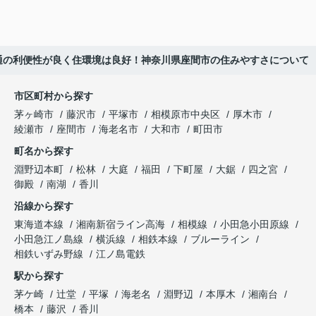
通の利便性が良く住環境は良好！神奈川県座間市の住みやすさについて
市区町村から探す
茅ヶ崎市
藤沢市
平塚市
相模原市中央区
厚木市
綾瀬市
座間市
海老名市
大和市
町田市
町名から探す
淵野辺本町
松林
大庭
福田
下町屋
大鋸
四之宮
御殿
南湖
香川
沿線から探す
東海道本線
湘南新宿ライン高海
相模線
小田急小田原線
小田急江ノ島線
横浜線
相鉄本線
ブルーライン
相鉄いずみ野線
江ノ島電鉄
駅から探す
茅ケ崎
辻堂
平塚
海老名
淵野辺
本厚木
湘南台
橋本
藤沢
香川