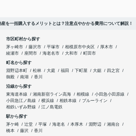
動産を一括購入するメリットとは？注意点やかかる費用について解説！
市区町村から探す
茅ヶ崎市
藤沢市
平塚市
相模原市中央区
厚木市
綾瀬市
座間市
海老名市
大和市
町田市
町名から探す
淵野辺本町
松林
大庭
福田
下町屋
大鋸
四之宮
御殿
南湖
香川
沿線から探す
東海道本線
湘南新宿ライン高海
相模線
小田急小田原線
小田急江ノ島線
横浜線
相鉄本線
ブルーライン
相鉄いずみ野線
江ノ島電鉄
駅から探す
茅ケ崎
辻堂
平塚
海老名
本厚木
淵野辺
湘南台
橋本
藤沢
香川