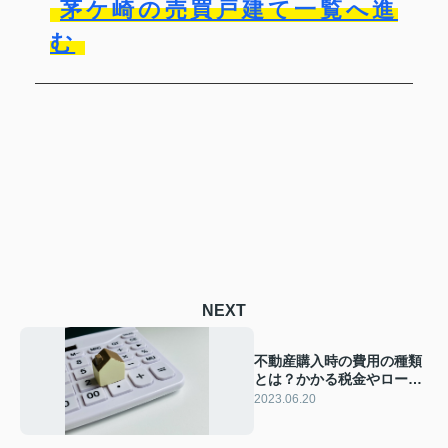
茅ケ崎の売買戸建て一覧へ進
む
NEXT
不動産購入時の費用の種類
とは？かかる税金やローン
保証料について解説！
2023.06.20