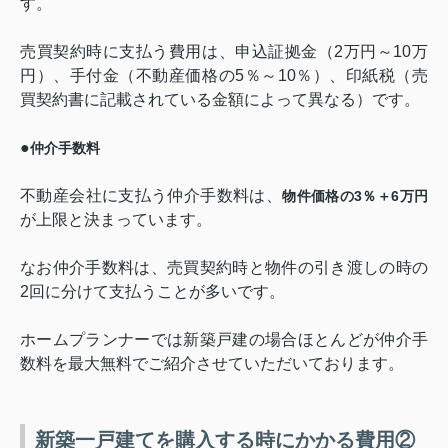
す。
売買契約時に支払う費用は、申込証拠金（
2
万円～
10
万
円）、手付金（不動産価格の
5
％～
10
％）、印紙税（売
買契約書に記載されている金額によって異なる）です。
●
仲介手数料
不動産会社に支払う仲介手数料は、
物件価格の
3
％＋
6
万円
が上限と決まっています。
なお仲介手数料は、売買契約時と物件の引き渡しの時の
2
回に分けて支払うことが多いです。
ホームプランナーでは新築戸建の場合ほとんどが仲介手
数料を最大無料でご紹介させていただいております。
新築一戸建てを購入する時にかかる費用②