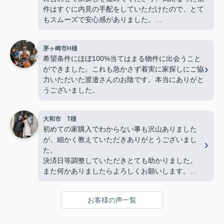
件はすぐに内見の手配をしていただけたので、とて
もスムーズで安心感がありました。
若い私たちに対してもとても物腰柔らかく、終始丁
茅ヶ崎市H様
寧に接してくださり、「営業の方でこんなに優しく
希望条件にほぼ100%当てはまる物件に出会うこと
て親切な方がいるんだ」と驚くほど素敵な方でし
ができました。これも急かさず着実に家探しにご協
た。子どももすっかり懐いていて、人柄の良さが伝
力いただいた渡邉さんのお陰です。本当にありがと
わってきました。
うございました。
最後の方は勝手ながら、親戚のおじさんのような安
心感を感じるほど信頼していました。
大和市 T様
物件探しだけでなく、気持ちの面でも支えていただ
初めての家購入でわからない事も沢山ありました
き、本当に感謝しています。
が、細かく教えていただきありがとうございまし
心からおすすめしたい不動産屋さんです。
た。
今後も何かありましたらよろしくお願いいたしま
決済日等調整していただきとても助かりました。
す！(よろしくお願いします)
また何かありましたらよろしくお願いします。
複数の不動産屋とやり取りしましたが、担当の渡邉
さんの対応は丁寧かつ説明がわかりやすく、仲介手
お客様の声一覧
数料が無料であるため選びました。
また、他の不動産屋では無理な勧誘や、購入して欲
しいがために素人でも調べればわかるような嘘をつ