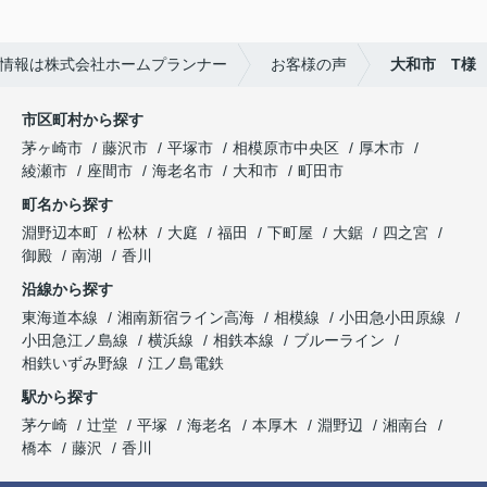
いてきたので印象がよくありませんでした。
ホームプランナーさんでは購入者目線で相談に乗っ
情報は株式会社ホームプランナー
お客様の声
大和市 T様
てくれます。
市区町村から探す
茅ヶ崎市
藤沢市
平塚市
相模原市中央区
厚木市
綾瀬市
座間市
海老名市
大和市
町田市
町名から探す
淵野辺本町
松林
大庭
福田
下町屋
大鋸
四之宮
御殿
南湖
香川
沿線から探す
東海道本線
湘南新宿ライン高海
相模線
小田急小田原線
小田急江ノ島線
横浜線
相鉄本線
ブルーライン
相鉄いずみ野線
江ノ島電鉄
駅から探す
茅ケ崎
辻堂
平塚
海老名
本厚木
淵野辺
湘南台
橋本
藤沢
香川