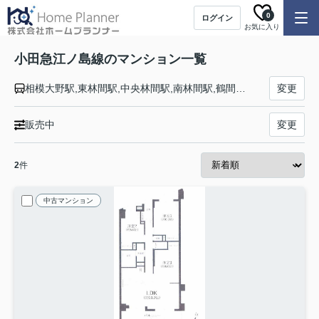
0
ログイン
お気に入り
小田急江ノ島線のマンション一覧
相模大野駅,東林間駅,中央林間駅,南林間駅,鶴間駅,大和駅,桜ヶ丘駅,高座渋谷駅,長後駅,湘南台駅,六会日大前駅,善行駅,藤沢本町駅,藤沢駅,本鵠沼駅,鵠沼海岸駅,片瀬江ノ島駅
変更
販売中
変更
2
件
中古マンション