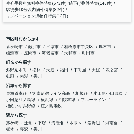
仲介手数料無料物件特集(572件)
値下げ物件特集(145件)
駅徒歩10分以内物件特集(82件)
リノベーション済物件特集(12件)
市区町村から探す
茅ヶ崎市
藤沢市
平塚市
相模原市中央区
厚木市
綾瀬市
座間市
海老名市
大和市
町田市
町名から探す
淵野辺本町
松林
大庭
福田
下町屋
大鋸
四之宮
御殿
南湖
香川
沿線から探す
東海道本線
湘南新宿ライン高海
相模線
小田急小田原線
小田急江ノ島線
横浜線
相鉄本線
ブルーライン
相鉄いずみ野線
江ノ島電鉄
駅から探す
茅ケ崎
辻堂
平塚
海老名
本厚木
淵野辺
湘南台
橋本
藤沢
香川