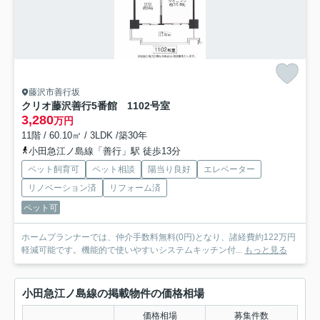
藤沢市善行坂
クリオ藤沢善行5番館
1102号室
3,280
万円
11階 / 60.10㎡ / 3LDK /築30年
小田急江ノ島線「善行」駅 徒歩13分
ペット飼育可
ペット相談
陽当り良好
エレベーター
リノベーション済
リフォーム済
ペット可
ホームプランナーでは、仲介手数料無料(0円)となり、諸経費約122万円
軽減可能です。機能的で使いやすいシステムキッチン付...
もっと見る
小田急江ノ島線の掲載物件の価格相場
価格相場
募集件数