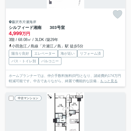
藤沢市片瀬海岸
シルフィード湘南
303号室
4,999
万円
3階 / 68.08㎡ / 3LDK /築29年
小田急江ノ島線「片瀬江ノ島」駅 徒歩5分
陽当り良好
エレベーター
海が近い
リフォーム済
バス・トイレ別
バルコニー
ホームプランナーでは、仲介手数料無料(0円)となり、諸経費約174万円
軽減可能です。中古でありながら、綺麗で機能的な設備...
もっと見る
中古マンション