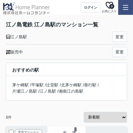
0
ログイン
お気に入り
江ノ島電鉄 江ノ島駅のマンション一覧
江ノ島駅
変更
販売中
変更
おすすめの駅
茅ケ崎駅
/
平塚駅
/
辻堂駅
/
北茅ケ崎駅
/
善行駅
/
片瀬江ノ島駅
/
江ノ島駅
/
湘南江の島駅
1
件
中古マンション