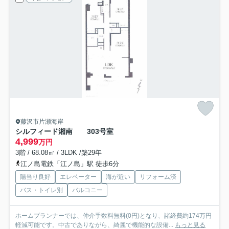
藤沢市片瀬海岸
シルフィード湘南
303号室
4,999
万円
3階 / 68.08㎡ / 3LDK /築29年
江ノ島電鉄「江ノ島」駅 徒歩6分
陽当り良好
エレベーター
海が近い
リフォーム済
バス・トイレ別
バルコニー
ホームプランナーでは、仲介手数料無料(0円)となり、諸経費約174万円
軽減可能です。中古でありながら、綺麗で機能的な設備...
もっと見る