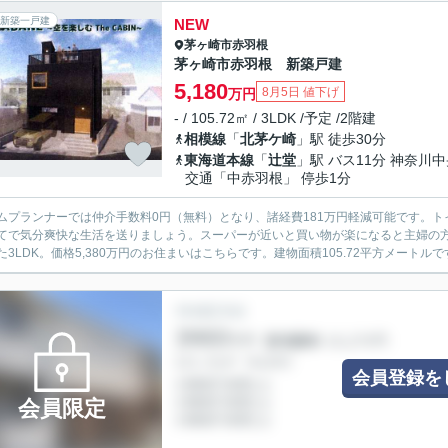
新築一戸建
NEW
茅ヶ崎市
赤羽根
茅ヶ崎市赤羽根 新築戸建
5,180
8月5日 値下げ
万円
- / 105.72㎡ / 3LDK /予定 /2階建
相模線
「
北茅ケ崎
」駅 徒歩30分
東海道本線
「
辻堂
」駅 バス11分 神奈川
交通「中赤羽根」 停歩1分
ムプランナーでは仲介手数料0円（無料）となり、諸経費181万円軽減可能です。
てで気分爽快な生活を送りましょう。スーパーが近いと買い物が楽になると主婦の
た3LDK。価格5,380万円のお住まいはこちらです。建物面積105.72平方メートルで
会員登録を
会員限定