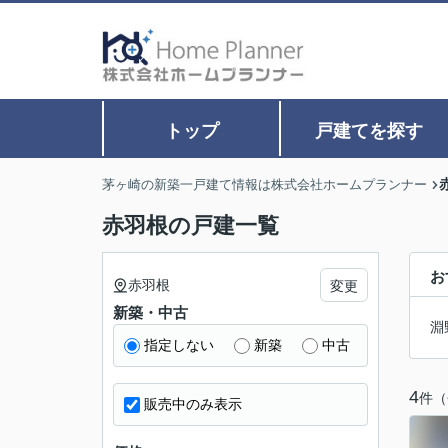
トップ
戸建てを探す
茅ヶ崎の新築一戸建て情報は株式会社ホームプランナー
赤羽根の戸建一覧
お
赤羽根
変更
新築・中古
淵
指定しない
新築
中古
4
件（
販売中のみ表示