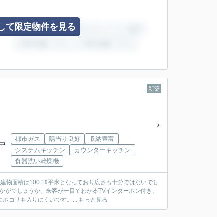
して限定物件を見る
新築
都市ガス
陽当り良好
収納豊富
川中
システムキッチン
カウンターキッチン
食器洗い乾燥機
物面積は100.19平米となっており広さも十分ではないでし
いかがでしょうか。来客が一目でわかるTVインターホン付き。
ホコリも入りにくいです。...
もっと見る