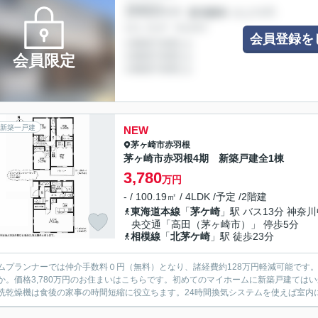
会員登録を
会員限定
新築一戸建
NEW
茅ヶ崎市
赤羽根
茅ヶ崎市赤羽根4期 新築戸建全1棟
3,780
万円
- / 100.19㎡ / 4LDK /予定 /2階建
東海道本線
「
茅ケ崎
」駅 バス13分 神奈
央交通「高田（茅ヶ崎市）」 停歩5分
相模線
「
北茅ケ崎
」駅 徒歩23分
ムプランナーでは仲介手数料０円（無料）となり、諸経費約128万円軽減可能です。建
か。価格3,780万円のお住まいはこちらです。初めてのマイホームに新築戸建ては
洗乾燥機は食後の家事の時間短縮に役立ちます。24時間換気システムを使えば室内に