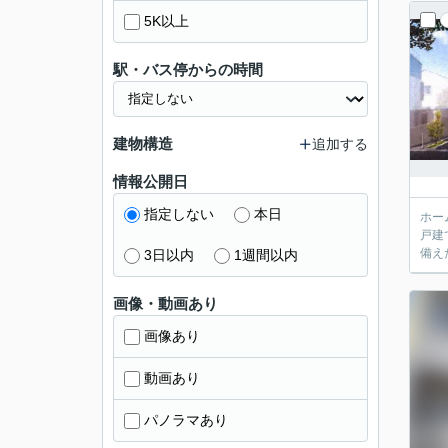
5K以上
駅・バス停からの時間
建物構造
追加する
情報公開日
指定しない
本日
ホー
戸建
備え
3日以内
1週間以内
画像・動画あり
画像あり
動画あり
パノラマあり