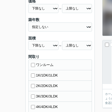
価格
～
築年数
面積
～
間取り
ワンルーム
1K/1DK/1LDK
2K/2DK/2LDK
ホー
3K/3DK/3LDK
ょう
食器
4K/4DK/4LDK