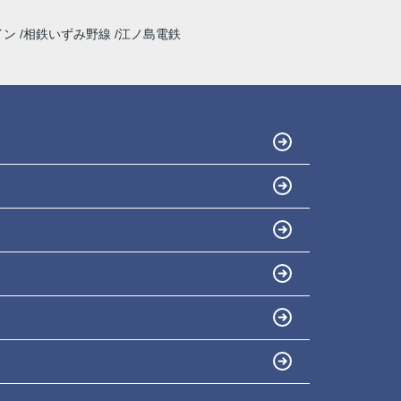
イン
相鉄いずみ野線
江ノ島電鉄