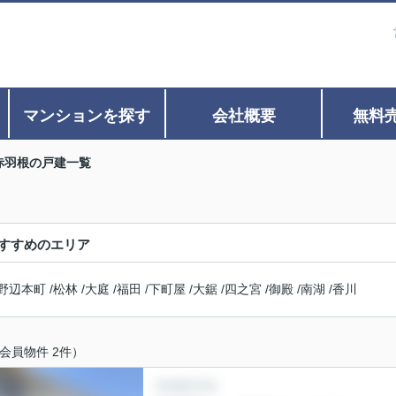
マンションを探す
会社概要
無料
赤羽根の戸建一覧
すすめのエリア
野辺本町
/
松林
/
大庭
/
福田
/
下町屋
/
大鋸
/
四之宮
/
御殿
/
南湖
/
香川
会員物件 2件）