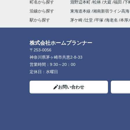
町名から探す
淵野辺本町
松林
大庭
福田
下
沿線から探す
東海道本線
湘南新宿ライン高
駅から探す
茅ケ崎
辻堂
平塚
海老名
本厚
株式会社ホームプランナー
〒253-0056
神奈川県茅ヶ崎市共恵2-8-33
営業時間：
9:30～20：00
定休日：
水曜日
お問い合わせ