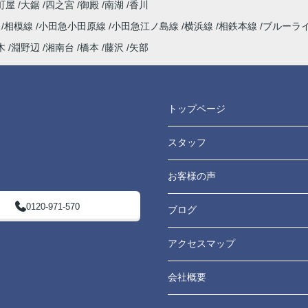
町屋
大鋸
四之宮
御殿
南湖
香川
海
相模線
小田急小田原線
小田急江ノ島線
横浜線
相鉄本線
ブルーラ
木
淵野辺
湘南台
橋本
藤沢
矢部
トップページ
スタッフ
お客様の声
0120-971-570
ブログ
アクセスマップ
会社概要