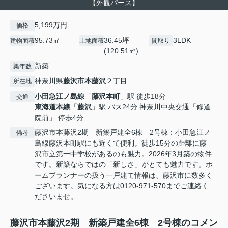
【外観パース】
5,199万円
価格
95.73㎡
36.45坪
3LDK
建物面積
土地面積
間取り
(120.51㎡)
新築
築年数
神奈川県
藤沢市
本藤沢
２丁目
所在地
小田急江ノ島線
「
藤沢本町
」駅 徒歩18分
交通
東海道本線
「
藤沢
」駅 バス24分 神奈川中央交通「修道
院前」 停歩4分
藤沢市本藤沢2期 新築戸建全6棟 2号棟：小田急江ノ
備考
島線藤沢本町駅にも近くて便利。徒歩15分の距離に藤
沢市立第一中学校があるのも魅力。2026年3月築の物件
です。新築ならではの「新しさ」がとても魅力です。ホ
ームプランナーの扱う一戸建て情報は、藤沢市に数多く
ございます。気になる方は0120-971-570までご連絡く
ださいませ。
藤沢市本藤沢2期 新築戸建全6棟 2号棟のコメン