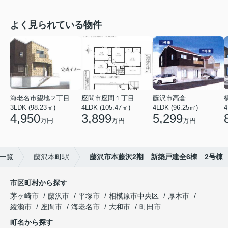
よく見られている物件
海老名市望地２丁目
座間市座間１丁目
藤沢市高倉
3LDK (98.23㎡)
4LDK (105.47㎡)
4LDK (96.25㎡)
4
4,950
3,899
5,299
万円
万円
万円
一覧
藤沢本町駅
藤沢市本藤沢2期 新築戸建全6棟 2号棟
市区町村から探す
茅ヶ崎市
藤沢市
平塚市
相模原市中央区
厚木市
綾瀬市
座間市
海老名市
大和市
町田市
町名から探す