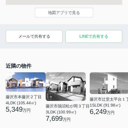
地図アプリで見る
メールで共有する
LINEで共有する
近隣の物件
藤沢市本藤沢２丁目
藤沢市辻堂太平台１
4LDK (105.44㎡)
1SLDK (91.98㎡)
藤沢市鵠沼松が岡３丁目
5,349
6,249
万円
3LDK (100.99㎡)
万円
7,699
万円