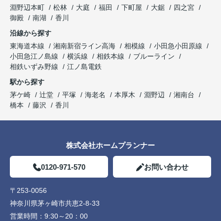
淵野辺本町
松林
大庭
福田
下町屋
大鋸
四之宮
御殿
南湖
香川
沿線から探す
東海道本線
湘南新宿ライン高海
相模線
小田急小田原線
小田急江ノ島線
横浜線
相鉄本線
ブルーライン
相鉄いずみ野線
江ノ島電鉄
駅から探す
茅ケ崎
辻堂
平塚
海老名
本厚木
淵野辺
湘南台
橋本
藤沢
香川
株式会社ホームプランナー
0120-971-570
お問い合わせ
〒253-0056
神奈川県茅ヶ崎市共恵2-8-33
営業時間：
9:30～20：00