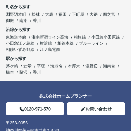
町名から探す
淵野辺本町
松林
大庭
福田
下町屋
大鋸
四之宮
御殿
南湖
香川
沿線から探す
東海道本線
湘南新宿ライン高海
相模線
小田急小田原線
小田急江ノ島線
横浜線
相鉄本線
ブルーライン
相鉄いずみ野線
江ノ島電鉄
駅から探す
茅ケ崎
辻堂
平塚
海老名
本厚木
淵野辺
湘南台
橋本
藤沢
香川
株式会社ホームプランナー
0120-971-570
お問い合わせ
〒253-0056
神奈川県茅ヶ崎市共恵2-8-33