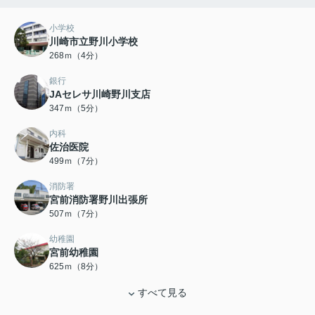
小学校
川崎市立野川小学校
268ｍ（4分）
銀行
JAセレサ川崎野川支店
347ｍ（5分）
内科
佐治医院
499ｍ（7分）
消防署
宮前消防署野川出張所
507ｍ（7分）
幼稚園
宮前幼稚園
625ｍ（8分）
すべて見る