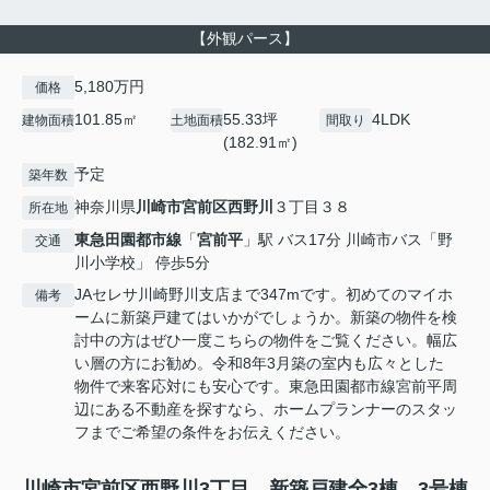
【外観パース】
5,180万円
価格
101.85㎡
55.33坪
4LDK
建物面積
土地面積
間取り
(182.91㎡)
予定
築年数
神奈川県
川崎市宮前区
西野川
３丁目３８
所在地
東急田園都市線
「
宮前平
」駅 バス17分 川崎市バス「野
交通
川小学校」 停歩5分
JAセレサ川崎野川支店まで347mです。初めてのマイホ
備考
ームに新築戸建てはいかがでしょうか。新築の物件を検
討中の方はぜひ一度こちらの物件をご覧ください。幅広
い層の方にお勧め。令和8年3月築の室内も広々とした
物件で来客応対にも安心です。東急田園都市線宮前平周
辺にある不動産を探すなら、ホームプランナーのスタッ
フまでご希望の条件をお伝えください。
川崎市宮前区西野川3丁目 新築戸建全3棟 3号棟