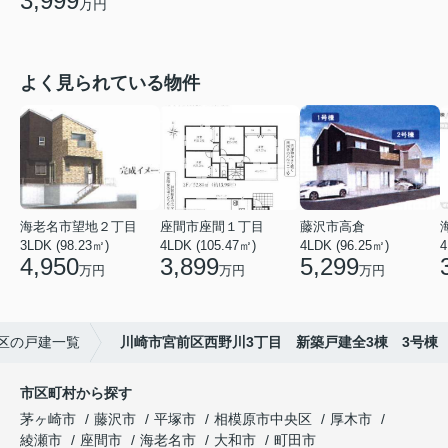
3,999
万円
よく見られている物件
海老名市望地２丁目
座間市座間１丁目
藤沢市高倉
3LDK (98.23㎡)
4LDK (105.47㎡)
4LDK (96.25㎡)
4
4,950
3,899
5,299
万円
万円
万円
区の戸建一覧
川崎市宮前区西野川3丁目 新築戸建全3棟 3号棟
市区町村から探す
茅ヶ崎市
藤沢市
平塚市
相模原市中央区
厚木市
綾瀬市
座間市
海老名市
大和市
町田市