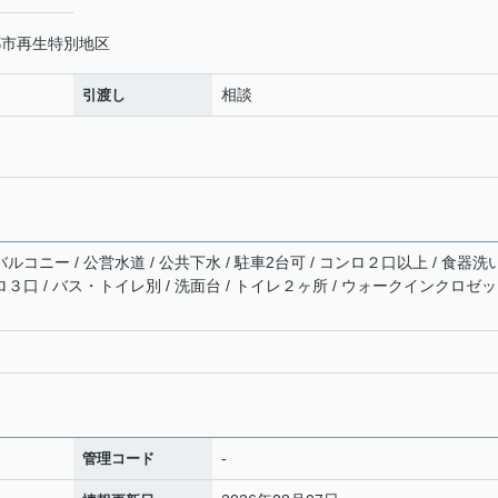
都市再生特別地区
相談
引渡し
ルコニー / 公営水道 / 公共下水 / 駐車2台可 / コンロ２口以上 / 食器洗
ロ３口 / バス・トイレ別 / 洗面台 / トイレ２ヶ所 / ウォークインクロゼッ
-
管理コード