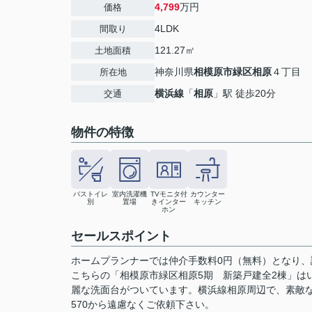
4,799
万円
価格
4LDK
間取り
121.27㎡
土地面積
神奈川県
相模原市緑区
相原
４丁目
所在地
横浜線
「
相原
」駅 徒歩20分
交通
物件の特徴
バストイレ
室内洗濯機
TVモニタ付
カウンター
別
置場
きインター
キッチン
ホン
セールスポイント
ホームプランナーでは仲介手数料0円（無料）となり、
こちらの「相模原市緑区相原5期 新築戸建全2棟」は
麗な洗面台がついています。横浜線相原周辺で、素敵な暮
570から遠慮なくご依頼下さい。