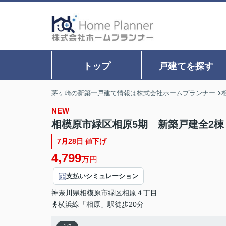
トップ
戸建てを探す
茅ヶ崎の新築一戸建て情報は株式会社ホームプランナー
NEW
相模原市緑区相原5期 新築戸建全2棟
7月28日 値下げ
4,799
万円
支払いシミュレーション
神奈川県
相模原市緑区
相原
４丁目
横浜線「相原」駅徒歩20分