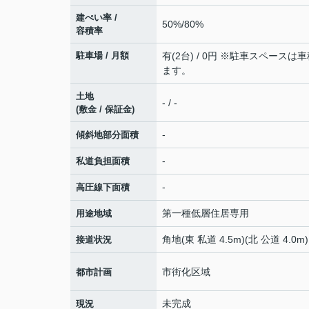
建ぺい率 /
50%/80%
容積率
駐車場 / 月額
有(2台) / 0円 ※駐車スペースは
ます。
土地
- / -
(敷金 / 保証金)
-
傾斜地部分面積
-
私道負担面積
-
高圧線下面積
第一種低層住居専用
用途地域
角地(東 私道 4.5m)(北 公道 4.0m)
接道状況
市街化区域
都市計画
未完成
現況