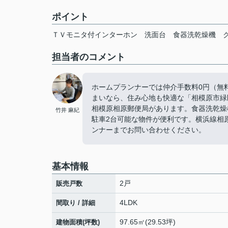
ポイント
ＴＶモニタ付インターホン
洗面台
食器洗乾燥機
担当者のコメント
ホームプランナーでは仲介手数料0円（無
まいなら、住み心地も快適な「相模原市緑
相模原相原郵便局があります。食器洗乾燥
竹井 麻紀
駐車2台可能な物件が便利です。横浜線相
ンナーまでお問い合わせください。
基本情報
2戸
販売戸数
4LDK
間取り / 詳細
97.65㎡(29.53坪)
建物面積(坪数)