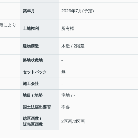
2026年7月(予定)
築年月
車種により
所有権
土地権利
木造 / 2階建
建物構造
-
路地状敷地
無
セットバック
-
施工会社
宅地 / -
地目 / 地勢
不要
国土法届出要否
総区画数 /
2区画/2区画
販売区画数