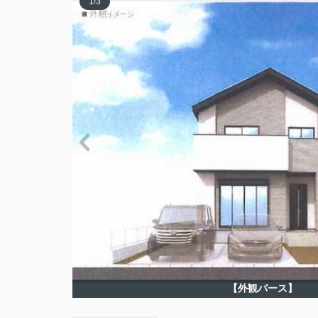
1
/
3
【外観パース】