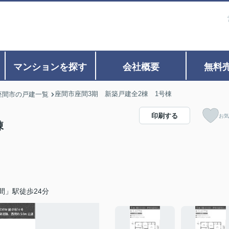
マンションを探す
会社概要
無料
座間市座間3期 新築戸建全2棟 1号棟
座間市の戸建一覧
印刷する
お気
棟
間」駅徒歩24分