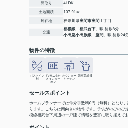
4LDK
間取り
107.91㎡
土地面積
神奈川県
座間市
座間
１丁目
所在地
相模線
「
相武台下
」駅 徒歩8分
交通
小田急小田原線
「
座間
」駅 徒歩24
物件の特徴
バストイレ
TVモニタ付
カウンター
浴室乾燥機
別
きインター
キッチン
ホン
セールスポイント
ホームプランナーでは仲介手数料0円（無料）となり、諸
ります。こちらは南向きの物件です。子供がのびのび走
模線相武台下周辺の一戸建て情報を豊富に取り揃えておりま
ポイント