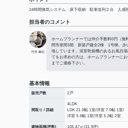
24時間換気システム
床下収納
駐車並列２台
人感
担当者のコメント
ホームプランナーでは仲介手数料0円（無
間市座間3期 新築戸建全2棟 1号棟。歩
地しています。浴室乾燥機のあるお風呂場
竹井 麻紀
てをお求めの方は、ホームプランナーにお任せ
までご連絡下さい。
基本情報
2戸
販売戸数
4LDK
LDK 21.0帖 1室
/
洋室 7.0帖 1室
/
間取り / 詳細
洋室 5.6帖 1室
/
洋室 5.2帖 2室
105.47㎡(31.9坪)
建物面積(坪数)