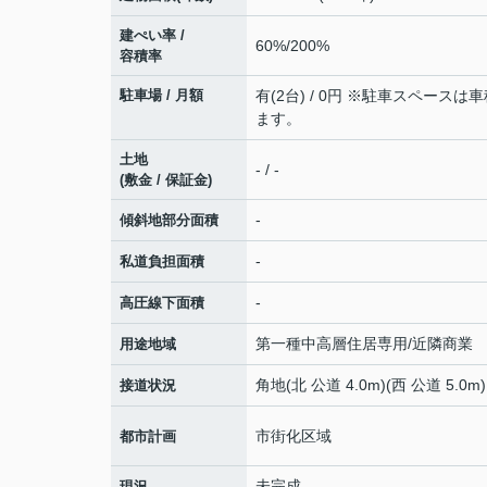
建ぺい率 /
60%/200%
容積率
駐車場 / 月額
有(2台) / 0円 ※駐車スペースは
ます。
土地
- / -
(敷金 / 保証金)
-
傾斜地部分面積
-
私道負担面積
-
高圧線下面積
第一種中高層住居専用/近隣商業
用途地域
角地(北 公道 4.0m)(西 公道 5.0m)
接道状況
市街化区域
都市計画
未完成
現況