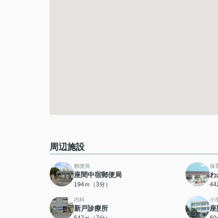
周辺施設
郵便局
保
座間中宿郵便局
わ
194ｍ（3分）
4
内科
小
新戸診療所
座