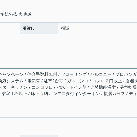
制法/準防火地域
相談
引渡し
キャンペーン / 仲介手数料無料 / フローリング / バルコニー / プロパンガ
時間換気システム / 電気有 / 駐車2台可 / ガスコンロ / コンロ２口以上 / 食器
ンターキッチン / コンロ３口 / バス・トイレ別 / 追焚機能浴室 / 浴室乾燥
/ 浴室１坪以上 / 床下収納 / TVモニタ付インターホン / 複層ガラス / デ