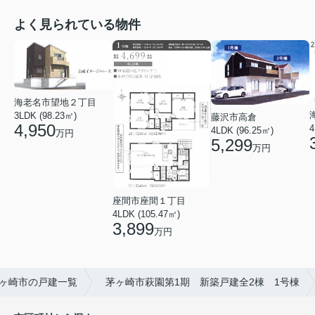
よく見られている物件
海老名市望地２丁目
3LDK (98.23㎡)
藤沢市高倉
4,950
4
4LDK (96.25㎡)
万円
5,299
万円
座間市座間１丁目
4LDK (105.47㎡)
3,899
万円
ヶ崎市の戸建一覧
茅ヶ崎市萩園第1期 新築戸建全2棟 1号棟