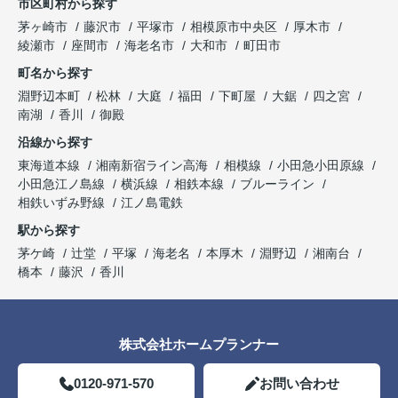
市区町村から探す
茅ヶ崎市
藤沢市
平塚市
相模原市中央区
厚木市
綾瀬市
座間市
海老名市
大和市
町田市
町名から探す
淵野辺本町
松林
大庭
福田
下町屋
大鋸
四之宮
南湖
香川
御殿
沿線から探す
東海道本線
湘南新宿ライン高海
相模線
小田急小田原線
小田急江ノ島線
横浜線
相鉄本線
ブルーライン
相鉄いずみ野線
江ノ島電鉄
駅から探す
茅ケ崎
辻堂
平塚
海老名
本厚木
淵野辺
湘南台
橋本
藤沢
香川
株式会社ホームプランナー
0120-971-570
お問い合わせ