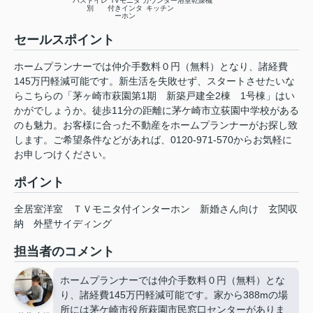
バストイレ
TVモニタ
カウンター
浴室乾燥機
別
付きインタ
キッチン
ーホン
セールスポイント
ホームプランナーでは仲介手数料０円（無料）となり、諸経費
145万円軽減可能です。新生活を失敗せず、スタートさせたいな
らこちらの「茅ヶ崎市萩園第1期 新築戸建全2棟 1号棟」はい
かがでしょうか。徒歩11分の距離に茅ケ崎市立荻園中学校がある
のも魅力。お客様に合った不動産をホームプランナーがお探し致
します。ご希望条件などがあれば、0120-971-570からお気軽に
お申しつけください。
ポイント
全居室洋室
ＴＶモニタ付インターホン
新婚さん向け
玄関収
納
外壁サイディング
担当者のコメント
ホームプランナーでは仲介手数料０円（無料）とな
り、諸経費145万円軽減可能です。家から388mの場
所には茅ケ崎市役所萩園市民窓口センターがありま