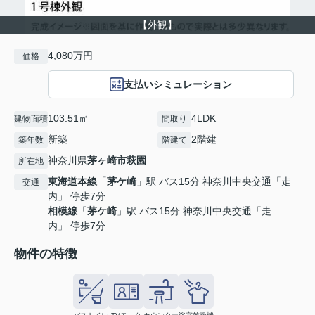
【外観】
4,080万円
価格
支払いシミュレーション
103.51㎡
4LDK
建物面積
間取り
新築
2階建
築年数
階建て
神奈川県
茅ヶ崎市
萩園
所在地
東海道本線
「
茅ケ崎
」駅 バス15分 神奈川中央交通「走
交通
内」 停歩7分
相模線
「
茅ケ崎
」駅 バス15分 神奈川中央交通「走
内」 停歩7分
物件の特徴