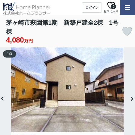
0
ログイン
お気に入り
茅ヶ崎市萩園第1期 新築戸建全2棟 1号
棟
4,080
万円
1
/
3