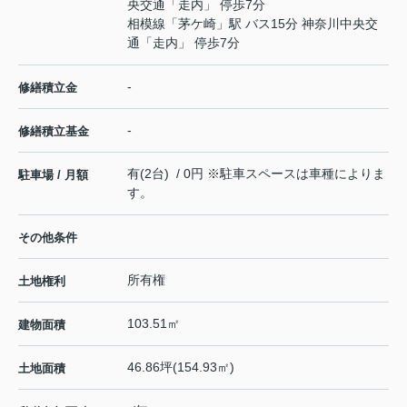
央交通「走内」 停歩7分
相模線
「
茅ケ崎
」駅 バス15分 神奈川中央交
通「走内」 停歩7分
-
修繕積立金
-
修繕積立基金
有(2台) / 0円 ※駐車スペースは車種によりま
駐車場 / 月額
す。
その他条件
所有権
土地権利
103.51㎡
建物面積
46.86坪(154.93㎡)
土地面積