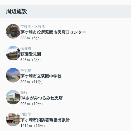
周辺施設
市役所・区役所
茅ケ崎市役所萩園市民窓口センター
388ｍ（5分）
保育園
萩園愛児園
626ｍ（8分）
中学校
茅ケ崎市立荻園中学校
803ｍ（11分）
銀行
JAさがみつるみね支店
908ｍ（12分）
消防署
茅ヶ崎市消防署鶴嶺出張所
1212ｍ（16分）