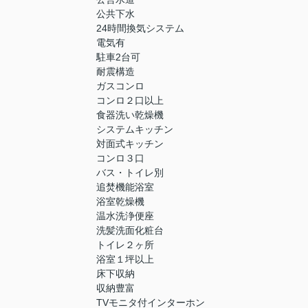
公共下水
24時間換気システム
電気有
駐車2台可
耐震構造
ガスコンロ
コンロ２口以上
食器洗い乾燥機
システムキッチン
対面式キッチン
コンロ３口
バス・トイレ別
追焚機能浴室
浴室乾燥機
温水洗浄便座
洗髪洗面化粧台
トイレ２ヶ所
浴室１坪以上
床下収納
収納豊富
TVモニタ付インターホン