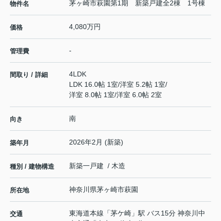
茅ヶ崎市萩園第1期 新築戸建全2棟 1号棟
物件名
4,080万円
価格
-
管理費
4LDK
間取り / 詳細
LDK 16.0帖 1室
/
洋室 5.2帖 1室
/
洋室 8.0帖 1室
/
洋室 6.0帖 2室
南
向き
2026年2月 (新築)
築年月
新築一戸建 / 木造
種別 / 建物構造
神奈川県
茅ヶ崎市
萩園
所在地
東海道本線
「
茅ケ崎
」駅 バス15分 神奈川中
交通