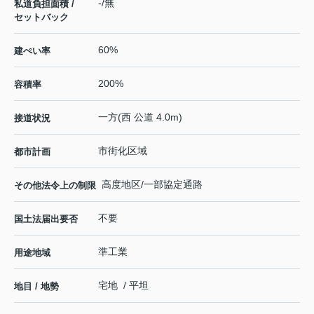
-/無
私道負担面積 /
セットバック
60%
建ぺい率
200%
容積率
一方(西 公道 4.0m)
接道状況
市街化区域
都市計画
高度地区/一部協定通路
その他法令上の制限
不要
国土法届出要否
準工業
用途地域
宅地 / 平坦
地目 / 地勢