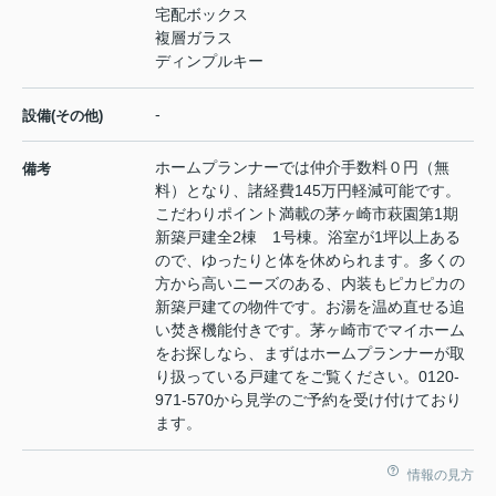
宅配ボックス
複層ガラス
ディンプルキー
-
設備(その他)
ホームプランナーでは仲介手数料０円（無
備考
料）となり、諸経費145万円軽減可能です。
こだわりポイント満載の茅ヶ崎市萩園第1期
新築戸建全2棟 1号棟。浴室が1坪以上ある
ので、ゆったりと体を休められます。多くの
方から高いニーズのある、内装もピカピカの
新築戸建ての物件です。お湯を温め直せる追
い焚き機能付きです。茅ヶ崎市でマイホーム
をお探しなら、まずはホームプランナーが取
り扱っている戸建てをご覧ください。0120-
971-570から見学のご予約を受け付けており
ます。
情報の見方