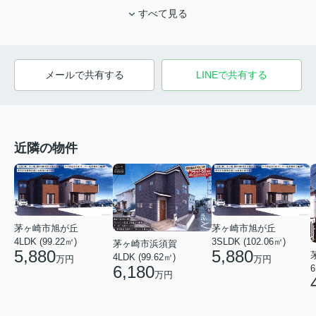
すべて見る
メールで共有する
LINEで共有する
近隣の物件
茅ヶ崎市旭が丘
茅ヶ崎市旭が丘
4LDK (99.22㎡)
3SLDK (102.06㎡)
茅ヶ崎市浜須賀
5,880
5,880
4LDK (99.62㎡)
万円
万円
6,180
6
万円