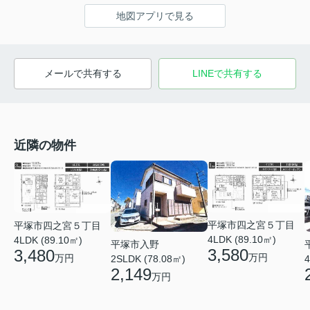
地図アプリで見る
メールで共有する
LINEで共有する
近隣の物件
平塚市四之宮５丁目
平塚市四之宮５丁目
4LDK (89.10㎡)
4LDK (89.10㎡)
平塚市入野
3,580
3,480
万円
万円
2SLDK (78.08㎡)
4
2,149
万円