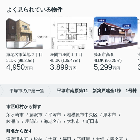
よく見られている物件
海老名市望地２丁目
座間市座間１丁目
藤沢市高倉
3LDK (98.23㎡)
4LDK (105.47㎡)
4LDK (96.25㎡)
4
4,950
3,899
5,299
万円
万円
万円
平塚市の戸建一覧
平塚市南原第11 新築戸建全1棟 1号棟
市区町村から探す
茅ヶ崎市
藤沢市
平塚市
相模原市中央区
厚木市
綾瀬市
座間市
海老名市
大和市
町田市
町名から探す
淵野辺本町
松林
大庭
福田
下町屋
大鋸
四之宮