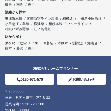
御殿
南湖
香川
沿線から探す
東海道本線
湘南新宿ライン高海
相模線
小田急小田原線
小田急江ノ島線
横浜線
相鉄本線
ブルーライン
相鉄いずみ野線
江ノ島電鉄
駅から探す
茅ケ崎
辻堂
平塚
海老名
本厚木
淵野辺
湘南台
橋本
藤沢
香川
株式会社ホームプランナー
0120-971-570
お問い合わせ
〒253-0056
神奈川県茅ヶ崎市共恵2-8-33
営業時間：
9:30～20：00
定休日：
水曜日