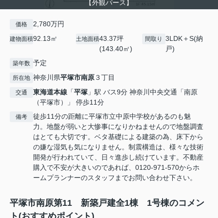
【外観パース】
2,780万円
価格
92.13㎡
43.37坪
3LDK＋S(納
建物面積
土地面積
間取り
(143.40㎡)
戸)
予定
築年数
神奈川県
平塚市
南原
３丁目
所在地
東海道本線
「
平塚
」駅 バス9分 神奈川中央交通「南原
交通
（平塚市）」 停歩11分
徒歩11分の距離に平塚市立中原中学校があるのも魅
備考
力。地盤が弱いと大惨事になりかねませんので地盤調査
はとても大切です。ベタ基礎による建築の為、床下から
の嫌な湿気も気になりません。制震構造は、様々な技術
開発が行われていて、日々進歩し続けています。不動産
購入で不安が大きいのであれば、0120-971-570からホ
ームプランナーのスタッフまでお問い合わせ下さい。
平塚市南原第11 新築戸建全1棟 1号棟のコメン
ト(おすすめポイント)