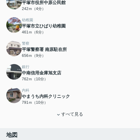
平塚市役所中原公民館
242ｍ（4分）
幼稚園
平塚市立ひばり幼稚園
461ｍ（6分）
警察
平塚警察署 南原駐在所
656ｍ（9分）
銀行
中南信用金庫旭支店
762ｍ（10分）
内科
やまうち内科クリニック
791ｍ（10分）
すべて見る
地図