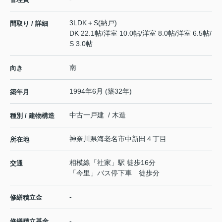
3LDK＋S(納戸)
間取り / 詳細
DK 22.1帖
/
洋室 10.0帖
/
洋室 8.0帖
/
洋室 6.5帖
/
S 3.0帖
南
向き
1994年6月 (築32年)
築年月
中古一戸建 / 木造
種別 / 建物構造
神奈川県
海老名市
中新田
４丁目
所在地
相模線
「
社家
」駅 徒歩16分
交通
「今里」バス停下車 徒歩分
-
修繕積立金
-
修繕積立基金