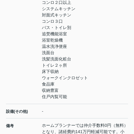
コンロ２口以上
システムキッチン
対面式キッチン
コンロ３口
バス・トイレ別
追焚機能浴室
浴室乾燥機
温水洗浄便座
洗面台
洗髪洗面化粧台
トイレ２ヶ所
床下収納
ウォークインクロゼット
食品庫
収納豊富
住戸内覧可能
-
設備(その他)
ホームプランナーでは仲介手数料0円（無料）
備考
となり、諸経費約141万円軽減可能です。小