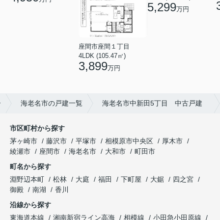
5,299
万円
座間市座間１丁目
4LDK (105.47㎡)
3,899
万円
ー
海老名市の戸建一覧
海老名市中新田5丁目 中古戸建
市区町村から探す
茅ヶ崎市
藤沢市
平塚市
相模原市中央区
厚木市
綾瀬市
座間市
海老名市
大和市
町田市
町名から探す
淵野辺本町
松林
大庭
福田
下町屋
大鋸
四之宮
御殿
南湖
香川
沿線から探す
東海道本線
湘南新宿ライン高海
相模線
小田急小田原線