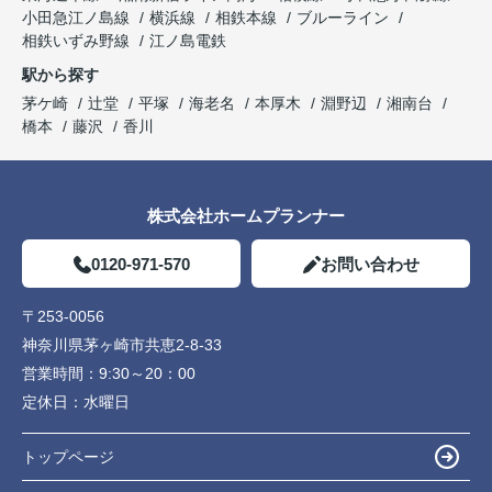
小田急江ノ島線
横浜線
相鉄本線
ブルーライン
相鉄いずみ野線
江ノ島電鉄
駅から探す
茅ケ崎
辻堂
平塚
海老名
本厚木
淵野辺
湘南台
橋本
藤沢
香川
株式会社ホームプランナー
0120-971-570
お問い合わせ
〒253-0056
神奈川県茅ヶ崎市共恵2-8-33
営業時間：
9:30～20：00
定休日：
水曜日
トップページ