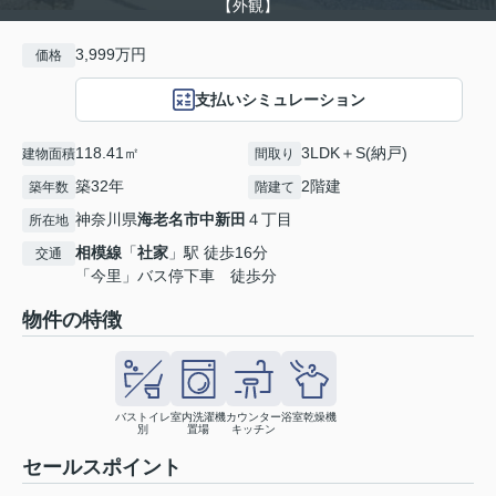
【外観】
3,999万円
価格
支払いシミュレーション
118.41㎡
3LDK＋S(納戸)
建物面積
間取り
築32年
2階建
築年数
階建て
神奈川県
海老名市
中新田
４丁目
所在地
相模線
「
社家
」駅 徒歩16分
交通
「今里」バス停下車 徒歩分
物件の特徴
バストイレ
室内洗濯機
カウンター
浴室乾燥機
別
置場
キッチン
セールスポイント