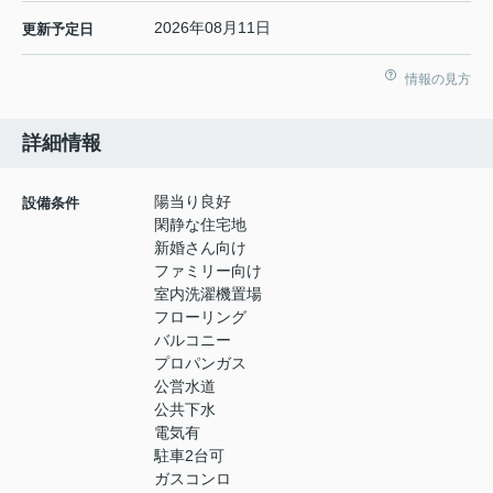
2026年08月11日
更新予定日
情報の見方
詳細情報
陽当り良好
設備条件
閑静な住宅地
新婚さん向け
ファミリー向け
室内洗濯機置場
フローリング
バルコニー
プロパンガス
公営水道
公共下水
電気有
駐車2台可
ガスコンロ