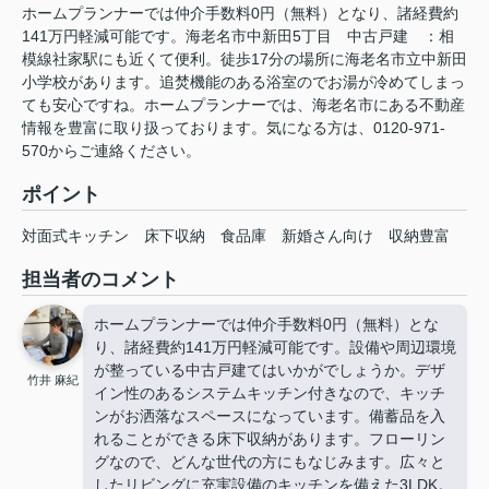
ホームプランナーでは仲介手数料0円（無料）となり、諸経費約
141万円軽減可能です。海老名市中新田5丁目 中古戸建 ：相
模線社家駅にも近くて便利。徒歩17分の場所に海老名市立中新田
小学校があります。追焚機能のある浴室のでお湯が冷めてしまっ
ても安心ですね。ホームプランナーでは、海老名市にある不動産
情報を豊富に取り扱っております。気になる方は、0120-971-
570からご連絡ください。
ポイント
対面式キッチン
床下収納
食品庫
新婚さん向け
収納豊富
担当者のコメント
ホームプランナーでは仲介手数料0円（無料）とな
り、諸経費約141万円軽減可能です。設備や周辺環境
が整っている中古戸建てはいかがでしょうか。デザ
竹井 麻紀
イン性のあるシステムキッチン付きなので、キッチ
ンがお洒落なスペースになっています。備蓄品を入
れることができる床下収納があります。フローリン
グなので、どんな世代の方にもなじみます。広々と
したリビングに充実設備のキッチンを備えた3LDK。