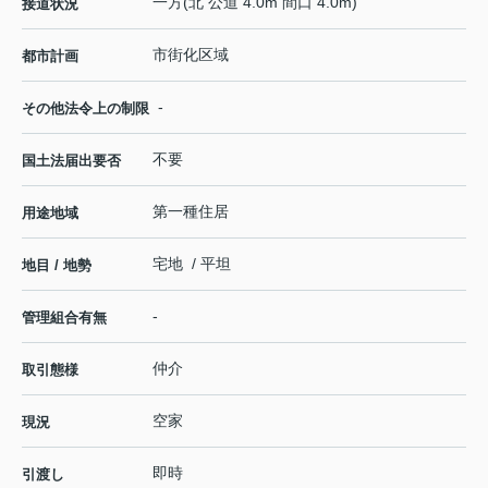
一方(北 公道 4.0m 間口 4.0m)
接道状況
市街化区域
都市計画
-
その他法令上の制限
不要
国土法届出要否
第一種住居
用途地域
宅地 / 平坦
地目 / 地勢
-
管理組合有無
仲介
取引態様
空家
現況
即時
引渡し