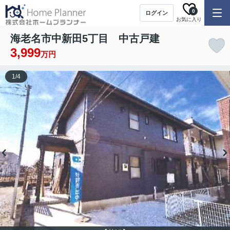
0
ログイン
お気に入り
海老名市中新田5丁目 中古戸建
3,999
万円
1
/
4