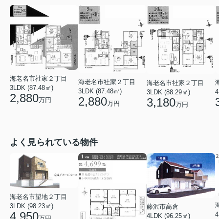
海老名市社家２丁目
海老名市社家２丁目
海老名市社家２丁目
3LDK (87.48㎡)
3LDK (87.48㎡)
4
3LDK (88.29㎡)
2,880
2,880
3,180
万円
万円
万円
よく見られている物件
海老名市望地２丁目
3LDK (98.23㎡)
藤沢市高倉
4,950
4
4LDK (96.25㎡)
万円