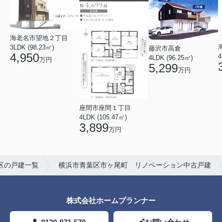
海老名市望地２丁目
3LDK (98.23㎡)
藤沢市高倉
4,950
4
4LDK (96.25㎡)
万円
5,299
万円
座間市座間１丁目
4LDK (105.47㎡)
3,899
万円
区の戸建一覧
横浜市青葉区市ヶ尾町 リノベーション中古戸建
株式会社ホームプランナー