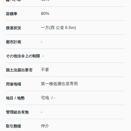
80%
容積率
一方(西 公道 6.5m)
接道状況
-
都市計画
-
その他法令上の制限
不要
国土法届出要否
第一種低層住居専用
用途地域
宅地 / -
地目 / 地勢
-
管理組合有無
仲介
取引態様