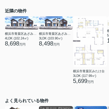
近隣の物件
横浜市青葉区あざみ野南４丁目
横浜市青葉区あざみ野南４丁目
5
4LDK (102.24㎡)
3LDK (103.90㎡)
8,698
8,498
万円
万円
横浜市青葉区みたけ台
3LDK (117.99㎡)
5,699
万円
よく見られている物件