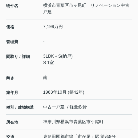
横浜市青葉区市ヶ尾町 リノベーション中古
物件名
戸建
7,199万円
価格
-
管理費
3LDK＋S(納戸)
間取り / 詳細
S 1室
南
向き
1983年10月 (築42年)
築年月
中古一戸建 / 軽量鉄骨
種別 / 建物構造
神奈川県
横浜市青葉区
市ケ尾町
所在地
東急田園都市線
「
市が尾
」駅 徒歩9分
交通