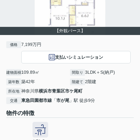
【外観パース】
7,199万円
価格
支払いシミュレーション
109.89㎡
3LDK＋S(納戸)
建物面積
間取り
築42年
2階建
築年数
階建て
神奈川県
横浜市青葉区
市ケ尾町
所在地
東急田園都市線
「
市が尾
」駅 徒歩9分
交通
物件の特徴