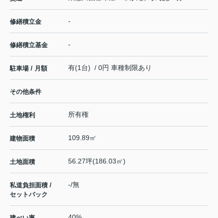
-
修繕積立金
-
修繕積立基金
有(1台) / 0円 車種制限あり
駐車場 / 月額
その他条件
所有権
土地権利
109.89㎡
建物面積
56.27坪(186.03㎡)
土地面積
-/無
私道負担面積 /
セットバック
40%
建ぺい率