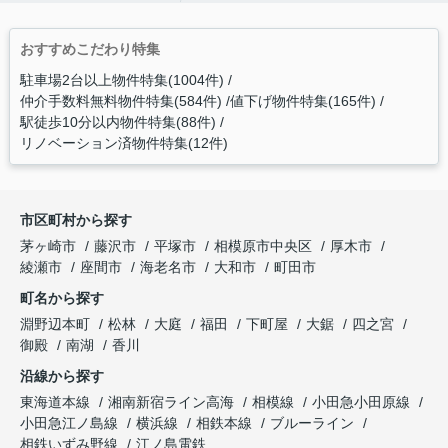
おすすめこだわり特集
駐車場2台以上物件特集(1004件)
仲介手数料無料物件特集(584件)
値下げ物件特集(165件)
駅徒歩10分以内物件特集(88件)
リノベーション済物件特集(12件)
市区町村から探す
茅ヶ崎市
藤沢市
平塚市
相模原市中央区
厚木市
綾瀬市
座間市
海老名市
大和市
町田市
町名から探す
淵野辺本町
松林
大庭
福田
下町屋
大鋸
四之宮
御殿
南湖
香川
沿線から探す
東海道本線
湘南新宿ライン高海
相模線
小田急小田原線
小田急江ノ島線
横浜線
相鉄本線
ブルーライン
相鉄いずみ野線
江ノ島電鉄