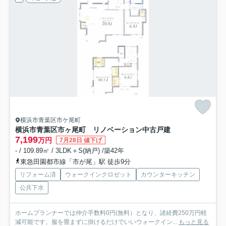
横浜市青葉区市ケ尾町
横浜市青葉区市ヶ尾町 リノベーション中古戸建
7,199
万円
7月28日 値下げ
- / 109.89㎡ / 3LDK＋S(納戸) /築42年
東急田園都市線「市が尾」駅 徒歩9分
リフォーム済
ウォークインクロゼット
カウンターキッチン
公共下水
ホームプランナーでは仲介手数料0円(無料）となり、諸経費250万円軽
減可能です。服を畳まずに掛けるだけでいいウォークイン...
もっと見る