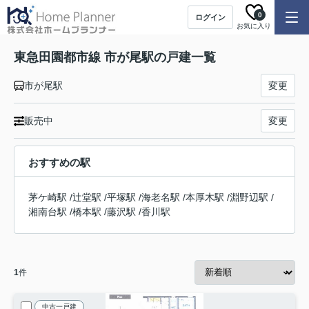
0
ログイン
お気に入り
東急田園都市線 市が尾駅の戸建一覧
市が尾駅
変更
販売中
変更
おすすめの駅
茅ケ崎駅
/
辻堂駅
/
平塚駅
/
海老名駅
/
本厚木駅
/
淵野辺駅
/
湘南台駅
/
橋本駅
/
藤沢駅
/
香川駅
1
件
中古一戸建