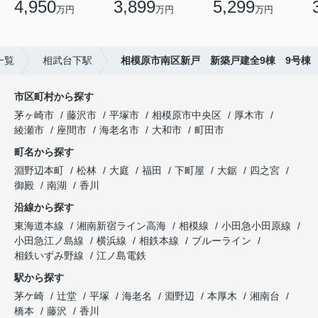
4,950
3,899
5,299
万円
万円
万円
一覧
相武台下駅
相模原市南区新戸 新築戸建全9棟 9号棟
市区町村から探す
茅ヶ崎市
藤沢市
平塚市
相模原市中央区
厚木市
綾瀬市
座間市
海老名市
大和市
町田市
町名から探す
淵野辺本町
松林
大庭
福田
下町屋
大鋸
四之宮
御殿
南湖
香川
沿線から探す
東海道本線
湘南新宿ライン高海
相模線
小田急小田原線
小田急江ノ島線
横浜線
相鉄本線
ブルーライン
相鉄いずみ野線
江ノ島電鉄
駅から探す
茅ケ崎
辻堂
平塚
海老名
淵野辺
本厚木
湘南台
橋本
藤沢
香川