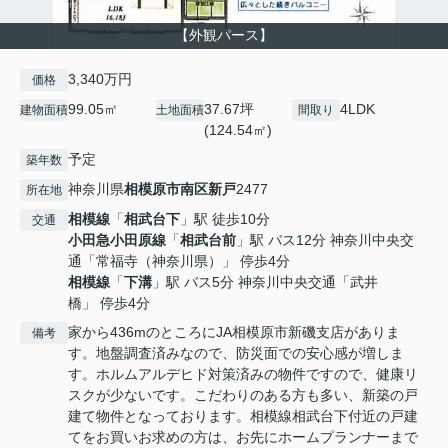
【外観パース】
3,340万円
価格
99.05㎡
37.67坪
4LDK
建物面積
土地面積
間取り
(124.54㎡)
予定
築年数
神奈川県
相模原市南区
新戸
2477
所在地
相模線
「
相武台下
」駅 徒歩10分
交通
小田急小田原線
「
相武台前
」駅 バス12分 神奈川中央交
通「常福寺（神奈川県）」 停歩4分
相模線
「
下溝
」駅 バス5分 神奈川中央交通「武井
橋」 停歩4分
家から436mのところにJA相模原市新磯支店がありま
備考
す。地盤調査済みなので、防災面での安心感が増しま
す。ホルムアルデヒド対策済みの物件ですので、健康リ
スクが少ないです。こだわりのある方も多い、新築の戸
建て物件となっております。相模線相武台下付近の戸建
てをお買いお求めの方は、お先にホームプランナーまで