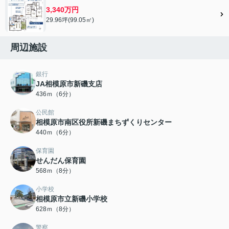
3,340万円
29.96坪(99.05㎡)
周辺施設
銀行
JA相模原市新磯支店
436ｍ（6分）
公民館
相模原市南区役所新磯まちずくりセンター
440ｍ（6分）
保育園
せんだん保育園
568ｍ（8分）
小学校
相模原市立新磯小学校
628ｍ（8分）
警察