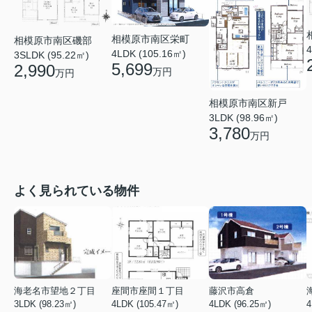
相模原市南区栄町
相模原市南区磯部
4
4LDK (105.16㎡)
3SLDK (95.22㎡)
5,699
2,990
万円
万円
相模原市南区新戸
3LDK (98.96㎡)
3,780
万円
よく見られている物件
海老名市望地２丁目
座間市座間１丁目
藤沢市高倉
3LDK (98.23㎡)
4LDK (105.47㎡)
4LDK (96.25㎡)
4