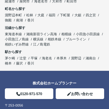
綾瀬市
座間市
海老名市
大和市
町田市
町名から探す
淵野辺本町
松林
大庭
福田
下町屋
大鋸
四之宮
御殿
南湖
香川
沿線から探す
東海道本線
湘南新宿ライン高海
相模線
小田急小田原線
小田急江ノ島線
横浜線
相鉄本線
ブルーライン
相鉄いずみ野線
江ノ島電鉄
駅から探す
茅ケ崎
辻堂
平塚
海老名
本厚木
淵野辺
湘南台
橋本
藤沢
香川
株式会社ホームプランナー
0120-971-570
お問い合わせ
〒253-0056