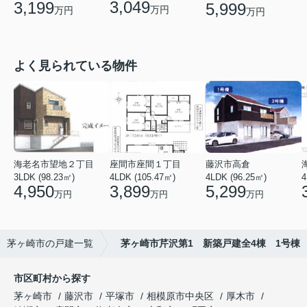
3,049
3,199
5,999
万円
万円
万円
よく見られている物件
海老名市望地２丁目
座間市座間１丁目
藤沢市高倉
3LDK (98.23㎡)
4LDK (105.47㎡)
4LDK (96.25㎡)
4
4,950
3,899
5,299
万円
万円
万円
茅ヶ崎市の戸建一覧
茅ヶ崎市芹沢第1 新築戸建全4棟 1号棟
市区町村から探す
茅ヶ崎市
藤沢市
平塚市
相模原市中央区
厚木市