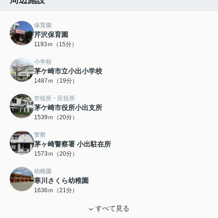
周辺施設
保育園
芹沢保育園
1193ｍ（15分）
小学校
茅ケ崎市立小出小学校
1487ｍ（19分）
市役所・区役所
茅ケ崎市役所小出支所
1539ｍ（20分）
警察
茅ヶ崎警察署 小出駐在所
1573ｍ（20分）
幼稚園
寒川さくら幼稚園
1636ｍ（21分）
すべて見る