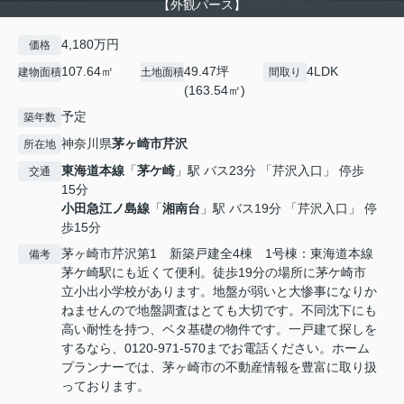
【外観パース】
4,180万円
価格
107.64㎡
49.47坪
4LDK
建物面積
土地面積
間取り
(163.54㎡)
予定
築年数
神奈川県
茅ヶ崎市
芹沢
所在地
東海道本線
「
茅ケ崎
」駅 バス23分 「芹沢入口」 停歩
交通
15分
小田急江ノ島線
「
湘南台
」駅 バス19分 「芹沢入口」 停
歩15分
茅ヶ崎市芹沢第1 新築戸建全4棟 1号棟：東海道本線
備考
茅ケ崎駅にも近くて便利。徒歩19分の場所に茅ケ崎市
立小出小学校があります。地盤が弱いと大惨事になりか
ねませんので地盤調査はとても大切です。不同沈下にも
高い耐性を持つ、ベタ基礎の物件です。一戸建て探しを
するなら、0120-971-570までお電話ください。ホーム
プランナーでは、茅ヶ崎市の不動産情報を豊富に取り扱
っております。