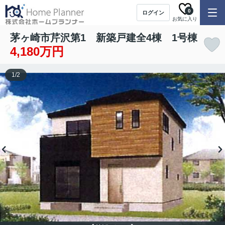
0
ログイン
お気に入り
茅ヶ崎市芹沢第1 新築戸建全4棟 1号棟
4,180万円
1
/
2