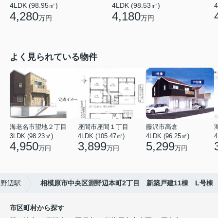
4LDK (98.95㎡)
4LDK (98.53㎡)
4
4,280
4,180
万円
万円
よく見られている物件
海老名市望地２丁目
座間市座間１丁目
藤沢市高倉
3LDK (98.23㎡)
4LDK (105.47㎡)
4LDK (96.25㎡)
4
4,950
3,899
5,299
万円
万円
万円
淵野辺駅
相模原市中央区淵野辺本町2丁目 新築戸建11棟 L号棟
市区町村から探す