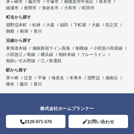
茅ヶ崎市
藤沢市
平塚市
相模原市中央区
厚木市
綾瀬市
座間市
海老名市
大和市
町田市
町名から探す
淵野辺本町
松林
大庭
福田
下町屋
大鋸
四之宮
御殿
南湖
香川
沿線から探す
東海道本線
湘南新宿ライン高海
相模線
小田急小田原線
小田急江ノ島線
横浜線
相鉄本線
ブルーライン
相鉄いずみ野線
江ノ島電鉄
駅から探す
茅ケ崎
辻堂
平塚
海老名
本厚木
淵野辺
湘南台
橋本
藤沢
香川
株式会社ホームプランナー
0120-971-570
お問い合わせ