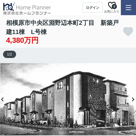
0
ログイン
お気に入り
相模原市中央区淵野辺本町2丁目 新築戸
建11棟 L号棟
4,380万円
1
/
2