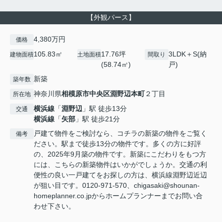
【外観パース】
4,380万円
価格
105.83㎡
17.76坪
3LDK＋S(納
建物面積
土地面積
間取り
(58.74㎡)
戸)
新築
築年数
神奈川県
相模原市中央区
淵野辺本町
２丁目
所在地
横浜線
「
淵野辺
」駅 徒歩13分
交通
横浜線
「
矢部
」駅 徒歩21分
戸建て物件をご検討なら、コチラの新築の物件をご覧く
備考
ださい。駅まで徒歩13分の物件です。多くの方に好評
の、2025年9月築の物件です。新築にこだわりをもつ方
には、こちらの新築物件はいかがでしょうか。交通の利
便性の良い一戸建てをお探しの方は、横浜線淵野辺近辺
が狙い目です。0120-971-570、chigasaki@shounan-
homeplanner.co.jpからホームプランナーまでお問い合
わせ下さい。