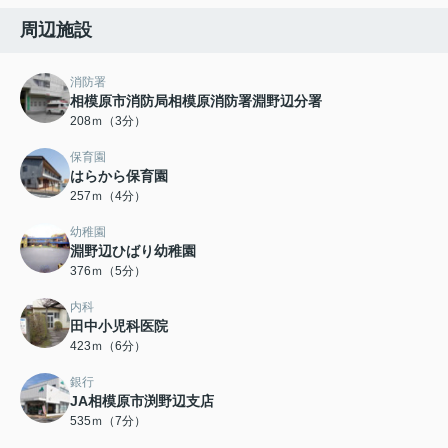
周辺施設
消防署
相模原市消防局相模原消防署淵野辺分署
208ｍ（3分）
保育園
はらから保育園
257ｍ（4分）
幼稚園
淵野辺ひばり幼稚園
376ｍ（5分）
内科
田中小児科医院
423ｍ（6分）
銀行
JA相模原市渕野辺支店
535ｍ（7分）