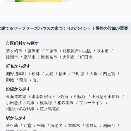
に建てるサーファーズハウスの家づくりのポイント！屋外の設備が重要
市区町村から探す
茅ヶ崎市
藤沢市
平塚市
相模原市中央区
厚木市
綾瀬市
座間市
海老名市
大和市
町田市
町名から探す
淵野辺本町
松林
大庭
福田
下町屋
大鋸
四之宮
御殿
南湖
香川
沿線から探す
東海道本線
湘南新宿ライン高海
相模線
小田急小田原線
小田急江ノ島線
横浜線
相鉄本線
ブルーライン
相鉄いずみ野線
江ノ島電鉄
駅から探す
茅ケ崎
辻堂
平塚
海老名
本厚木
淵野辺
湘南台