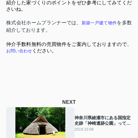
紹介した家づくりのポイントをぜひ参考にしてみてくだ
さいね。
株式会社ホームプランナーでは、
を多数
新築一戸建て物件
紹介しております。
仲介手数料無料の売買物件をご案内しておりますので、
ください。
お問い合わせ
NEXT
神奈川県綾瀬市にある国指定
史跡「神崎遺跡公園」ってど
んな所？
2019.10.08