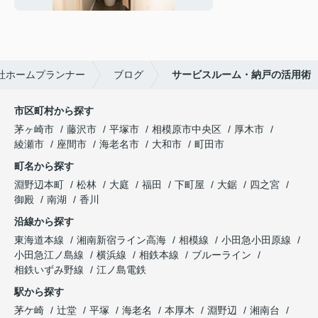
社ホームプランナー
ブログ
サービスルーム・納戸の活用術
市区町村から探す
茅ヶ崎市
藤沢市
平塚市
相模原市中央区
厚木市
綾瀬市
座間市
海老名市
大和市
町田市
町名から探す
淵野辺本町
松林
大庭
福田
下町屋
大鋸
四之宮
御殿
南湖
香川
沿線から探す
東海道本線
湘南新宿ライン高海
相模線
小田急小田原線
小田急江ノ島線
横浜線
相鉄本線
ブルーライン
相鉄いずみ野線
江ノ島電鉄
駅から探す
茅ケ崎
辻堂
平塚
海老名
本厚木
淵野辺
湘南台