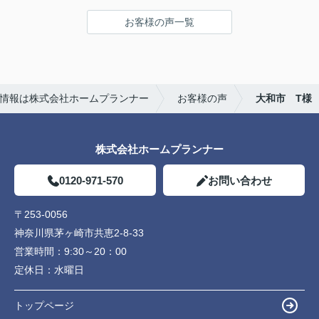
さんの対応は丁寧かつ説明がわかりやすく、仲介手
お客様の声一覧
数料が無料であるため選びました。
また、他の不動産屋では無理な勧誘や、購入して欲
しいがために素人でも調べればわかるような嘘をつ
いてきたので印象がよくありませんでした。
ホームプランナーさんでは購入者目線で相談に乗っ
情報は株式会社ホームプランナー
お客様の声
大和市 T様
てくれます。
株式会社ホームプランナー
0120-971-570
お問い合わせ
〒253-0056
神奈川県茅ヶ崎市共恵2-8-33
営業時間：
9:30～20：00
定休日：
水曜日
トップページ