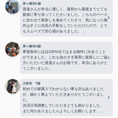
茅ヶ崎市K様
渡邉さんが本当に優しく、最初から最後までとても
親身に寄り添ってくださいました。こちらのペース
に合わせて家探しを進めてくださり、気になった物
件はすぐに内見の手配をしていただけたので、とて
もスムーズで安心感がありました。
若い私たちに対してもとても物腰柔らかく、終始丁
茅ヶ崎市H様
寧に接してくださり、「営業の方でこんなに優しく
希望条件にほぼ100%当てはまる物件に出会うこと
て親切な方がいるんだ」と驚くほど素敵な方でし
ができました。これも急かさず着実に家探しにご協
た。子どももすっかり懐いていて、人柄の良さが伝
力いただいた渡邉さんのお陰です。本当にありがと
わってきました。
うございました。
最後の方は勝手ながら、親戚のおじさんのような安
心感を感じるほど信頼していました。
大和市 T様
物件探しだけでなく、気持ちの面でも支えていただ
初めての家購入でわからない事も沢山ありました
き、本当に感謝しています。
が、細かく教えていただきありがとうございまし
心からおすすめしたい不動産屋さんです。
た。
今後も何かありましたらよろしくお願いいたしま
決済日等調整していただきとても助かりました。
す！(よろしくお願いします)
また何かありましたらよろしくお願いします。
複数の不動産屋とやり取りしましたが、担当の渡邉