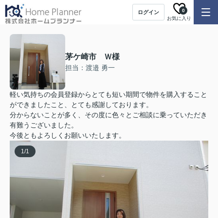
0
ログイン
お気に入り
茅ケ崎市 Ｗ様
担当：渡邉 勇一
軽い気持ちの会員登録からとても短い期間で物件を購入すること
ができましたこと、とても感謝しております。
分からないことが多く、その度に色々とご相談に乗っていただき
有難うございました。
今後ともよろしくお願いいたします。
1
/
1