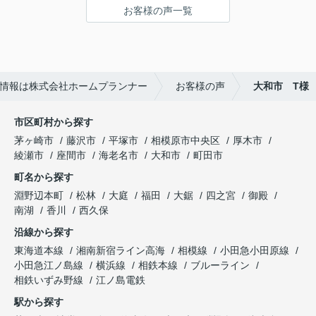
お客様の声一覧
数料が無料であるため選びました。
また、他の不動産屋では無理な勧誘や、購入して欲
しいがために素人でも調べればわかるような嘘をつ
いてきたので印象がよくありませんでした。
ホームプランナーさんでは購入者目線で相談に乗っ
情報は株式会社ホームプランナー
お客様の声
大和市 T様
てくれます。
市区町村から探す
茅ヶ崎市
藤沢市
平塚市
相模原市中央区
厚木市
綾瀬市
座間市
海老名市
大和市
町田市
町名から探す
淵野辺本町
松林
大庭
福田
大鋸
四之宮
御殿
南湖
香川
西久保
沿線から探す
東海道本線
湘南新宿ライン高海
相模線
小田急小田原線
小田急江ノ島線
横浜線
相鉄本線
ブルーライン
相鉄いずみ野線
江ノ島電鉄
駅から探す