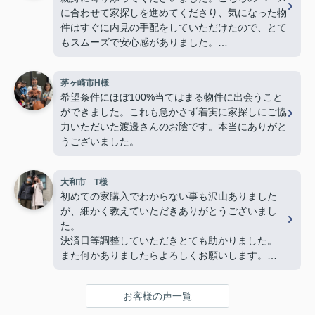
に合わせて家探しを進めてくださり、気になった物
件はすぐに内見の手配をしていただけたので、とて
もスムーズで安心感がありました。
若い私たちに対してもとても物腰柔らかく、終始丁
茅ヶ崎市H様
寧に接してくださり、「営業の方でこんなに優しく
希望条件にほぼ100%当てはまる物件に出会うこと
て親切な方がいるんだ」と驚くほど素敵な方でし
ができました。これも急かさず着実に家探しにご協
た。子どももすっかり懐いていて、人柄の良さが伝
力いただいた渡邉さんのお陰です。本当にありがと
わってきました。
うございました。
最後の方は勝手ながら、親戚のおじさんのような安
心感を感じるほど信頼していました。
大和市 T様
物件探しだけでなく、気持ちの面でも支えていただ
初めての家購入でわからない事も沢山ありました
き、本当に感謝しています。
が、細かく教えていただきありがとうございまし
心からおすすめしたい不動産屋さんです。
た。
今後も何かありましたらよろしくお願いいたしま
決済日等調整していただきとても助かりました。
す！(よろしくお願いします)
また何かありましたらよろしくお願いします。
複数の不動産屋とやり取りしましたが、担当の渡邉
さんの対応は丁寧かつ説明がわかりやすく、仲介手
お客様の声一覧
数料が無料であるため選びました。
また、他の不動産屋では無理な勧誘や、購入して欲