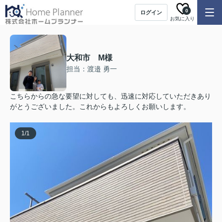
0
ログイン
お気に入り
大和市 M様
担当：渡邉 勇一
こちらからの急な要望に対しても、迅速に対応していただきあり
がとうございました。これからもよろしくお願いします。
1
/
1