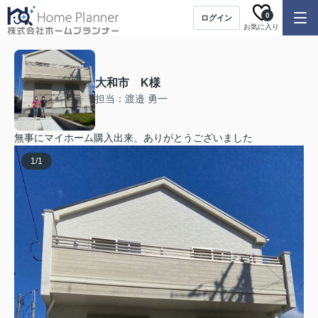
0
ログイン
お気に入り
大和市 K様
担当：渡邉 勇一
無事にマイホーム購入出来、ありがとうございました
1
/
1