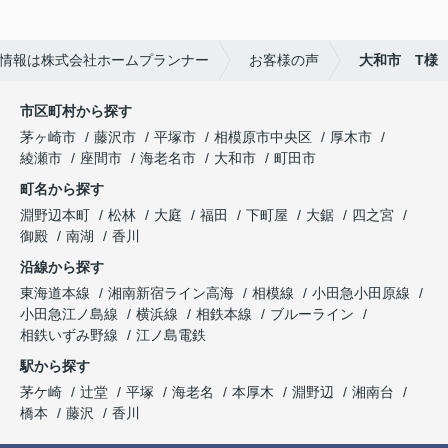
しいがために素人でも調べればわかるような嘘をつ
いてきたので印象がよくありませんでした。
ホームプランナーさんでは購入者目線で相談に乗っ
情報は株式会社ホームプランナー
お客様の声
大和市 T様
てくれます。
市区町村から探す
茅ヶ崎市
藤沢市
平塚市
相模原市中央区
厚木市
綾瀬市
座間市
海老名市
大和市
町田市
町名から探す
淵野辺本町
松林
大庭
福田
下町屋
大鋸
四之宮
御殿
南湖
香川
沿線から探す
東海道本線
湘南新宿ライン高海
相模線
小田急小田原線
小田急江ノ島線
横浜線
相鉄本線
ブルーライン
相鉄いずみ野線
江ノ島電鉄
駅から探す
茅ケ崎
辻堂
平塚
海老名
本厚木
淵野辺
湘南台
橋本
藤沢
香川