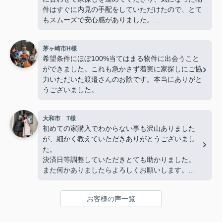
件はすぐに内見の手配をしていただけたので、とて
もスムーズで安心感がありました。
若い私たちに対してもとても物腰柔らかく、終始丁
茅ヶ崎市H様
寧に接してくださり、「営業の方でこんなに優しく
希望条件にほぼ100%当てはまる物件に出会うこと
て親切な方がいるんだ」と驚くほど素敵な方でし
ができました。これも急かさず着実に家探しにご協
た。子どももすっかり懐いていて、人柄の良さが伝
力いただいた渡邉さんのお陰です。本当にありがと
わってきました。
うございました。
最後の方は勝手ながら、親戚のおじさんのような安
心感を感じるほど信頼していました。
大和市 T様
物件探しだけでなく、気持ちの面でも支えていただ
初めての家購入でわからない事も沢山ありました
き、本当に感謝しています。
が、細かく教えていただきありがとうございまし
心からおすすめしたい不動産屋さんです。
た。
今後も何かありましたらよろしくお願いいたしま
決済日等調整していただきとても助かりました。
す！(よろしくお願いします)
また何かありましたらよろしくお願いします。
複数の不動産屋とやり取りしましたが、担当の渡邉
さんの対応は丁寧かつ説明がわかりやすく、仲介手
お客様の声一覧
数料が無料であるため選びました。
また、他の不動産屋では無理な勧誘や、購入して欲