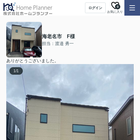
0
ログイン
お気に入り
海老名市 F様
担当：渡邉 勇一
ありがとうございました。
1
/
1