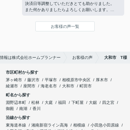
今後も何かありましたらよろしくお願いいたしま
決済日等調整していただきとても助かりました。
す！(よろしくお願いします)
また何かありましたらよろしくお願いします。
複数の不動産屋とやり取りしましたが、担当の渡邉
さんの対応は丁寧かつ説明がわかりやすく、仲介手
お客様の声一覧
数料が無料であるため選びました。
また、他の不動産屋では無理な勧誘や、購入して欲
しいがために素人でも調べればわかるような嘘をつ
いてきたので印象がよくありませんでした。
ホームプランナーさんでは購入者目線で相談に乗っ
情報は株式会社ホームプランナー
お客様の声
大和市 T様
てくれます。
市区町村から探す
茅ヶ崎市
藤沢市
平塚市
相模原市中央区
厚木市
綾瀬市
座間市
海老名市
大和市
町田市
町名から探す
淵野辺本町
松林
大庭
福田
下町屋
大鋸
四之宮
御殿
南湖
香川
沿線から探す
東海道本線
湘南新宿ライン高海
相模線
小田急小田原線