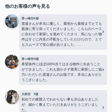
他のお客様の声を見る
茅ヶ崎市K様
渡邉さんが本当に優しく、最初から最後までとても
親身に寄り添ってくださいました。こちらのペース
に合わせて家探しを進めてくださり、気になった物
件はすぐに内見の手配をしていただけたので、とて
もスムーズで安心感がありました。
若い私たちに対してもとても物腰柔らかく、終始丁
茅ヶ崎市H様
寧に接してくださり、「営業の方でこんなに優しく
希望条件にほぼ100%当てはまる物件に出会うこと
て親切な方がいるんだ」と驚くほど素敵な方でし
ができました。これも急かさず着実に家探しにご協
た。子どももすっかり懐いていて、人柄の良さが伝
力いただいた渡邉さんのお陰です。本当にありがと
わってきました。
うございました。
最後の方は勝手ながら、親戚のおじさんのような安
心感を感じるほど信頼していました。
大和市 T様
物件探しだけでなく、気持ちの面でも支えていただ
初めての家購入でわからない事も沢山ありました
き、本当に感謝しています。
が、細かく教えていただきありがとうございまし
心からおすすめしたい不動産屋さんです。
た。