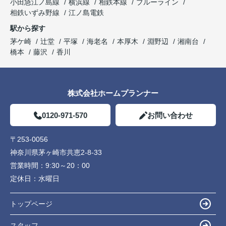
小田急江ノ島線
横浜線
相鉄本線
ブルーライン
相鉄いずみ野線
江ノ島電鉄
駅から探す
茅ケ崎
辻堂
平塚
海老名
本厚木
淵野辺
湘南台
橋本
藤沢
香川
株式会社ホームプランナー
0120-971-570
お問い合わせ
〒253-0056
神奈川県茅ヶ崎市共恵2-8-33
営業時間：
9:30～20：00
定休日：
水曜日
トップページ
スタッフ