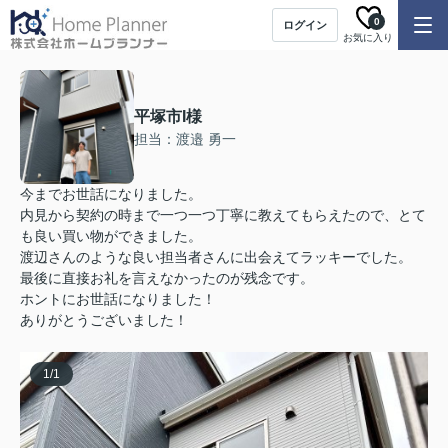
0
ログイン
お気に入り
平塚市I様
担当：渡邉 勇一
今までお世話になりました。
内見から契約の時まで一つ一つ丁寧に教えてもらえたので、とて
も良い買い物ができました。
渡辺さんのような良い担当者さんに出会えてラッキーでした。
最後に直接お礼を言えなかったのが残念です。
ホントにお世話になりました！
ありがとうございました！
1
/
1