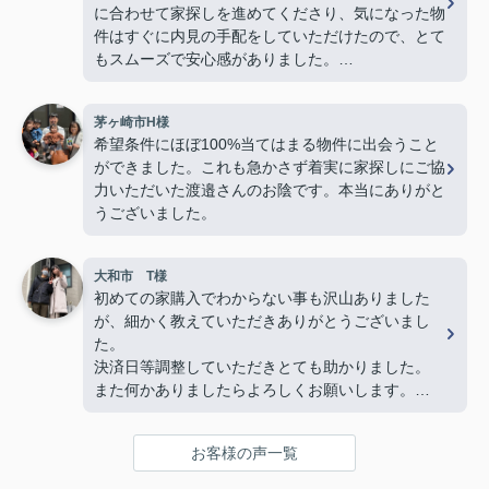
に合わせて家探しを進めてくださり、気になった物
件はすぐに内見の手配をしていただけたので、とて
もスムーズで安心感がありました。
若い私たちに対してもとても物腰柔らかく、終始丁
茅ヶ崎市H様
寧に接してくださり、「営業の方でこんなに優しく
希望条件にほぼ100%当てはまる物件に出会うこと
て親切な方がいるんだ」と驚くほど素敵な方でし
ができました。これも急かさず着実に家探しにご協
た。子どももすっかり懐いていて、人柄の良さが伝
力いただいた渡邉さんのお陰です。本当にありがと
わってきました。
うございました。
最後の方は勝手ながら、親戚のおじさんのような安
心感を感じるほど信頼していました。
大和市 T様
物件探しだけでなく、気持ちの面でも支えていただ
初めての家購入でわからない事も沢山ありました
き、本当に感謝しています。
が、細かく教えていただきありがとうございまし
心からおすすめしたい不動産屋さんです。
た。
今後も何かありましたらよろしくお願いいたしま
決済日等調整していただきとても助かりました。
す！(よろしくお願いします)
また何かありましたらよろしくお願いします。
複数の不動産屋とやり取りしましたが、担当の渡邉
さんの対応は丁寧かつ説明がわかりやすく、仲介手
お客様の声一覧
数料が無料であるため選びました。
また、他の不動産屋では無理な勧誘や、購入して欲