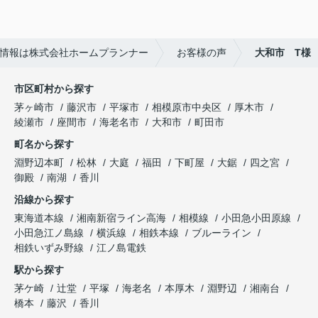
しいがために素人でも調べればわかるような嘘をつ
いてきたので印象がよくありませんでした。
ホームプランナーさんでは購入者目線で相談に乗っ
情報は株式会社ホームプランナー
お客様の声
大和市 T様
てくれます。
市区町村から探す
茅ヶ崎市
藤沢市
平塚市
相模原市中央区
厚木市
綾瀬市
座間市
海老名市
大和市
町田市
町名から探す
淵野辺本町
松林
大庭
福田
下町屋
大鋸
四之宮
御殿
南湖
香川
沿線から探す
東海道本線
湘南新宿ライン高海
相模線
小田急小田原線
小田急江ノ島線
横浜線
相鉄本線
ブルーライン
相鉄いずみ野線
江ノ島電鉄
駅から探す
茅ケ崎
辻堂
平塚
海老名
本厚木
淵野辺
湘南台
橋本
藤沢
香川