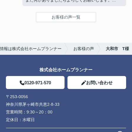
また何かありましたらよろしくお願いします。
複数の不動産屋とやり取りしましたが、担当の渡邉
さんの対応は丁寧かつ説明がわかりやすく、仲介手
お客様の声一覧
数料が無料であるため選びました。
また、他の不動産屋では無理な勧誘や、購入して欲
しいがために素人でも調べればわかるような嘘をつ
いてきたので印象がよくありませんでした。
ホームプランナーさんでは購入者目線で相談に乗っ
情報は株式会社ホームプランナー
お客様の声
大和市 T様
てくれます。
株式会社ホームプランナー
0120-971-570
お問い合わせ
〒253-0056
神奈川県茅ヶ崎市共恵2-8-33
営業時間：
9:30～20：00
定休日：
水曜日