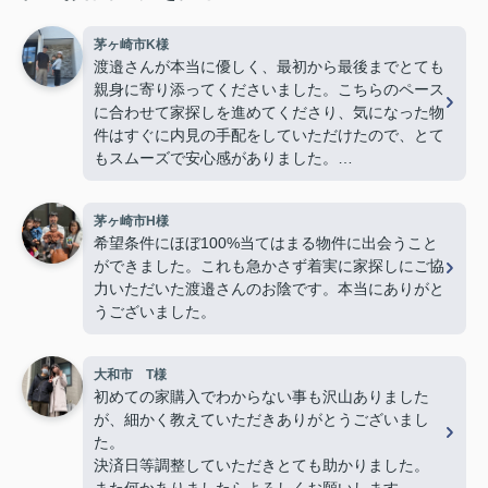
茅ヶ崎市K様
渡邉さんが本当に優しく、最初から最後までとても
親身に寄り添ってくださいました。こちらのペース
に合わせて家探しを進めてくださり、気になった物
件はすぐに内見の手配をしていただけたので、とて
もスムーズで安心感がありました。
若い私たちに対してもとても物腰柔らかく、終始丁
茅ヶ崎市H様
寧に接してくださり、「営業の方でこんなに優しく
希望条件にほぼ100%当てはまる物件に出会うこと
て親切な方がいるんだ」と驚くほど素敵な方でし
ができました。これも急かさず着実に家探しにご協
た。子どももすっかり懐いていて、人柄の良さが伝
力いただいた渡邉さんのお陰です。本当にありがと
わってきました。
うございました。
最後の方は勝手ながら、親戚のおじさんのような安
心感を感じるほど信頼していました。
大和市 T様
物件探しだけでなく、気持ちの面でも支えていただ
初めての家購入でわからない事も沢山ありました
き、本当に感謝しています。
が、細かく教えていただきありがとうございまし
心からおすすめしたい不動産屋さんです。
た。
今後も何かありましたらよろしくお願いいたしま
決済日等調整していただきとても助かりました。
す！(よろしくお願いします)