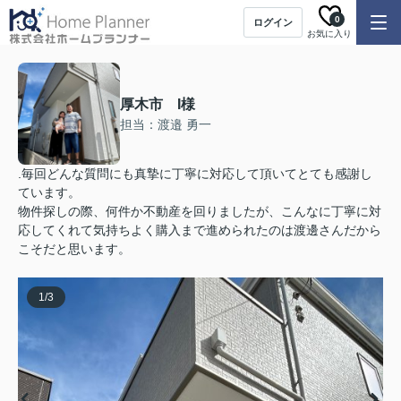
0
ログイン
お気に入り
厚木市 I様
担当：渡邉 勇一
.毎回どんな質問にも真摯に丁寧に対応して頂いてとても感謝し
ています。
物件探しの際、何件か不動産を回りましたが、こんなに丁寧に対
応してくれて気持ちよく購入まで進められたのは渡邊さんだから
こそだと思います。
1
/
3