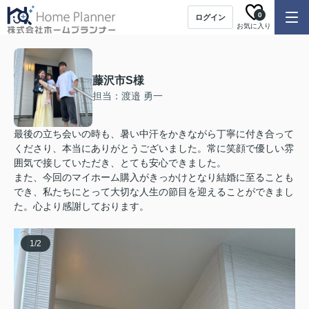
0
ログイン
お気に入り
藤沢市S様
担当：渡邉 勇一
最後の立ち会いの時も、暑い中汗をかきながら丁寧に付き合って
くださり、本当にありがとうございました。常に笑顔で優しい雰
囲気で接していただき、とても安心できました。
また、今回のマイホーム購入がきっかけとなり結婚に至ることも
でき、私たちにとって大切な人生の節目を迎えることができまし
た。心より感謝しております。
1
/
2