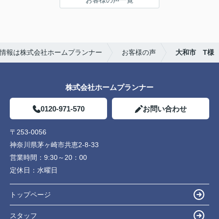
お客様の声一覧
数料が無料であるため選びました。
また、他の不動産屋では無理な勧誘や、購入して欲
しいがために素人でも調べればわかるような嘘をつ
いてきたので印象がよくありませんでした。
ホームプランナーさんでは購入者目線で相談に乗っ
情報は株式会社ホームプランナー
お客様の声
大和市 T様
てくれます。
株式会社ホームプランナー
0120-971-570
お問い合わせ
〒253-0056
神奈川県茅ヶ崎市共恵2-8-33
営業時間：
9:30～20：00
定休日：
水曜日
トップページ
スタッフ