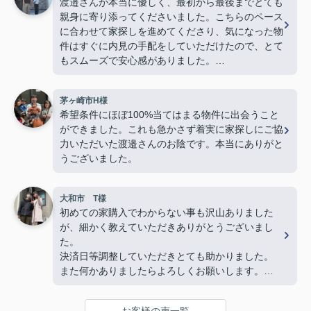
渡邉さんが本当に優しく、最初から最後までとても
親身に寄り添ってくださいました。こちらのペース
に合わせて家探しを進めてくださり、気になった物
件はすぐに内見の手配をしていただけたので、とて
もスムーズで安心感がありました。
若い私たちに対してもとても物腰柔らかく、終始丁
茅ヶ崎市H様
寧に接してくださり、「営業の方でこんなに優しく
希望条件にほぼ100%当てはまる物件に出会うこと
て親切な方がいるんだ」と驚くほど素敵な方でし
ができました。これも急かさず着実に家探しにご協
た。子どももすっかり懐いていて、人柄の良さが伝
力いただいた渡邉さんのお陰です。本当にありがと
わってきました。
うございました。
最後の方は勝手ながら、親戚のおじさんのような安
心感を感じるほど信頼していました。
大和市 T様
物件探しだけでなく、気持ちの面でも支えていただ
初めての家購入でわからない事も沢山ありました
き、本当に感謝しています。
が、細かく教えていただきありがとうございまし
心からおすすめしたい不動産屋さんです。
た。
今後も何かありましたらよろしくお願いいたしま
決済日等調整していただきとても助かりました。
す！(よろしくお願いします)
また何かありましたらよろしくお願いします。
複数の不動産屋とやり取りしましたが、担当の渡邉
さんの対応は丁寧かつ説明がわかりやすく、仲介手