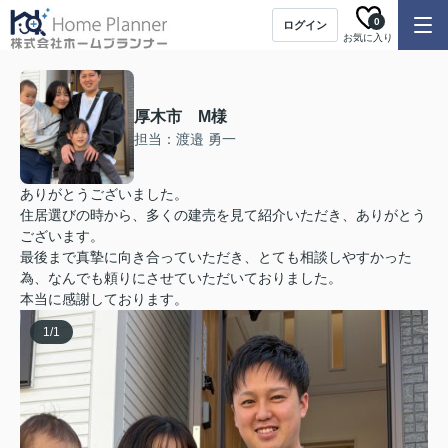
0
ログイン
お気に入り
厚木市 M様
担当：渡邉 勇一
ありがとうございました。
住居選びの時から、多くの建売を見て紹介いただき、ありがとう
ございます。
最後まで真摯に向き合っていただき、とても相談しやすかった
為、なんでも頼りにさせていただいておりました。
本当に感謝しております。
1
/
1