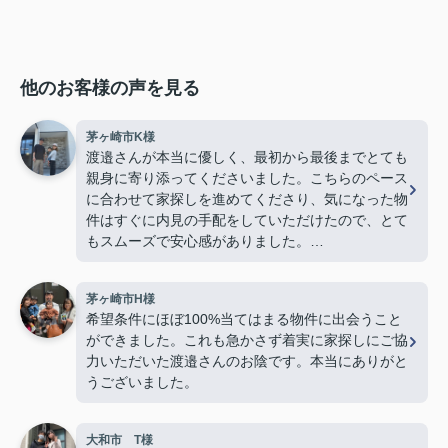
他のお客様の声を見る
茅ヶ崎市K様
渡邉さんが本当に優しく、最初から最後までとても
親身に寄り添ってくださいました。こちらのペース
に合わせて家探しを進めてくださり、気になった物
件はすぐに内見の手配をしていただけたので、とて
もスムーズで安心感がありました。
若い私たちに対してもとても物腰柔らかく、終始丁
茅ヶ崎市H様
寧に接してくださり、「営業の方でこんなに優しく
希望条件にほぼ100%当てはまる物件に出会うこと
て親切な方がいるんだ」と驚くほど素敵な方でし
ができました。これも急かさず着実に家探しにご協
た。子どももすっかり懐いていて、人柄の良さが伝
力いただいた渡邉さんのお陰です。本当にありがと
わってきました。
うございました。
最後の方は勝手ながら、親戚のおじさんのような安
心感を感じるほど信頼していました。
大和市 T様