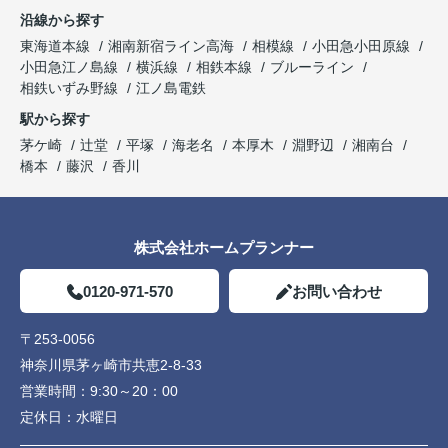
沿線から探す
東海道本線
湘南新宿ライン高海
相模線
小田急小田原線
小田急江ノ島線
横浜線
相鉄本線
ブルーライン
相鉄いずみ野線
江ノ島電鉄
駅から探す
茅ケ崎
辻堂
平塚
海老名
本厚木
淵野辺
湘南台
橋本
藤沢
香川
株式会社ホームプランナー
0120-971-570
お問い合わせ
〒253-0056
神奈川県茅ヶ崎市共恵2-8-33
営業時間：
9:30～20：00
定休日：
水曜日