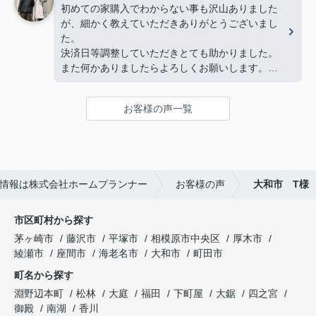
物件探しだけでなく、気持ちの面でも支えていただ
初めての家購入でわからない事も沢山ありました
き、本当に感謝しています。
が、細かく教えていただきありがとうございまし
心からおすすめしたい不動産屋さんです。
た。
今後も何かありましたらよろしくお願いいたしま
決済日等調整していただきとても助かりました。
す！(よろしくお願いします)
また何かありましたらよろしくお願いします。
複数の不動産屋とやり取りしましたが、担当の渡邉
さんの対応は丁寧かつ説明がわかりやすく、仲介手
お客様の声一覧
数料が無料であるため選びました。
また、他の不動産屋では無理な勧誘や、購入して欲
しいがために素人でも調べればわかるような嘘をつ
いてきたので印象がよくありませんでした。
ホームプランナーさんでは購入者目線で相談に乗っ
情報は株式会社ホームプランナー
お客様の声
大和市 T様
てくれます。
市区町村から探す
茅ヶ崎市
藤沢市
平塚市
相模原市中央区
厚木市
綾瀬市
座間市
海老名市
大和市
町田市
町名から探す
淵野辺本町
松林
大庭
福田
下町屋
大鋸
四之宮
御殿
南湖
香川