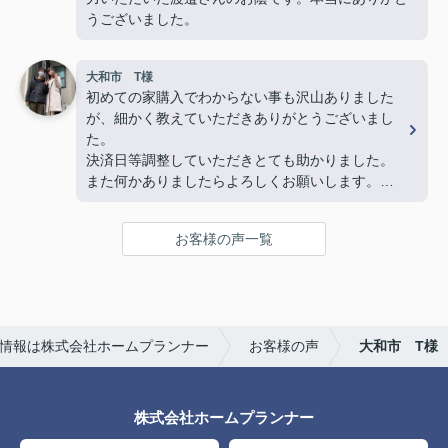
わってきました。
うございました。
最後の方は勝手ながら、親戚のおじさんのような安
心感を感じるほど信頼していました。
大和市 T様
物件探しだけでなく、気持ちの面でも支えていただ
初めての家購入でわからない事も沢山ありました
き、本当に感謝しています。
が、細かく教えていただきありがとうございまし
心からおすすめしたい不動産屋さんです。
た。
今後も何かありましたらよろしくお願いいたしま
決済日等調整していただきとても助かりました。
す！(よろしくお願いします)
また何かありましたらよろしくお願いします。
複数の不動産屋とやり取りしましたが、担当の渡邉
さんの対応は丁寧かつ説明がわかりやすく、仲介手
お客様の声一覧
数料が無料であるため選びました。
また、他の不動産屋では無理な勧誘や、購入して欲
しいがために素人でも調べればわかるような嘘をつ
いてきたので印象がよくありませんでした。
ホームプランナーさんでは購入者目線で相談に乗っ
情報は株式会社ホームプランナー
お客様の声
大和市 T様
てくれます。
株式会社ホームプランナー