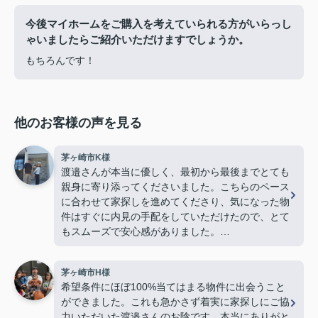
今後マイホームをご購入を考えていられる方がいらっし
ゃいましたらご紹介いただけますでしょうか。
もちろんです！
他のお客様の声を見る
茅ヶ崎市K様
渡邉さんが本当に優しく、最初から最後までとても
親身に寄り添ってくださいました。こちらのペース
に合わせて家探しを進めてくださり、気になった物
件はすぐに内見の手配をしていただけたので、とて
もスムーズで安心感がありました。
若い私たちに対してもとても物腰柔らかく、終始丁
茅ヶ崎市H様
寧に接してくださり、「営業の方でこんなに優しく
希望条件にほぼ100%当てはまる物件に出会うこと
て親切な方がいるんだ」と驚くほど素敵な方でし
ができました。これも急かさず着実に家探しにご協
た。子どももすっかり懐いていて、人柄の良さが伝
力いただいた渡邉さんのお陰です。本当にありがと