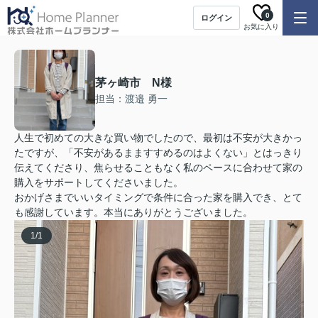
0
ログイン
お気に入り
茅ヶ崎市 N様
担当：渡邉 勇一
人生で初めての大きな買い物でしたので、最初は不安が大きかっ
たですが、「不安があるまますすめるのはよくない」とはっきり
伝えてくださり、焦らせることもなく私のペースに合わせて家の
購入をサポートしてくださいました。
おかげさまでいいタイミングで条件に合った家を購入でき、とて
も感謝しています。本当にありがとうございました。
1
/
1