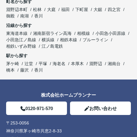
町名から探す
淵野辺本町
松林
大庭
福田
下町屋
大鋸
四之宮
御殿
南湖
香川
沿線から探す
東海道本線
湘南新宿ライン高海
相模線
小田急小田原線
小田急江ノ島線
横浜線
相鉄本線
ブルーライン
相鉄いずみ野線
江ノ島電鉄
駅から探す
茅ケ崎
辻堂
平塚
海老名
本厚木
淵野辺
湘南台
橋本
藤沢
香川
株式会社ホームプランナー
0120-971-570
お問い合わせ
〒253-0056
神奈川県茅ヶ崎市共恵2-8-33