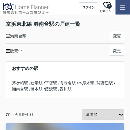
0
ログイン
お気に入り
京浜東北線 港南台駅の戸建一覧
港南台駅
変更
販売中
変更
おすすめの駅
茅ケ崎駅
/
辻堂駅
/
平塚駅
/
海老名駅
/
本厚木駅
/
淵野辺駅
/
湘南台駅
/
橋本駅
/
藤沢駅
/
香川駅
7
件（会員物件 3件）