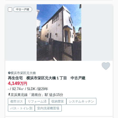
中古一戸建
横浜市栄区元大橋
再生住宅 横浜市栄区元大橋１丁目 中古戸建
4,149
万円
- / 92.74㎡ / 5LDK /築29年
京浜東北線「港南台」駅 徒歩15分
都市ガス
リフォーム済
収納豊富
システムキッチン
バス・トイレ別
室内洗濯機置場