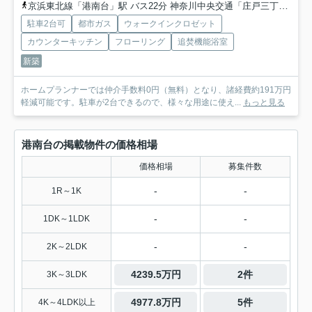
京浜東北線「港南台」駅 バス22分 神奈川中央交通「庄戸三丁目南」 停歩5分
駐車2台可
都市ガス
ウォークインクロゼット
カウンターキッチン
フローリング
追焚機能浴室
新築
ホームプランナーでは仲介手数料0円（無料）となり、諸経費約191万円
軽減可能です。駐車が2台できるので、様々な用途に使え...
もっと見る
港南台の掲載物件の価格相場
価格相場
募集件数
-
-
1R～1K
-
-
1DK～1LDK
-
-
2K～2LDK
4239.5万円
2件
3K～3LDK
4977.8万円
5件
4K～4LDK以上