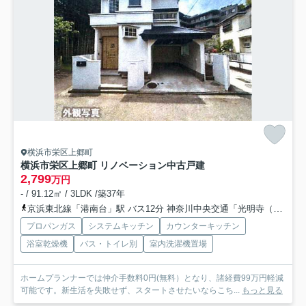
横浜市栄区上郷町
横浜市栄区上郷町 リノベーション中古戸建
2,799
万円
- / 91.12㎡ / 3LDK /築37年
京浜東北線「港南台」駅 バス12分 神奈川中央交通「光明寺（横浜市栄区）」 停歩3分
プロパンガス
システムキッチン
カウンターキッチン
浴室乾燥機
バス・トイレ別
室内洗濯機置場
ホームプランナーでは仲介手数料0円(無料）となり、諸経費99万円軽減
可能です。新生活を失敗せず、スタートさせたいならこち...
もっと見る