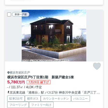
新築一戸建
横浜市栄区庄戸
横浜市栄区庄戸5丁目第1期 新築戸建全1棟
5,780
万円
7月29日 値下げ
- / 111.37㎡ / 4LDK /予定
京浜東北線「港南台」駅 バス17分 神奈川中央交通「庄戸三丁目南」 停歩3分
駐車2台可
都市ガス
カウンターキッチン
バルコニー
フローリング
ファミリー向け