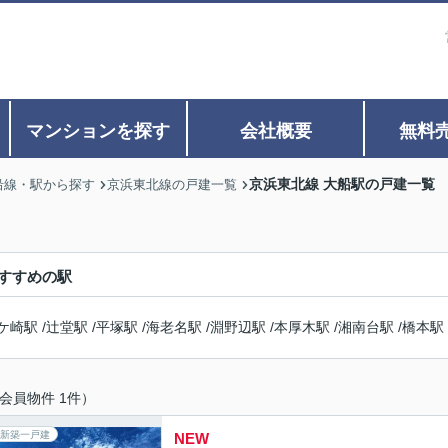
マンションを探す
会社概要
無料
京浜東北線 大船駅の戸建一覧
沿線・駅から探す
京浜東北線の戸建一覧
すすめの駅
ケ崎駅
/
辻堂駅
/
平塚駅
/
海老名駅
/
淵野辺駅
/
本厚木駅
/
湘南台駅
/
橋本駅
会員物件 1件）
新築一戸建
NEW