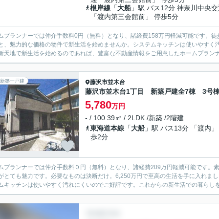
根岸線
「
大船
」駅 バス12分 神奈川中央交
「渡内第三会館前」 停歩5分
ムプランナーでは仲介手数料0円（無料）となり、諸経費158万円軽減可能です。徒歩
と、魅力的な価格の物件で新生活を始めませんか。システムキッチンは使いやすく
新天地で新生活を始めるのであれば、豊富な不動産情報をご用意したホームプランナー
新築一戸建
藤沢市
並木台
藤沢市並木台1丁目 新築戸建全7棟 3号
5,780
万円
- / 100.39㎡ / 2LDK /新築 /2階建
東海道本線
「
大船
」駅 バス13分 「渡内」
歩2分
ムプランナーでは仲介手数料０円（無料）となり、諸経費209万円軽減可能です。素
がとても魅力です。必要なものは決断だけ。6,250万円で至高の生活を手に入れまし
ムキッチンは使いやすく汚れにくいのでご好評です。これからの新生活での暮らしを一