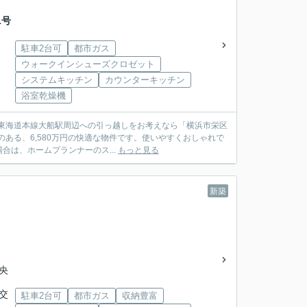
1号
駐車2台可
都市ガス
ウォークインシューズクロゼット
システムキッチン
カウンターキッチン
浴室乾燥機
。東海道本線大船駅周辺への引っ越しをお考えなら「横浜市栄区
のある、6,580万円の快適な物件です。使いやすくおしゃれで
は、ホームプランナーのス...
もっと見る
新築
中央
央交
駐車2台可
都市ガス
収納豊富