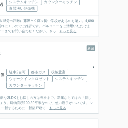
システムキッチン
カウンターキッチン
通
食器洗い乾燥機
15分の距離に藤沢市立藤ヶ岡中学校があるのも魅力。4,690
汚れにくいのでご好評です。バルコニーをご活用いただけま
までお問い合わせください。きっ...
もっと見る
新築
棟
駐車2台可
都市ガス
収納豊富
 停
ウォークインクロゼット
システムキッチン
カウンターキッチン
敵な2LDKをお探しの方は当社まで。新築ならではの「新し
ょう。建物面積100.39平米なので、使い勝手がいいです。シ
新するために、新築戸建て...
もっと見る