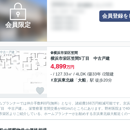
会員登録を
会員限定
中古一戸建
横浜市栄区
笠間
横浜市栄区笠間5丁目 中古戸建
4,899
万円
- / 127.33㎡ / 4LDK /築33年 /2階建
京浜東北線
「
大船
」駅 徒歩20分
ムプランナーでは仲介手数料0円(無料）となり、諸経費168万円軽減可能です。京
丁目 中古戸建」。栄警察署 笠間交番が481mのところにあります。野村医院まで4
市栄区よりご紹介している、ホームプランナーがお勧めする京浜東北線大船近くの一戸