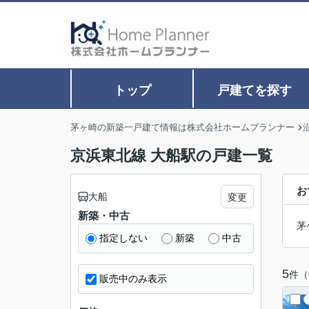
トップ
戸建てを探す
茅ヶ崎の新築一戸建て情報は株式会社ホームプランナー
京浜東北線 大船駅の戸建一覧
お
大船
変更
新築・中古
茅
指定しない
新築
中古
5
件（
販売中のみ表示