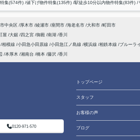
集(574件)
値下げ物件特集(135件)
駅徒歩10分以内物件特集(83件)
市中央区
厚木市
綾瀬市
座間市
海老名市
大和市
町田市
町屋
大鋸
四之宮
御殿
南湖
香川
海
相模線
小田急小田原線
小田急江ノ島線
横浜線
相鉄本線
ブルーラ
辺
本厚木
湘南台
橋本
藤沢
香川
トップページ
スタッフ
お客様の声
0120-971-570
ブログ