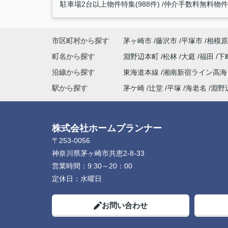
駐車場2台以上物件特集(988件)
仲介手数料無料物件特
市区町村から探す
茅ヶ崎市
藤沢市
平塚市
相模原
町名から探す
淵野辺本町
松林
大庭
福田
下
沿線から探す
東海道本線
湘南新宿ライン高
駅から探す
茅ケ崎
辻堂
平塚
海老名
淵野
株式会社ホームプランナー
〒253-0056
神奈川県茅ヶ崎市共恵2-8-33
営業時間：
9:30～20：00
定休日：
水曜日
お問い合わせ