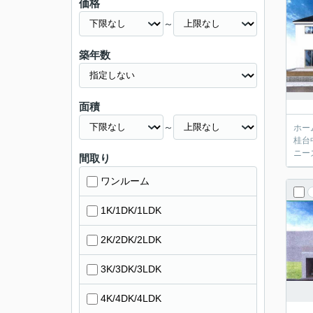
価格
～
築年数
面積
～
ホー
桂台
ニー
間取り
ワンルーム
1K/1DK/1LDK
2K/2DK/2LDK
3K/3DK/3LDK
4K/4DK/4LDK