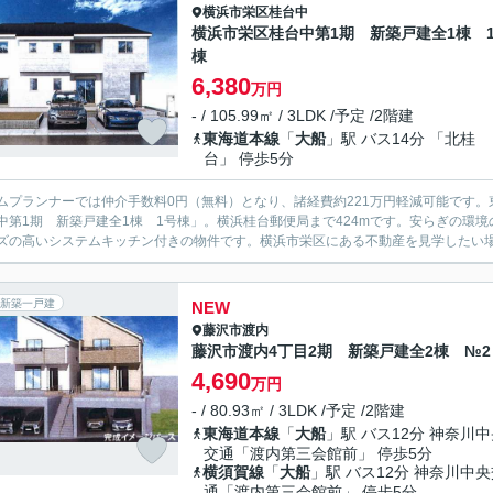
横浜市栄区
桂台中
横浜市栄区桂台中第1期 新築戸建全1棟 
棟
6,380
万円
- / 105.99㎡ / 3LDK /予定 /2階建
東海道本線
「
大船
」駅 バス14分 「北桂
台」 停歩5分
ムプランナーでは仲介手数料0円（無料）となり、諸経費約221万円軽減可能です
中第1期 新築戸建全1棟 1号棟」。横浜桂台郵便局まで424mです。安らぎの環境
ズの高いシステムキッチン付きの物件です。横浜市栄区にある不動産を見学したい場合
新築一戸建
NEW
藤沢市
渡内
藤沢市渡内4丁目2期 新築戸建全2棟 №2
4,690
万円
- / 80.93㎡ / 3LDK /予定 /2階建
東海道本線
「
大船
」駅 バス12分 神奈川
交通「渡内第三会館前」 停歩5分
横須賀線
「
大船
」駅 バス12分 神奈川中
通「渡内第三会館前」 停歩5分