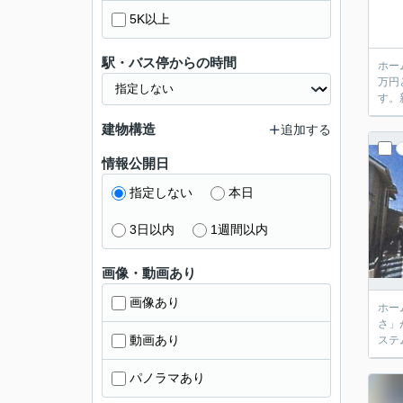
5K以上
駅・バス停からの時間
ホー
万円
す。
建物構造
追加する
情報公開日
指定しない
本日
3日以内
1週間以内
画像・動画あり
画像あり
ホー
さ」
動画あり
ステ
パノラマあり