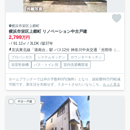
横浜市栄区上郷町
横浜市栄区上郷町 リノベーション中古戸建
2,799
万円
- / 91.12㎡ / 3LDK /築37年
京浜東北線「港南台」駅 バス12分 神奈川中央交通「光明寺（横浜市栄区）」 停歩3分
プロパンガス
システムキッチン
カウンターキッチン
浴室乾燥機
バス・トイレ別
室内洗濯機置場
ホームプランナーでは仲介手数料0円(無料）となり、諸経費99万円軽減
可能です。新生活を失敗せず、スタートさせたいならこち...
もっと見る
中古一戸建