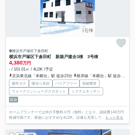
横浜市戸塚区下倉田町
横浜市戸塚区下倉田町 新築戸建全3棟 3号棟
4,380
万円
- / 101.01㎡ / 4LDK /予定
京浜東北線「本郷台」駅 徒歩23分
根岸線「本郷台」駅 徒歩23分
都市ガス
陽当り良好
バリアフリー
収納豊富
ウォークインシューズクロゼット
システムキッチン
新築
ホームプランナーでは仲介手数料０円（無料）となり、諸経費148万円
軽減可能です。家族におすすめな4LDK。設備も充実して...
もっと見る