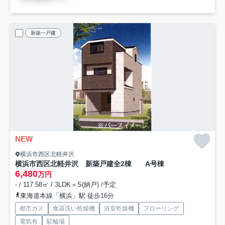
新築一戸建
NEW
横浜市西区北軽井沢
横浜市西区北軽井沢 新築戸建全2棟
A号棟
6,480
万円
- / 117.58㎡ / 3LDK＋S(納戸) /予定
東海道本線「横浜」駅 徒歩16分
都市ガス
食器洗い乾燥機
浴室乾燥機
フローリング
電気有
駐輪場