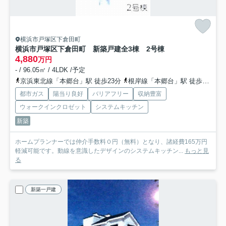
横浜市戸塚区下倉田町
横浜市戸塚区下倉田町 新築戸建全3棟 2号棟
4,880
万円
- / 96.05㎡ / 4LDK /予定
京浜東北線「本郷台」駅 徒歩23分
根岸線「本郷台」駅 徒歩23分
都市ガス
陽当り良好
バリアフリー
収納豊富
ウォークインクロゼット
システムキッチン
新築
ホームプランナーでは仲介手数料０円（無料）となり、諸経費165万円
軽減可能です。動線を意識したデザインのシステムキッチン...
もっと見
る
新築一戸建