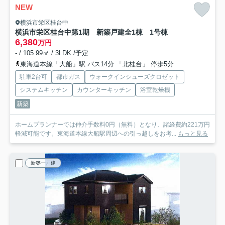
NEW
横浜市栄区桂台中
横浜市栄区桂台中第1期 新築戸建全1棟 1号棟
6,380
万円
- / 105.99㎡ / 3LDK /予定
東海道本線「大船」駅 バス14分 「北桂台」 停歩5分
駐車2台可
都市ガス
ウォークインシューズクロゼット
システムキッチン
カウンターキッチン
浴室乾燥機
新築
ホームプランナーでは仲介手数料0円（無料）となり、諸経費約221万円
軽減可能です。東海道本線大船駅周辺への引っ越しをお考...
もっと見る
新築一戸建