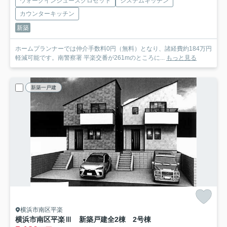
ウォークインシューズクロゼット
システムキッチン
カウンターキッチン
新築
ホームプランナーでは仲介手数料0円（無料）となり、諸経費約184万円
軽減可能です。南警察署 平楽交番が261mのところに...
もっと見る
新築一戸建
横浜市南区平楽
横浜市南区平楽Ⅲ 新築戸建全2棟 2号棟