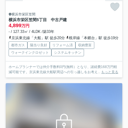
横浜市栄区笠間
横浜市栄区笠間5丁目 中古戸建
4,899
万円
- / 127.33㎡ / 4LDK /築33年
京浜東北線「大船」駅 徒歩20分
根岸線「本郷台」駅 徒歩19分
都市ガス
陽当り良好
リフォーム済
収納豊富
ウォークインクロゼット
システムキッチン
ホームプランナーでは仲介手数料0円(無料）となり、諸経費168万円軽
減可能です。京浜東北線大船駅周辺への引っ越しをお考え...
もっと見る