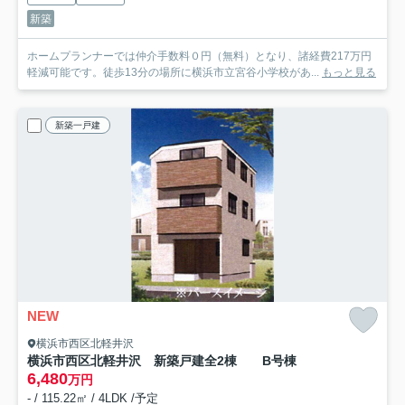
新築
ホームプランナーでは仲介手数料０円（無料）となり、諸経費217万円
軽減可能です。徒歩13分の場所に横浜市立宮谷小学校があ...
もっと見る
新築一戸建
NEW
横浜市西区北軽井沢
横浜市西区北軽井沢 新築戸建全2棟
B号棟
6,480
万円
- / 115.22㎡ / 4LDK /予定