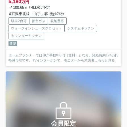
5,180
万円
- / 100.65㎡ / 4LDK /予定
京浜東北線「山手」駅 徒歩24分
駐車2台可
都市ガス
収納豊富
ウォークインシューズクロゼット
システムキッチン
カウンターキッチン
新築
ホームプランナーでは仲介手数料0円（無料）となり、諸経費約174万円
軽減可能です。TVインターホンで、モニターから来訪者...
もっと見る
会員限定