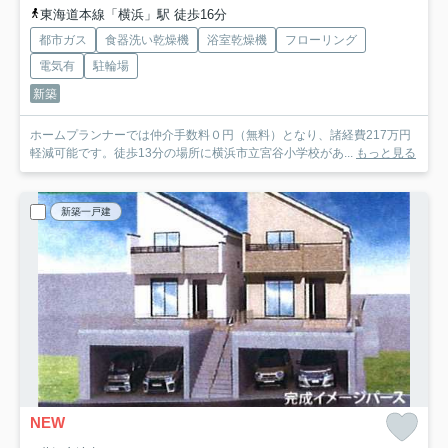
東海道本線「横浜」駅 徒歩16分
都市ガス
食器洗い乾燥機
浴室乾燥機
フローリング
電気有
駐輪場
新築
ホームプランナーでは仲介手数料０円（無料）となり、諸経費217万円
軽減可能です。徒歩13分の場所に横浜市立宮谷小学校があ...
もっと見る
新築一戸建
NEW