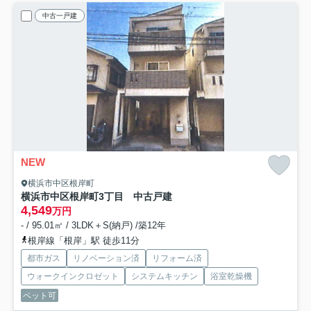
中古一戸建
NEW
横浜市中区根岸町
横浜市中区根岸町3丁目 中古戸建
4,549
万円
- / 95.01㎡ / 3LDK＋S(納戸) /築12年
根岸線「根岸」駅 徒歩11分
都市ガス
リノベーション済
リフォーム済
ウォークインクロゼット
システムキッチン
浴室乾燥機
ペット可