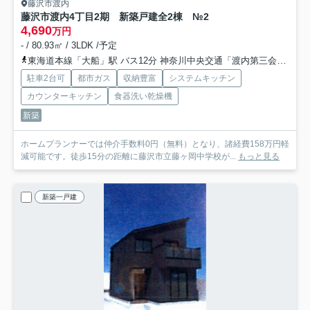
藤沢市渡内
藤沢市渡内4丁目2期 新築戸建全2棟 №2
4,690
万円
- / 80.93㎡ / 3LDK /予定
東海道本線「大船」駅 バス12分 神奈川中央交通「渡内第三会館前」 停歩5分
駐車2台可
都市ガス
収納豊富
システムキッチン
カウンターキッチン
食器洗い乾燥機
新築
ホームプランナーでは仲介手数料0円（無料）となり、諸経費158万円軽
減可能です。徒歩15分の距離に藤沢市立藤ヶ岡中学校が...
もっと見る
新築一戸建