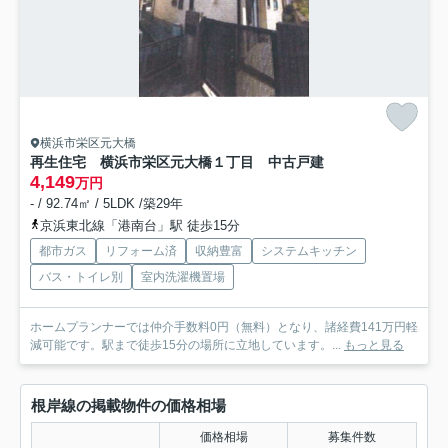
横浜市栄区元大橋
再生住宅 横浜市栄区元大橋１丁目 中古戸建
4,149
万円
- / 92.74㎡ / 5LDK /築29年
京浜東北線「港南台」駅 徒歩15分
都市ガス
リフォーム済
収納豊富
システムキッチン
バス・トイレ別
室内洗濯機置場
ホームプランナーでは仲介手数料0円（無料）となり、諸経費141万円軽
減可能です。駅まで徒歩15分の場所に立地しています。...
もっと見る
根岸線の掲載物件の価格相場
価格相場
募集件数