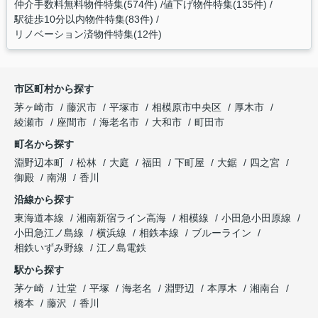
仲介手数料無料物件特集(574件)
値下げ物件特集(135件)
駅徒歩10分以内物件特集(83件)
リノベーション済物件特集(12件)
市区町村から探す
茅ヶ崎市
藤沢市
平塚市
相模原市中央区
厚木市
綾瀬市
座間市
海老名市
大和市
町田市
町名から探す
淵野辺本町
松林
大庭
福田
下町屋
大鋸
四之宮
御殿
南湖
香川
沿線から探す
東海道本線
湘南新宿ライン高海
相模線
小田急小田原線
小田急江ノ島線
横浜線
相鉄本線
ブルーライン
相鉄いずみ野線
江ノ島電鉄
駅から探す
茅ケ崎
辻堂
平塚
海老名
淵野辺
本厚木
湘南台
橋本
藤沢
香川