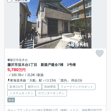
新築一戸建
藤沢市並木台
藤沢市並木台1丁目 新築戸建全7棟 3号棟
5,780
万円
- / 100.39㎡ / 2LDK /新築
東海道本線「大船」駅 バス13分 「渡内」 停歩2分
駐車2台可
都市ガス
収納豊富
ウォークインクロゼット
システムキッチン
カウンターキッチン
新築
ホームプランナーでは仲介手数料０円（無料）となり、諸経費209万円