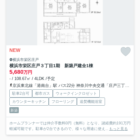
NEW
横浜市栄区庄戸
横浜市栄区庄戸３丁目1期 新築戸建全1棟
5,680
万円
- / 108.67㎡ / 4LDK /予定
京浜東北線「港南台」駅 バス22分 神奈川中央交通「庄戸三丁目南」 停歩5分
駐車2台可
都市ガス
ウォークインクロゼット
カウンターキッチン
フローリング
追焚機能浴室
新築
ホームプランナーでは仲介手数料0円（無料）となり、諸経費約191万円
軽減可能です。駐車が2台できるので、様々な用途に使え...
もっと見る