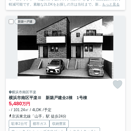
軽減可能です。素敵な2LDKをお探しの方は当社まで。新...
もっと見る
新築一戸建
横浜市南区平楽
横浜市南区平楽Ⅲ 新築戸建全2棟 1号棟
5,480
万円
- / 101.24㎡ / 4LDK /予定
京浜東北線「山手」駅 徒歩24分
駐車2台可
都市ガス
収納豊富