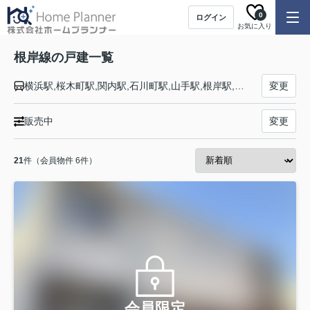
0
ログイン
お気に入り
根岸線の戸建一覧
横浜駅,桜木町駅,関内駅,石川町駅,山手駅,根岸駅,磯子駅,新杉田駅,洋光台駅,港南台駅,本郷台駅,大船駅
変更
販売中
変更
21
件（会員物件 6件）
会員限定