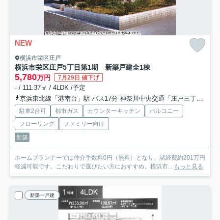
NEW
横浜市栄区庄戸
横浜市栄区庄戸5丁目第1期 新築戸建全1棟
5,780
万円
7月29日 値下げ
- / 111.37㎡ / 4LDK /予定
京浜東北線「港南台」駅 バス17分 神奈川中央交通「庄戸三丁目南」 停歩3分
駐車2台可
都市ガス
カウンターキッチン
バルコニー
フローリング
ファミリー向け
新築
ホームプランナーでは仲介手数料0円（無料）となり、諸経費約201万円
軽減可能です。こだわりで選びたい方におすすめ。横浜市...
もっと見る
新築一戸建