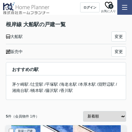
0
ログイン
お気に入り
根岸線 大船駅の戸建一覧
大船駅
変更
販売中
変更
おすすめの駅
茅ケ崎駅
/
辻堂駅
/
平塚駅
/
海老名駅
/
本厚木駅
/
淵野辺駅
/
湘南台駅
/
橋本駅
/
藤沢駅
/
香川駅
5
件（会員物件 1件）
新築一戸建