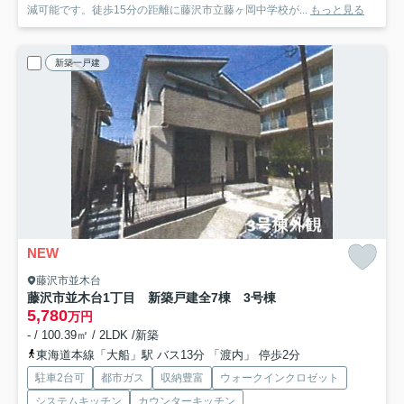
減可能です。徒歩15分の距離に藤沢市立藤ヶ岡中学校が...
もっと見る
新築一戸建
NEW
藤沢市並木台
藤沢市並木台1丁目 新築戸建全7棟 3号棟
5,780
万円
- / 100.39㎡ / 2LDK /新築
東海道本線「大船」駅 バス13分 「渡内」 停歩2分
駐車2台可
都市ガス
収納豊富
ウォークインクロゼット
システムキッチン
カウンターキッチン