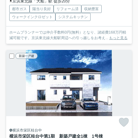
京浜東北線「大船」駅 徒歩20分
都市ガス
陽当り良好
リフォーム済
収納豊富
ウォークインクロゼット
システムキッチン
ホームプランナーでは仲介手数料0円(無料）となり、諸経費168万円軽
減可能です。京浜東北線大船駅周辺への引っ越しをお考え...
もっと見る
新築一戸建
横浜市栄区桂台中
横浜市栄区桂台中第1期 新築戸建全1棟 1号棟