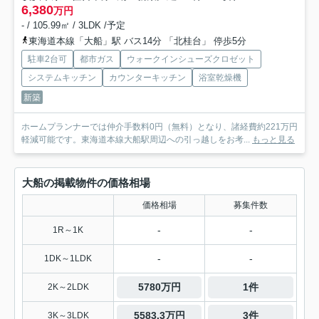
6,380
万円
- / 105.99㎡ / 3LDK /予定
東海道本線「大船」駅 バス14分 「北桂台」 停歩5分
駐車2台可
都市ガス
ウォークインシューズクロゼット
システムキッチン
カウンターキッチン
浴室乾燥機
新築
ホームプランナーでは仲介手数料0円（無料）となり、諸経費約221万円
軽減可能です。東海道本線大船駅周辺への引っ越しをお考...
もっと見る
大船の掲載物件の価格相場
価格相場
募集件数
-
-
1R～1K
-
-
1DK～1LDK
5780万円
1件
2K～2LDK
5583.3万円
3件
3K～3LDK