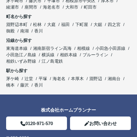
茅ヶ崎市
藤沢市
平塚市
相模原市中央区
厚木市
綾瀬市
座間市
海老名市
大和市
町田市
町名から探す
淵野辺本町
松林
大庭
福田
下町屋
大鋸
四之宮
御殿
南湖
香川
沿線から探す
東海道本線
湘南新宿ライン高海
相模線
小田急小田原線
小田急江ノ島線
横浜線
相鉄本線
ブルーライン
相鉄いずみ野線
江ノ島電鉄
駅から探す
茅ケ崎
辻堂
平塚
海老名
本厚木
淵野辺
湘南台
橋本
藤沢
香川
株式会社ホームプランナー
0120-971-570
お問い合わせ