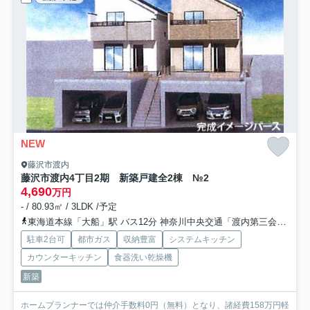
NEW
藤沢市渡内
藤沢市渡内4丁目2期 新築戸建全2棟 №2
4,690
万円
- / 80.93㎡ / 3LDK /予定
東海道本線「大船」駅 バス12分 神奈川中央交通「渡内第三会館前」 停歩5分
駐車2台可
都市ガス
収納豊富
システムキッチン
カウンターキッチン
食器洗い乾燥機
新築
ホームプランナーでは仲介手数料0円（無料）となり、諸経費158万円軽