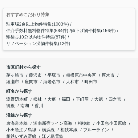
おすすめこだわり特集
駐車場2台以上物件特集(1003件)
仲介手数料無料物件特集(584件)
値下げ物件特集(156件)
駅徒歩10分以内物件特集(87件)
リノベーション済物件特集(12件)
市区町村から探す
茅ヶ崎市
藤沢市
平塚市
相模原市中央区
厚木市
綾瀬市
座間市
海老名市
大和市
町田市
町名から探す
淵野辺本町
松林
大庭
福田
下町屋
大鋸
四之宮
御殿
南湖
香川
沿線から探す
東海道本線
湘南新宿ライン高海
相模線
小田急小田原線
小田急江ノ島線
横浜線
相鉄本線
ブルーライン
相鉄いずみ野線
江ノ島電鉄