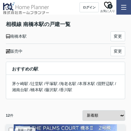
0
ログイン
お気に入り
相模線 南橋本駅の戸建一覧
南橋本駅
変更
販売中
変更
おすすめの駅
茅ケ崎駅
/
辻堂駅
/
平塚駅
/
海老名駅
/
本厚木駅
/
淵野辺駅
/
湘南台駅
/
橋本駅
/
藤沢駅
/
香川駅
12
件
新築一戸建