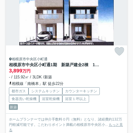
相模原市中央区小町通
相模原市中央区小町通1期 新築戸建全2棟 1号棟
3,899
万円
- / 115.92㎡ / 3LDK /新築
相模線「南橋本」駅 徒歩22分
都市ガス
システムキッチン
カウンターキッチン
食器洗い乾燥機
浴室乾燥機
浴室１坪以上
新築
ホームプランナーでは仲介手数料０円（無料）となり、諸経費約132万
円軽減可能です。こだわりポイント満載の相模原市中央区小...
もっと見
る