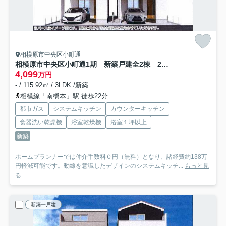
相模原市中央区小町通
相模原市中央区小町通1期 新築戸建全2棟 2号棟
4,099
万円
- / 115.92㎡ / 3LDK /新築
相模線「南橋本」駅 徒歩22分
都市ガス
システムキッチン
カウンターキッチン
食器洗い乾燥機
浴室乾燥機
浴室１坪以上
新築
ホームプランナーでは仲介手数料０円（無料）となり、諸経費約138万
円軽減可能です。動線を意識したデザインのシステムキッチ...
もっと見
る
新築一戸建