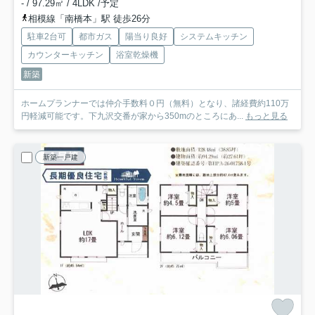
- / 97.29㎡ / 4LDK /予定
相模線「南橋本」駅 徒歩26分
駐車2台可
都市ガス
陽当り良好
システムキッチン
カウンターキッチン
浴室乾燥機
新築
ホームプランナーでは仲介手数料０円（無料）となり、諸経費約110万
円軽減可能です。下九沢交番が家から350mのところにあ...
もっと見る
新築一戸建