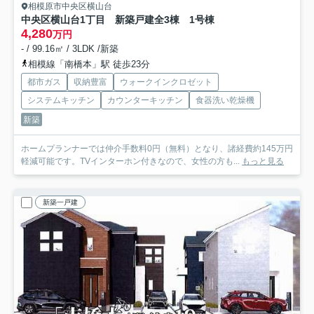
相模原市中央区横山台
中央区横山台1丁目 新築戸建全3棟 1号棟
4,280
万円
- / 99.16㎡ / 3LDK /新築
相模線「南橋本」駅 徒歩23分
都市ガス
収納豊富
ウォークインクロゼット
システムキッチン
カウンターキッチン
食器洗い乾燥機
新築
ホームプランナーでは仲介手数料0円（無料）となり、諸経費約145万円
軽減可能です。TVインターホン付きなので、女性の方も...
もっと見る
新築一戸建