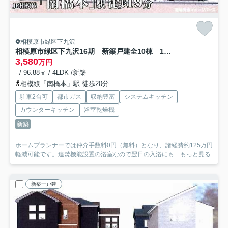
相模原市緑区下九沢
相模原市緑区下九沢16期 新築戸建全10棟 1号棟
3,580
万円
- / 96.88㎡ / 4LDK /新築
相模線「南橋本」駅 徒歩20分
駐車2台可
都市ガス
収納豊富
システムキッチン
カウンターキッチン
浴室乾燥機
新築
ホームプランナーでは仲介手数料0円（無料）となり、諸経費約125万円
軽減可能です。追焚機能設置の浴室なので翌日の入浴にも...
もっと見る
新築一戸建