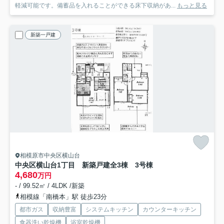
軽減可能です。備蓄品を入れることができる床下収納があ...
もっと見る
新築一戸建
相模原市中央区横山台
中央区横山台1丁目 新築戸建全3棟 3号棟
4,680
万円
- / 99.52㎡ / 4LDK /新築
相模線「南橋本」駅 徒歩23分
都市ガス
収納豊富
システムキッチン
カウンターキッチン
食器洗い乾燥機
浴室乾燥機