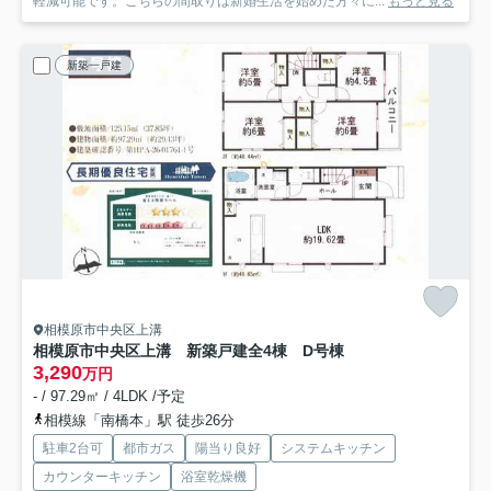
軽減可能です。こちらの間取りは新婚生活を始めた方々に...
もっと見る
新築一戸建
相模原市中央区上溝
相模原市中央区上溝 新築戸建全4棟 D号棟
3,290
万円
- / 97.29㎡ / 4LDK /予定
相模線「南橋本」駅 徒歩26分
駐車2台可
都市ガス
陽当り良好
システムキッチン
カウンターキッチン
浴室乾燥機