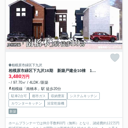
相模原市緑区下九沢
相模原市緑区下九沢16期 新築戸建全10棟 10号棟
3,480
万円
- / 97.70㎡ / 4LDK /新築
相模線「南橋本」駅 徒歩20分
駐車2台可
都市ガス
収納豊富
システムキッチン
カウンターキッチン
浴室乾燥機
新築
ホームプランナーでは仲介手数料0円（無料）となり、諸経費約122万円