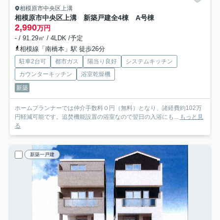
相模原市中央区上溝
相模原市中央区上溝 新築戸建全4棟 A号棟
2,990
万円
- / 91.29㎡ / 4LDK /予定
相模線「南橋本」駅 徒歩26分
駐車2台可
都市ガス
陽当り良好
システムキッチン
カウンターキッチン
浴室乾燥機
新築
ホームプランナーでは仲介手数料０円（無料）となり、諸経費約102万
円軽減可能です。追焚機能設置の浴室なので翌日の入浴にも...
もっと見
る
新築一戸建