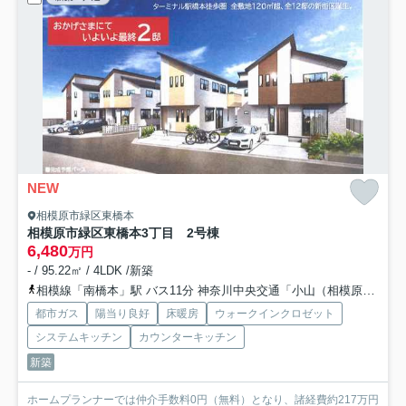
NEW
相模原市緑区東橋本
相模原市緑区東橋本3丁目 2号棟
6,480
万円
- / 95.22㎡ / 4LDK /新築
相模線「南橋本」駅 バス11分 神奈川中央交通「小山（相模原市）」 停歩11分
都市ガス
陽当り良好
床暖房
ウォークインクロゼット
システムキッチン
カウンターキッチン
新築
ホームプランナーでは仲介手数料0円（無料）となり、諸経費約217万円