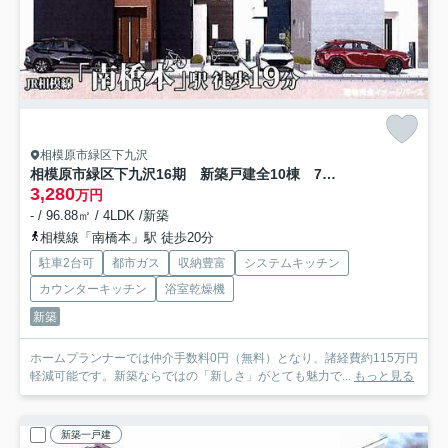
相模原市緑区下九沢
相模原市緑区下九沢16期 新築戸建全10棟 7号棟
3,280
万円
- / 96.88㎡ / 4LDK /新築
相模線「南橋本」駅 徒歩20分
駐車2台可
都市ガス
収納豊富
システムキッチン
カウンターキッチン
浴室乾燥機
新築
ホームプランナーでは仲介手数料0円（無料）となり、諸経費約115万円
軽減可能です。新築ならではの「新しさ」がとても魅力で...
もっと見る
新築一戸建