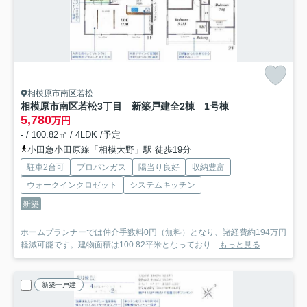
相模原市南区若松
相模原市南区若松3丁目 新築戸建全2棟 1号棟
5,780
万円
- / 100.82㎡ / 4LDK /予定
小田急小田原線「相模大野」駅 徒歩19分
駐車2台可
プロパンガス
陽当り良好
収納豊富
ウォークインクロゼット
システムキッチン
新築
ホームプランナーでは仲介手数料0円（無料）となり、諸経費約194万円
軽減可能です。建物面積は100.82平米となっており...
もっと見る
新築一戸建