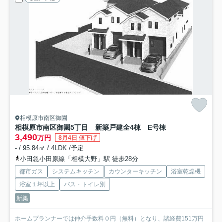
相模原市南区御園
相模原市南区御園5丁目 新築戸建全4棟 E号棟
3,490
万円
8月4日 値下げ
- / 95.84㎡ / 4LDK /予定
小田急小田原線「相模大野」駅 徒歩28分
都市ガス
システムキッチン
カウンターキッチン
浴室乾燥機
浴室１坪以上
バス・トイレ別
新築
ホームプランナーでは仲介手数料０円（無料）となり、諸経費151万円