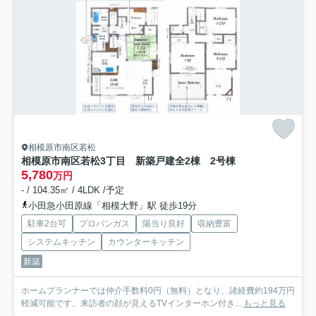
相模原市南区若松
相模原市南区若松3丁目 新築戸建全2棟 2号棟
5,780
万円
- / 104.35㎡ / 4LDK /予定
小田急小田原線「相模大野」駅 徒歩19分
駐車2台可
プロパンガス
陽当り良好
収納豊富
システムキッチン
カウンターキッチン
新築
ホームプランナーでは仲介手数料0円（無料）となり、諸経費約194万円
軽減可能です。来訪者の顔が見えるTVインターホン付き...
もっと見る