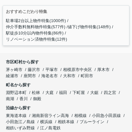
おすすめこだわり特集
駐車場2台以上物件特集(1000件)
仲介手数料無料物件特集(577件)
値下げ物件特集(148件)
駅徒歩10分以内物件特集(86件)
リノベーション済物件特集(12件)
市区町村から探す
茅ヶ崎市
藤沢市
平塚市
相模原市中央区
厚木市
綾瀬市
座間市
海老名市
大和市
町田市
町名から探す
淵野辺本町
松林
大庭
福田
下町屋
大鋸
四之宮
南湖
香川
御殿
沿線から探す
東海道本線
湘南新宿ライン高海
相模線
小田急小田原線
小田急江ノ島線
横浜線
相鉄本線
ブルーライン
相鉄いずみ野線
江ノ島電鉄