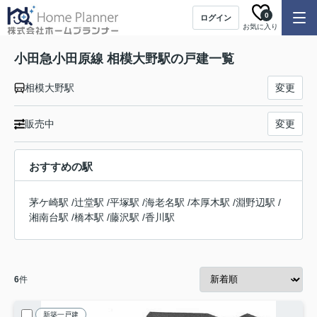
0
ログイン
お気に入り
小田急小田原線 相模大野駅の戸建一覧
相模大野駅
変更
販売中
変更
おすすめの駅
茅ケ崎駅
/
辻堂駅
/
平塚駅
/
海老名駅
/
本厚木駅
/
淵野辺駅
/
湘南台駅
/
橋本駅
/
藤沢駅
/
香川駅
6
件
新築一戸建