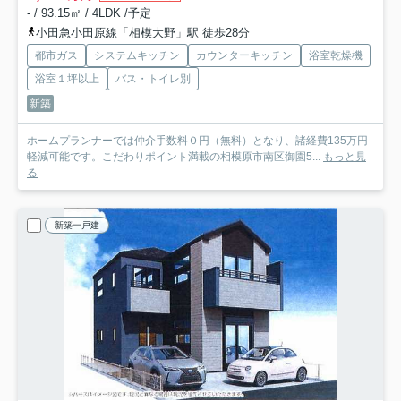
- / 93.15㎡ / 4LDK /予定
小田急小田原線「相模大野」駅 徒歩28分
都市ガス
システムキッチン
カウンターキッチン
浴室乾燥機
浴室１坪以上
バス・トイレ別
新築
ホームプランナーでは仲介手数料０円（無料）となり、諸経費135万円
軽減可能です。こだわりポイント満載の相模原市南区御園5...
もっと見
る
新築一戸建