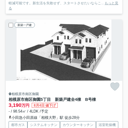
軽減可能です。新生活を失敗せず、スタートさせたいならこ...
もっと見
る
新築一戸建
相模原市南区御園
相模原市南区御園5丁目 新築戸建全4棟 B号棟
3,190
万円
8月4日 値下げ
- / 98.54㎡ / 4LDK /予定
小田急小田原線「相模大野」駅 徒歩28分
都市ガス
システムキッチン
カウンターキッチン
浴室乾燥機