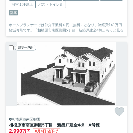
浴室１坪以上
バス・トイレ別
新築
ホームプランナーでは仲介手数料０円（無料）となり、諸経費141万円
軽減可能です。「相模原市南区御園5丁目 新築戸建全4棟...
もっと見る
新築一戸建
相模原市南区御園
相模原市南区御園5丁目 新築戸建全4棟 A号棟
2,990
万円
8月4日 値下げ