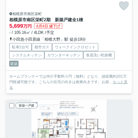
相模原市南区栄町
相模原市南区栄町2期 新築戸建全1棟
5,699
万円
8月4日 値下げ
- / 105.16㎡ / 4LDK /予定
小田急小田原線「相模大野」駅 徒歩19分
駐車2台可
都市ガス
ウォークインクロゼット
システムキッチン
カウンターキッチン
食器洗い乾燥機
新築
ホームプランナーでは仲介手数料０円（無料）となり、諸経費約201万
円軽減可能です。こちらの住宅の向きは南東向きです。お探...
もっと見
る
新築一戸建