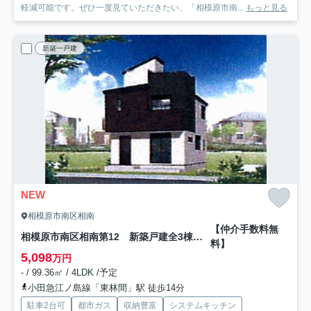
軽減可能です。ぜひ一度見ていただきたい、「相模原市南...
もっと見る
新築一戸建
NEW
相模原市南区相南
【仲介手数料無
相模原市南区相南第12 新築戸建全3棟 3号棟
料】
5,098
万円
- / 99.36㎡ / 4LDK /予定
小田急江ノ島線「東林間」駅 徒歩14分
駐車2台可
都市ガス
収納豊富
システムキッチン