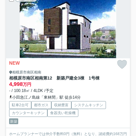
NEW
相模原市南区相南
相模原市南区相南第12 新築戸建全3棟 1号棟
4,998
万円
- / 100.18㎡ / 4LDK /予定
小田急江ノ島線「東林間」駅 徒歩14分
駐車2台可
都市ガス
収納豊富
システムキッチン
カウンターキッチン
食器洗い乾燥機
新築
ホームプランナーでは仲介手数料0円（無料）となり、諸経費約168万円