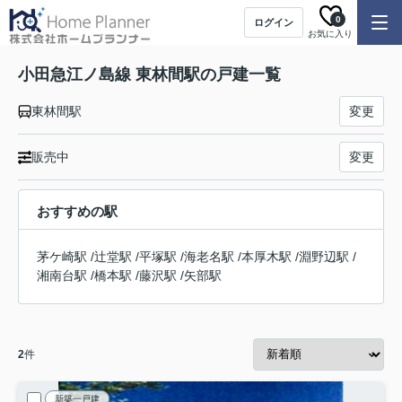
0
ログイン
お気に入り
小田急江ノ島線 東林間駅の戸建一覧
東林間駅
変更
販売中
変更
おすすめの駅
茅ケ崎駅
/
辻堂駅
/
平塚駅
/
海老名駅
/
本厚木駅
/
淵野辺駅
/
湘南台駅
/
橋本駅
/
藤沢駅
/
矢部駅
2
件
新築一戸建