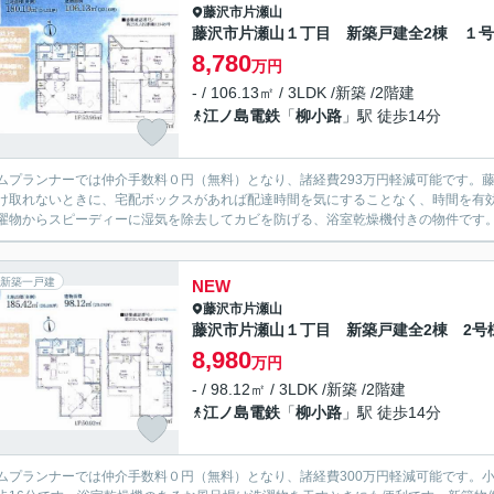
藤沢市
片瀬山
藤沢市片瀬山１丁目 新築戸建全2棟 １
8,780
万円
- / 106.13㎡ / 3LDK /新築 /2階建
江ノ島電鉄
「
柳小路
」駅 徒歩14分
ムプランナーでは仲介手数料０円（無料）となり、諸経費293万円軽減可能です。藤
け取れないときに、宅配ボックスがあれば配達時間を気にすることなく、時間を有
濯物からスピーディーに湿気を除去してカビを防げる、浴室乾燥機付きの物件です。江
新築一戸建
NEW
藤沢市
片瀬山
藤沢市片瀬山１丁目 新築戸建全2棟 2号
8,980
万円
- / 98.12㎡ / 3LDK /新築 /2階建
江ノ島電鉄
「
柳小路
」駅 徒歩14分
ムプランナーでは仲介手数料０円（無料）となり、諸経費300万円軽減可能です。