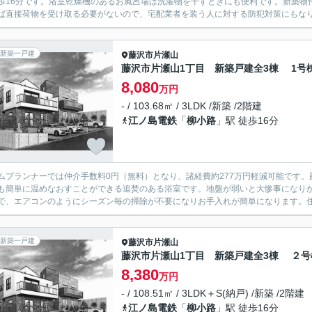
歩16分です。浴室乾燥機のあるお風呂場は洗濯物を干すときにも便利です。新築物
ば直接荷物を受け取る必要がないので、宅配業者を装う人に対する防犯対策にもなり安
新築一戸建
藤沢市
片瀬山
藤沢市片瀬山1丁目 新築戸建全3棟 1号
8,080
万円
- / 103.68㎡ / 3LDK /新築 /2階建
江ノ島電鉄
「
柳小路
」駅 徒歩16分
ムプランナーでは仲介手数料0円（無料）となり、諸経費約277万円軽減可能です。
も簡単に温めなおすことができる追焚のある浴室です。地盤が弱いと大惨事になり
で、エアコンのようにシーズン毎の掃除が不要になりお手入れが簡単になります。住ま
新築一戸建
藤沢市
片瀬山
藤沢市片瀬山1丁目 新築戸建全3棟 ２号
8,380
万円
- / 108.51㎡ / 3LDK＋S(納戸) /新築 /2階建
江ノ島電鉄
「
柳小路
」駅 徒歩16分