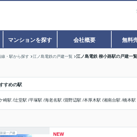
マンションを探す
会社概要
無料
江ノ島電鉄 柳小路駅の戸建一
沿線・駅から探す
江ノ島電鉄の戸建一覧
すすめの駅
ケ崎駅
/
辻堂駅
/
平塚駅
/
海老名駅
/
淵野辺駅
/
本厚木駅
/
湘南台駅
/
橋本駅
新築一戸建
NEW