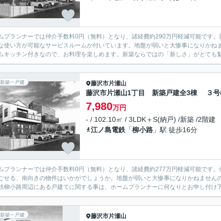
ムプランナーでは仲介手数料0円（無料）となり、諸経費約290万円軽減可能です。
な使い方が可能なサービスルームが付いています。地盤が弱いと大惨事になりかね
ムキッチン付きなので、お料理を楽しめます。新築ならではの「新しさ」がとても魅力
新築一戸建
藤沢市
片瀬山
藤沢市片瀬山1丁目 新築戸建全3棟 ３号
7,980
万円
- / 102.10㎡ / 3LDK＋S(納戸) /新築 /2階建
江ノ島電鉄
「
柳小路
」駅 徒歩16分
ムプランナーでは仲介手数料0円（無料）となり、諸経費約277万円軽減可能です
ごせる、南向きの物件はいかがでしょうか。地盤が弱いと大惨事になりかねませんので
鉄柳小路周辺にある戸建てに関する事は、ホームプランナーに何なりとお申し付け下さい。01
新築一戸建
藤沢市
片瀬山