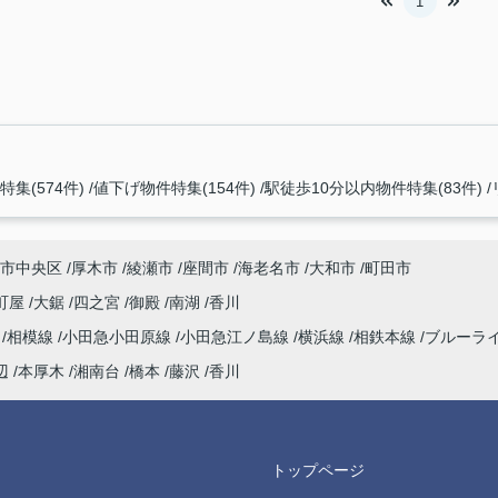
1
集(574件)
値下げ物件特集(154件)
駅徒歩10分以内物件特集(83件)
市中央区
厚木市
綾瀬市
座間市
海老名市
大和市
町田市
町屋
大鋸
四之宮
御殿
南湖
香川
海
相模線
小田急小田原線
小田急江ノ島線
横浜線
相鉄本線
ブルーラ
辺
本厚木
湘南台
橋本
藤沢
香川
トップページ