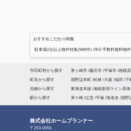
おすすめこだわり特集
駐車場2台以上物件特集(988件)
仲介手数料無料物件特
市区町村から探す
茅ヶ崎市
藤沢市
平塚市
相模原
町名から探す
淵野辺本町
松林
大庭
福田
下
沿線から探す
東海道本線
湘南新宿ライン高
駅から探す
茅ケ崎
辻堂
平塚
海老名
淵野
株式会社ホームプランナー
〒253-0056