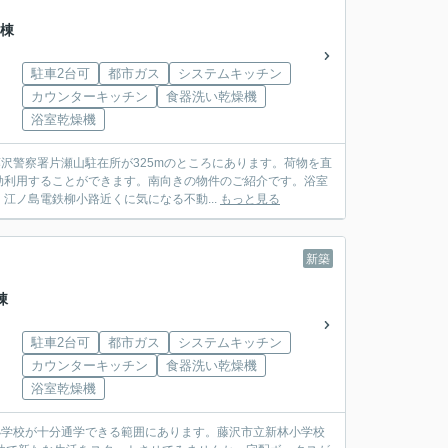
号棟
駐車2台可
都市ガス
システムキッチン
カウンターキッチン
食器洗い乾燥機
浴室乾燥機
沢警察署片瀬山駐在所が325mのところにあります。荷物を直
効利用することができます。南向きの物件のご紹介です。浴室
ノ島電鉄柳小路近くに気になる不動...
もっと見る
新築
棟
駐車2台可
都市ガス
システムキッチン
カウンターキッチン
食器洗い乾燥機
浴室乾燥機
小学校が十分通学できる範囲にあります。藤沢市立新林小学校