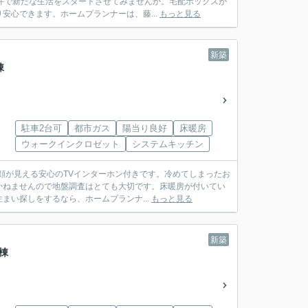
件で新たな生活をスタートさせてみませんか。宅配ボックスが
心できます。ホームプランナーは、藤...
もっと見る
新築
棟
駐車2台可
都市ガス
陽当り良好
床暖房
ウォークインクロゼット
システムキッチン
顔が見える安心のTVインターホン付きです。冷めてしまったお
かねませんので地盤調査はとても大切です。床暖房が付いてい
い探しをするなら、ホームプランナ...
もっと見る
新築
棟