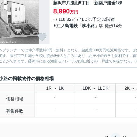
藤沢市片瀬山5丁目 新築戸建全1棟
8,990
万円
- / 118.82㎡ / 4LDK /予定 /2階建
江ノ島電鉄
「
柳小路
」駅 徒歩14分
ムプランナーでは仲介手数料0円（無料）となり、諸経費300万円軽減可能です。ぜ
です。藤沢市立片瀬小学校が徒歩9分のところにあり、お子様の通学も便利です。
ことができます。藤沢市にある湘南モノレール片瀬山近くの一戸建てを探すなら、0120-9
小路の掲載物件の価格相場
1R ～ 1K
1DK ～ 1LDK
2K ～ 
-
-
-
価格相場
-
-
-
募集件数