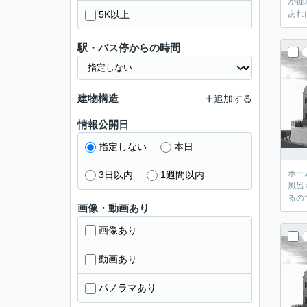
が徒
5K以上
あれ
駅・バス停からの時間
建物構造
追加する
情報公開日
指定しない
本日
ホー
3日以内
1週間以内
風呂
るの
画像・動画あり
画像あり
動画あり
パノラマあり