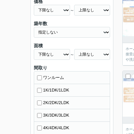
価格
～
築年数
面積
ホー
～
接受
や洗
間取り
ワンルーム
1K/1DK/1LDK
2K/2DK/2LDK
3K/3DK/3LDK
4K/4DK/4LDK
ホー