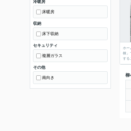
冷暖房
床暖房
収納
床下収納
セキュリティ
ホー
棟」
複層ガラス
する
その他
柳
南向き