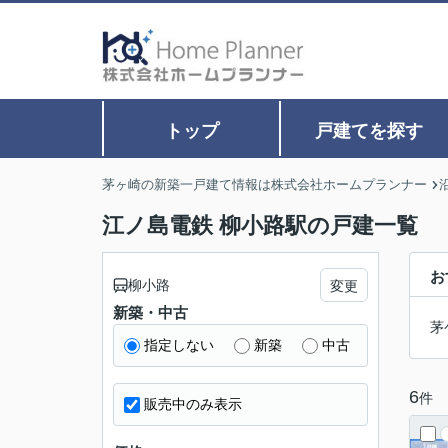
トップ
戸建てを探す
茅ヶ崎の新築一戸建て情報は株式会社ホームプランナー
江ノ島電鉄 柳小路駅の戸建一覧
お
柳小路
変更
新築・中古
茅
指定しない
新築
中古
6
件
販売中のみ表示