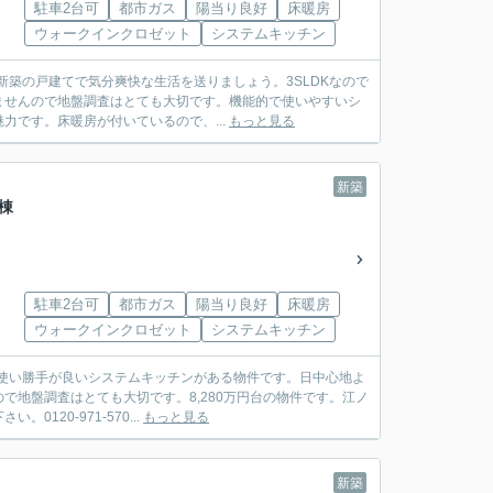
駐車2台可
都市ガス
陽当り良好
床暖房
ウォークインクロゼット
システムキッチン
新築の戸建てで気分爽快な生活を送りましょう。3SLDKなので
ませんので地盤調査はとても大切です。機能的で使いやすいシ
です。床暖房が付いているので、...
もっと見る
新築
棟
駐車2台可
都市ガス
陽当り良好
床暖房
ウォークインクロゼット
システムキッチン
。使い勝手が良いシステムキッチンがある物件です。日中心地よ
地盤調査はとても大切です。8,280万円台の物件です。江ノ
20-971-570...
もっと見る
新築