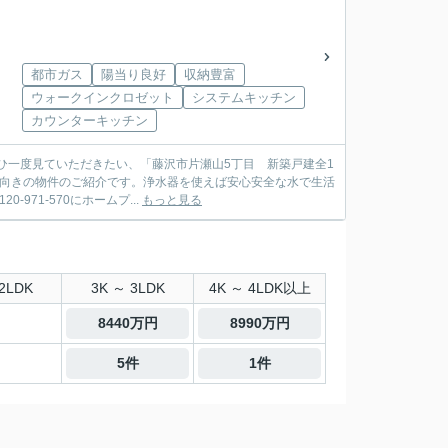
都市ガス
陽当り良好
収納豊富
ウォークインクロゼット
システムキッチン
カウンターキッチン
ひ一度見ていただきたい、「藤沢市片瀬山5丁目 新築戸建全1
南向きの物件のご紹介です。浄水器を使えば安心安全な水で生活
71-570にホームプ...
もっと見る
2LDK
3K ～ 3LDK
4K ～ 4LDK以上
8440万円
8990万円
5件
1件