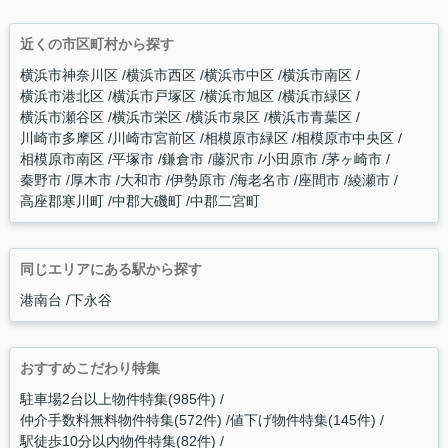
近くの市区町村から探す
横浜市神奈川区
横浜市西区
横浜市中区
横浜市南区
横浜市港北区
横浜市戸塚区
横浜市旭区
横浜市緑区
横浜市瀬谷区
横浜市栄区
横浜市泉区
横浜市青葉区
川崎市多摩区
川崎市宮前区
相模原市緑区
相模原市中央区
相模原市南区
平塚市
鎌倉市
藤沢市
小田原市
茅ヶ崎市
秦野市
厚木市
大和市
伊勢原市
海老名市
座間市
綾瀬市
高座郡寒川町
中郡大磯町
中郡二宮町
同じエリアにある駅から探す
港南台
下永谷
おすすめこだわり特集
駐車場2台以上物件特集(985件)
仲介手数料無料物件特集(572件)
値下げ物件特集(145件)
駅徒歩10分以内物件特集(82件)