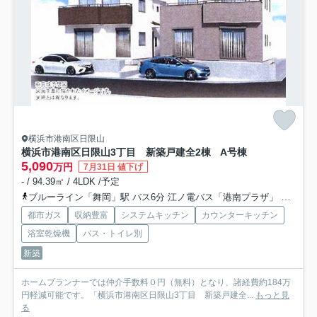
横浜市港南区日限山
横浜市港南区日限山3丁目 新築戸建全2棟
A号棟
5,090
万円
7月31日 値下げ
- / 94.39㎡ / 4LDK /予定
ブルーライン「舞岡」駅 バス6分 江ノ電バス「港南プラザ」 停歩6分
都市ガス
収納豊富
システムキッチン
カウンターキッチン
浴室乾燥機
バス・トイレ別
新築
ホームプランナーでは仲介手数料０円（無料）となり、諸経費約184万
円軽減可能です。「横浜市港南区日限山3丁目 新築戸建全...
もっと見
る