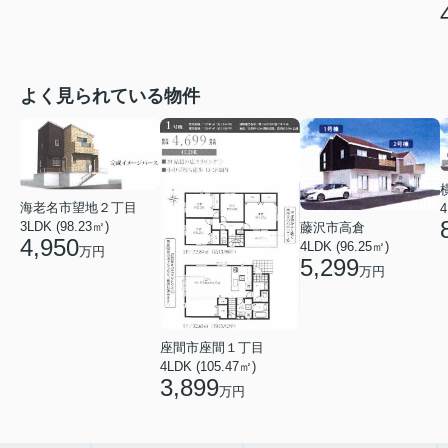
よく見られている物件
海老名市望地２丁目
4
3LDK (98.23㎡)
藤沢市高倉
4,950
4LDK (96.25㎡)
万円
5,299
万円
座間市座間１丁目
4LDK (105.47㎡)
3,899
万円