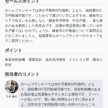
セールスポイント
ホームプランナーでは仲介手数料0円(無料）となり、諸経費247
万円軽減可能です。こだわりで選びたい方におすすめ。鎌倉市エ
リアで住まいをお探しなら「鎌倉市浄明寺 中古戸建」。落ち着
きのある整然とした街並みです。設備や周辺環境が整っている中
古戸建てはいかがでしょうか。鎌倉市の不動産について疑問点な
どがございましたら、知識豊富なホームプランナーのスタッフま
でご質問ください。
ポイント
食器洗乾燥機
通風良好
温水洗浄便座
トイレ２ヶ所
陽当り
良好
担当者のコメント
ホームプランナーでは仲介手数料0円(無料）とな
り、諸経費247万円軽減可能です。浴室乾燥機のある
お風呂場は洗濯物を干すときにも便利です。スーパ
竹井 麻紀
ーが近いので、買い物に時間をかけずに済みます
よ。日常生活で利用頻度の高い水回りだからこそ、