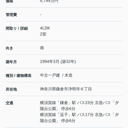
5,799万円
価格
-
管理費
4LDK
間取り / 詳細
2室
南
向き
1994年3月 (築32年)
築年月
中古一戸建 / 木造
種別 / 建物構造
神奈川県
鎌倉市
浄明寺
６丁目
所在地
横須賀線
「
鎌倉
」駅 バス23分 京急バス「夕
交通
陽台公園」 停歩6分
横須賀線
「
逗子
」駅 バス17分 京急バス「夕
陽台公園」 停歩6分