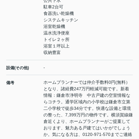
公共下水
駐車2台可
食器洗い乾燥機
システムキッチン
浴室乾燥機
温水洗浄便座
トイレ２ヶ所
浴室１坪以上
収納豊富
-
設備(その他)
ホームプランナーでは仲介手数料0円(無料）
備考
となり、諸経費247万円軽減可能です。新着
情報：鎌倉市浄明寺 中古戸建の空室情報な
らコチラ。通学区域内の小学校は鎌倉市立第
二小学校で徒歩34分です。快適な設備と環境
の整った、7,399万円の物件です。横須賀線鎌
倉近くより、ホームプランナーがご提案して
おります、魅力ある戸建てはいかがでしょう
か。気になる方は、0120-971-570までご連絡