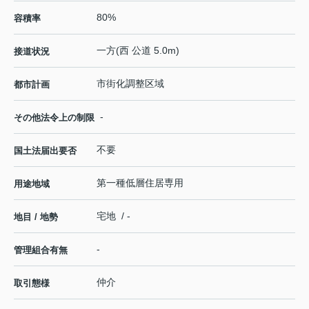
80%
容積率
一方(西 公道 5.0m)
接道状況
市街化調整区域
都市計画
-
その他法令上の制限
不要
国土法届出要否
第一種低層住居専用
用途地域
宅地 / -
地目 / 地勢
-
管理組合有無
仲介
取引態様