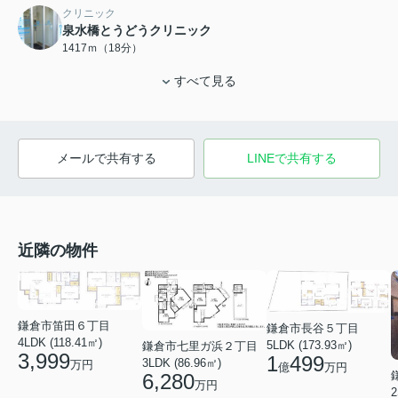
クリニック
泉水橋とうどうクリニック
1417ｍ（18分）
すべて見る
メールで共有する
LINEで共有する
近隣の物件
鎌倉市笛田６丁目
鎌倉市長谷５丁目
4LDK (118.41㎡)
5LDK (173.93㎡)
鎌倉市七里ガ浜２丁目
3,999
1
499
3LDK (86.96㎡)
万円
億
万円
6,280
万円
2