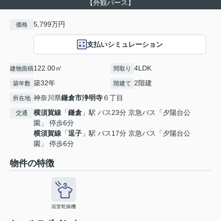
【外観パース】
5,799万円
価格
支払いシミュレーション
122.00㎡
4LDK
建物面積
間取り
築32年
2階建
築年数
階建て
神奈川県
鎌倉市
浄明寺
６丁目
所在地
横須賀線
「
鎌倉
」駅 バス23分 京急バス「夕陽台公
交通
園」 停歩6分
横須賀線
「
逗子
」駅 バス17分 京急バス「夕陽台公
園」 停歩6分
物件の特徴
浴室乾燥機