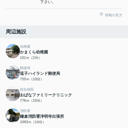
下さい。
情報の見方
周辺施設
幼稚園
かまくら幼稚園
101ｍ（2分）
郵便局
逗子ハイランド郵便局
755ｍ（10分）
総合病院
おばなファミリークリニック
776ｍ（10分）
消防署
鎌倉消防署浄明寺出張所
1093ｍ（14分）