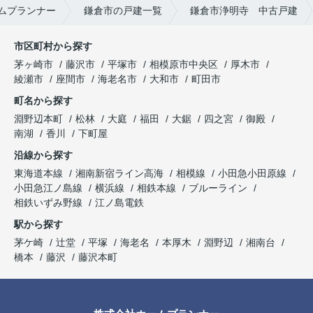
ムプランナー
鎌倉市の戸建一覧
鎌倉市浄明寺 中古戸建
市区町村から探す
茅ヶ崎市
藤沢市
平塚市
相模原市中央区
厚木市
綾瀬市
座間市
海老名市
大和市
町田市
町名から探す
淵野辺本町
松林
大庭
福田
大鋸
四之宮
御殿
南湖
香川
下町屋
沿線から探す
東海道本線
湘南新宿ライン高海
相模線
小田急小田原線
小田急江ノ島線
横浜線
相鉄本線
ブルーライン
相鉄いずみ野線
江ノ島電鉄
駅から探す
茅ケ崎
辻堂
平塚
海老名
本厚木
淵野辺
湘南台
橋本
藤沢
藤沢本町