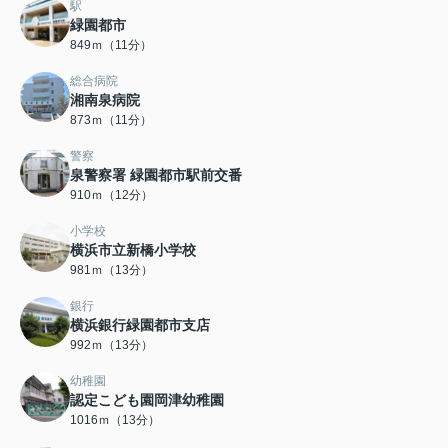
駅
緑園都市
849ｍ（11分）
総合病院
湘南泉病院
873ｍ（11分）
警察
泉警察署 緑園都市駅前交番
910ｍ（12分）
小学校
横浜市立新橋小学校
981ｍ（13分）
銀行
横浜銀行緑園都市支店
992ｍ（13分）
幼稚園
認定こども園岡津幼稚園
1016ｍ（13分）