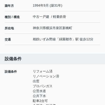
1994年9月 (築31年)
築年月
中古一戸建 / 軽量鉄骨
種別 / 構造
神奈川県
横浜市泉区
新橋町
所在地
相鉄いずみ野線
「
緑園都市
」駅 徒歩12分
交通
設備条件
リフォーム済
設備条件
リノベーション済
出窓
プロパンガス
公営水道
公共下水
駐車2台可