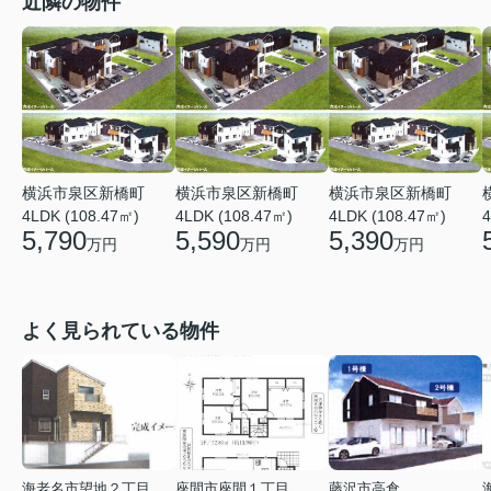
近隣の物件
横浜市泉区新橋町
横浜市泉区新橋町
横浜市泉区新橋町
4LDK (108.47㎡)
4LDK (108.47㎡)
4LDK (108.47㎡)
4
5,790
5,590
5,390
万円
万円
万円
よく見られている物件
海老名市望地２丁目
座間市座間１丁目
藤沢市高倉