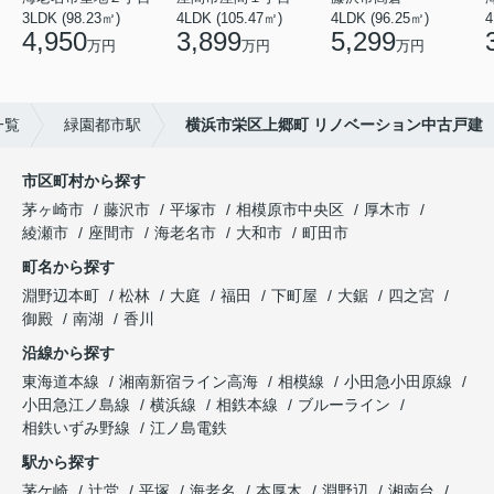
3LDK (98.23㎡)
4LDK (105.47㎡)
4LDK (96.25㎡)
4
4,950
3,899
5,299
万円
万円
万円
一覧
緑園都市駅
横浜市栄区上郷町 リノベーション中古戸建
市区町村から探す
茅ヶ崎市
藤沢市
平塚市
相模原市中央区
厚木市
綾瀬市
座間市
海老名市
大和市
町田市
町名から探す
淵野辺本町
松林
大庭
福田
下町屋
大鋸
四之宮
御殿
南湖
香川
沿線から探す
東海道本線
湘南新宿ライン高海
相模線
小田急小田原線
小田急江ノ島線
横浜線
相鉄本線
ブルーライン
相鉄いずみ野線
江ノ島電鉄
駅から探す
茅ケ崎
辻堂
平塚
海老名
本厚木
淵野辺
湘南台